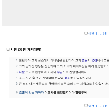
이전
1
. . .
144
시편 150편 [개역개정]
할렐루야 그의 성소에서 하나님을 찬양하며 그의
권능
의
궁창
에서 그
그의 능하신 행동을 찬양하며 그의 지극히 위대하심을 따라 찬양할지
나팔
소리로 찬양하며 비파와
수금
으로 찬양할지어다
소고 치며 춤 추어 찬양하며 현악과
퉁소
로 찬양할지어다
큰 소리 나는 제금으로 찬양하며 높은 소리 나는 제금으로 찬양할지어
호흡이 있는 자마다
여호와를 찬양할지어다 할렐루야
이전
1
. . .
144