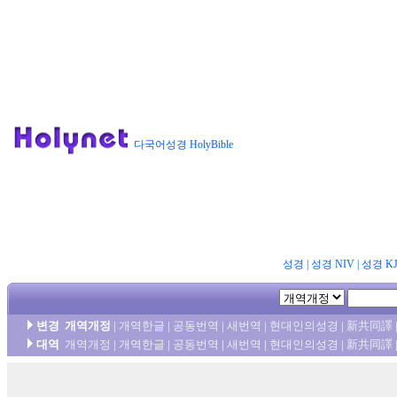
다국어성경 HolyBible
성경
|
성경 NIV
|
성경 K
변경
개역개정
|
개역한글
|
공동번역
|
새번역
|
현대인의성경
|
新共同譯
대역
개역개정
|
개역한글
|
공동번역
|
새번역
|
현대인의성경
|
新共同譯