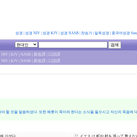
성경
|
성경 NIV
|
성경 KJV
|
성경 NASB
|
찬송가
|
일독성경
|
중국어성경 Simpl
|
NIV
|
KJV
|
NASB
|
新改譯
|
口語譯
|
NIV
|
KJV
|
NASB
|
新改譯
|
口語譯
가야 할 것을 말씀하셨다. 또한 헤롯이 죽이려 한다는 소식을 들으시고 자신의 죽음에 
해 가셨다.
イエス は 町や 村を 巡って 敎え