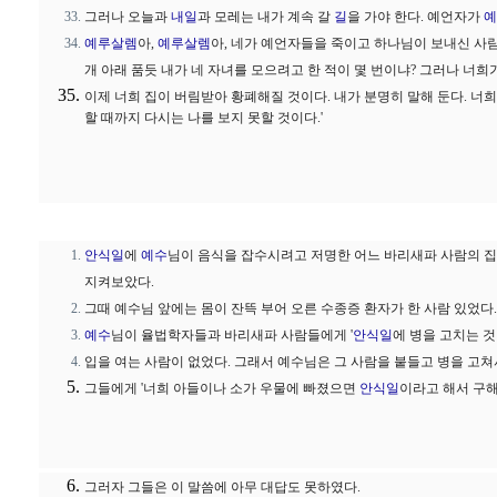
그러나 오늘과
내일
과 모레는 내가 계속 갈
길
을 가야 한다. 예언자가
예
예루살렘
아,
예루살렘
아, 네가 예언자들을 죽이고 하나님이 보내신 사
개 아래 품듯 내가 네 자녀를 모으려고 한 적이 몇 번이냐? 그러나 너희
이제 너희 집이 버림받아 황폐해질 것이다. 내가 분명히 말해 둔다. 너희가
할 때까지 다시는 나를 보지 못할 것이다.'
안식일
에
예수
님이 음식을 잡수시려고 저명한 어느 바리새파 사람의 
지켜보았다.
그때 예수님 앞에는 몸이 잔뜩 부어 오른 수종증 환자가 한 사람 있었다.
예수
님이 율법학자들과 바리새파 사람들에게 '
안식일
에 병을 고치는 것
입을 여는 사람이 없었다. 그래서 예수님은 그 사람을 붙들고 병을 고
그들에게 '너희 아들이나 소가 우물에 빠졌으면
안식일
이라고 해서 구해
그러자 그들은 이 말씀에 아무 대답도 못하였다.