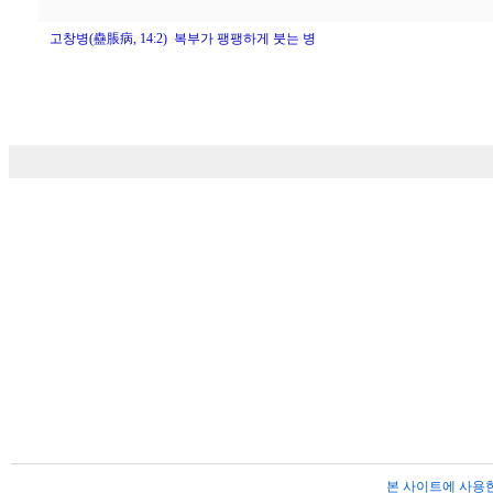
고창병(蠱脹病, 14:2) 복부가 팽팽하게 붓는 병
본 사이트에 사용