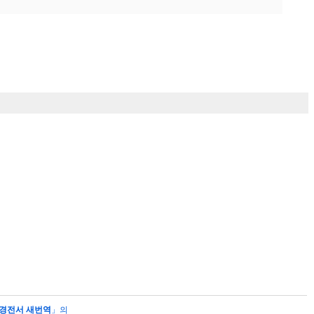
경전서 새번역
」의