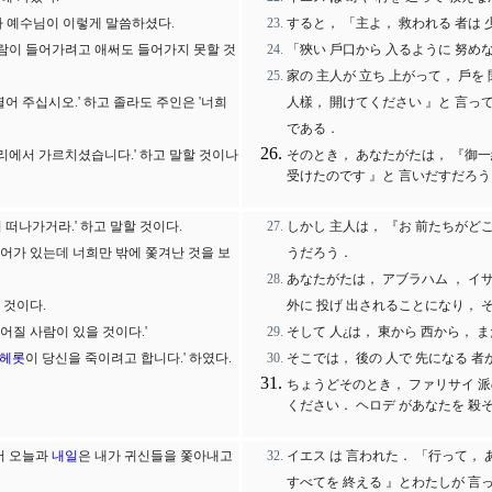
묻자 예수님이 이렇게 말씀하셨다.
すると， 「主よ， 救われる 者は 
사람이 들어가려고 애써도 들어가지 못할 것
「狹い 戶口から 入るように 努め
家の 主人が 立ち 上がって， 戶
열어 주십시오.' 하고 졸라도 주인은 '너희
人樣， 開けてください 』と 言っ
である．
리에서 가르치셨습니다.' 하고 말할 것이나
そのとき， あなたがたは， 『御一
受けたのです 』と 言いだすだろう
 떠나가거라.' 하고 말할 것이다.
しかし 主人は， 『お 前たちがどこ
들어가 있는데 너희만 밖에 쫓겨난 것을 보
うだろう．
あなたがたは， アブラハム ， イサ
 것이다.
外に 投げ 出されることになり， 
어질 사람이 있을 것이다.'
そして 人¿は， 東から 西から， 
헤롯
이 당신을 죽이려고 합니다.' 하였다.
そこでは， 後の 人で 先になる 者
ちょうどそのとき， ファリサイ 派の
ください． ヘロデ があなたを 殺
서 오늘과
내일
은 내가 귀신들을 쫓아내고
イエス は 言われた． 「行って， 
すべてを 終える 』とわたしが 言