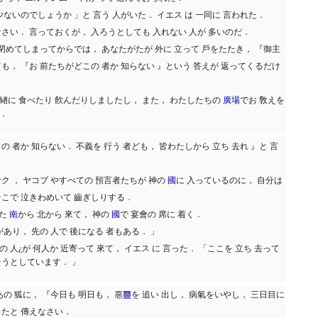
少ないのでしょうか 」と 言う 人がいた． イエス は 一同に 言われた．
なさい． 言っておくが， 入ろうとしても 入れない 人が 多いのだ．
を 閉めてしまってからでは， あなたがたが 外に 立って 戶をたたき， 『御主
ても， 『お 前たちがどこの 者か 知らない 』という 答えが 返ってくるだけ
緖に 食べたり 飮んだりしましたし， また， わたしたちの
廣場
でお 敎えを
．
の 者か 知らない． 不義を 行う 者ども， 皆わたしから 立ち 去れ 』と 言
ク ， ヤコブ やすべての 預言者たちが 神の
國
に 入っているのに， 自分は
そこで 泣きわめいて 齒ぎしりする．
また
南
から 北から 來て， 神の
國
で 宴會の 席に 着く．
があり， 先の 人で 後になる 者もある． 」
 人¿が 何人か 近寄って 來て， イエス に 言った． 「ここを 立ち 去って
そうとしています． 」
あの 狐に， 『今日も 明日も， 惡
靈
を 追い 出し， 病氣をいやし， 三日目に
ったと 傳えなさい．