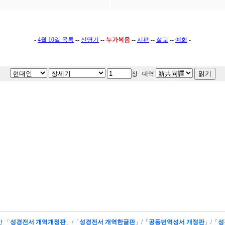
-
4월 10일 목록
--
신명기
--
누가복음
--
시편
--
설교
--
예화
-
장 대역
한 「
성경전서 개역개정판
」/「
성경전서 개역한글판
」/「
공동번역성서 개정판
」/「
성