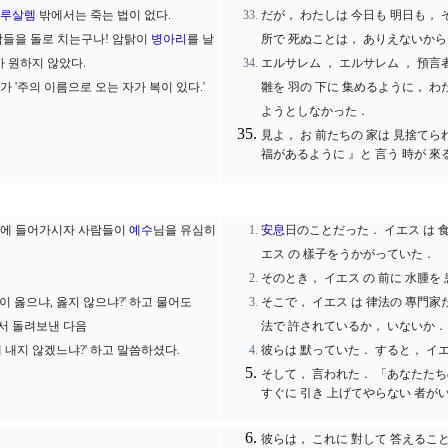
루살렘
밖에서는 죽는 법이 없다.
だが， わたしは 今日も 明日も， 
람들을 돌로 치는구나! 암탉이
병아리
를 날
所で 死ぬことは， ありえないか
가 원하지 않았다.
エルサレム ， エルサレム ， 預言者
 '주의 이름으로 오는 자가 복이 있다.'
雛を 羽の 下に 集めるように， わ
ようとしなかった．
見よ， お 前たちの 家は 見捨てら
福があるように 』と 言う 時が 
집에 들어가시자 사람들이
예수
님을 유심히
安息
日のことだった． イエス は 
エス の 樣子をうかがっていた．
そのとき， イエス の 前に 水腫を
이 옳으냐, 옳지 않으냐?' 하고 물어도
そこで， イエス は 律法の 專門家
쳐서 돌려보낸 다음
法で 許されているか， いないか．
 내지 않겠느냐?' 하고 말씀하셨다.
彼らは 默っていた． すると， イエ
そして， 言われた． 「あなたたち
すぐに 引き 上げてやらない 者が
彼らは， これに 對して 答えるこ