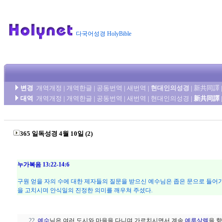
다국어성경 HolyBible
변경
개역개정
|
개역한글
|
공동번역
|
새번역
|
현대인의성경
|
新共同譯
대역
개역개정
|
개역한글
|
공동번역
|
새번역
|
현대인의성경
|
新共同譯
365 일독성경 4월 10일 (2)
누가복음 13:22-14:6
구원 얻을 자의 수에 대한 제자들의 질문을 받으신 예수님은 좁은 문으로 들어
을 고치시며 안식일의 진정한 의미를 깨우쳐 주셨다.
예수
님은 여러 도시와 마을을 다니며 가르치시면서 계속
예루살렘
을 향