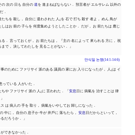
その 次の 日も 自分の
道
を 進まねばならない． 預言者が エルサレム 以外の
らだ．
たちを 殺し， 自分に 遣わされた 人¿を 石で 打ち 殺す 者よ， めん 鳥が
たしはお 前の 子らを 何度集めようとしたことか． だが， お 前たちは 應じ
れる． 言っておくが， お 前たちは， 『主の 名によって 來られる 方に， 祝
來るまで， 決してわたしを 見ることがない． 」
안식일 논쟁(14:1-14:6)
食事のために ファリサイ 派のある 議員の 家にお 入りになったが， 人¿は イ
 患っている 人がいた．
たちや ファリサイ 派の 人¿に 言われた． 「
安息
日に 病氣を 治すことは 律
 」
ス は 病人の 手を 取り， 病氣をいやしてお 歸しになった．
の 中に， 自分の 息子か 牛が 井戶に 落ちたら，
安息
日だからといって，
いるだろうか． 」
とができなかった．