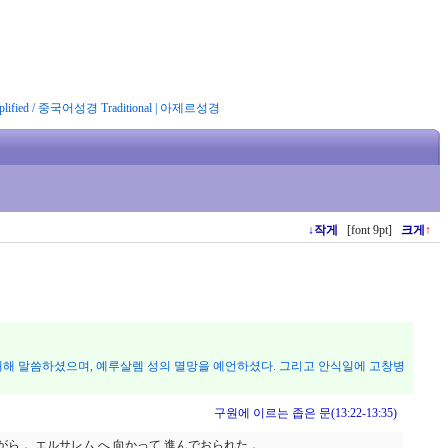
ified
/
중국어성경 Traditional
|
아제르성경
↓
작게
[font 9pt]
크게
↑
대해 말씀하셨으며, 예루살렘 성의 멸망을 예언하셨다. 그리고 안식일에 고창병
구원에 이르는 좁은 문(13:22-13:35)
ながら， エルサレム へ 向かって 進んでおられた．