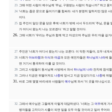
그때 어떤 사람이 예수님께 '주님, 구원받는 사람이 적습니까?' 하고 
'너희는 좁은 문으로 들어가기를 힘써라. 내가 분명히 말하지만 많은 
이다.
집 주인이 일단 문을 닫은 후에 너희가 밖에 서서 두드리며 '주님, 문을 
가 어디서 왔는지 나는 모르겠다.' 하고 말할 것이다.
그때 너희가 '우리는 주님과 함께 먹고 마셨으며 주님은 우리 마을 길거
주인은 '너희가 어디서 왔는지 나는 모른다. 이 악한 자들아, 모두 내게서
너희가
아브라함
과
이삭
과
야곱
과 모든 예언자들은
하나님의 나라
에 
면 거기서 통곡하며 이를 갈 것이다.
그리고 사람들이 동서남북 사방에서 와서
하나님의 나라
잔치에 참석할
그러나 지금은 뒤떨어져도
나중
에 앞서고 지금 앞섰다가도
나중
에 뒤떨
바로 그때 몇몇 바리새파 사람들이
예수
님께 와서 '이 곳을 떠나십시오.
그래서 예수님은 그들에게 이렇게 대답하셨다. '너희는 그
여우
에게 가
병자들을 고치다가 사흘이 되면 일을 모두 마칠 것이라고 일러 주어라.