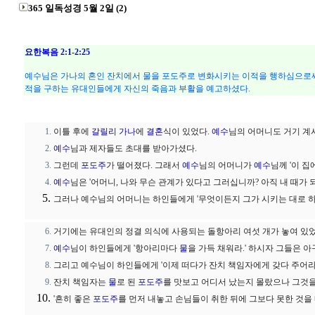
365 일독성경 5월 2일 (2)
요한복음 2:1-2:25
예수님은 가나의 혼인 잔치에서 물을 포도주로 변화시키는 이적을 행하심으로써
적을 구하는 유대인들에게 자신의 죽음과 부활을 예고하셨다.
이틀 후에
갈릴리
가나
에
결혼
식이 있었다.
예수
님의 어머니도 거기 계
예수
님과 제자들도 초대를 받아가셨다.
그런데
포도주
가 떨어졌다. 그래서
예수
님의 어머니가
예수
님께 '이 집
예수
님은 '어머니, 나와 무슨 관계가 있다고 그러십니까? 아직 내 때가 
그러나 예수님의 어머니는 하인들에게 '무엇이든지 그가 시키는 대로 하여
거기에는 유대인의 정결 의식에 사용되는 돌항아리 여섯 개가 놓여 있
예수
님이 하인들에게 '항아리마다
물
을 가득 채워라.' 하시자 그들은 
그리고 예수님이 하인들에게 '이제 떠다가 잔치 책임자에게 갖다 주어라
잔치 책임자는
물
로 된
포도주
를 맛보고 어디서 났는지 몰랐으나 그것을
'흔히 좋은
포도주
를 먼저 내놓고 손님들이 취한 뒤에 그보다 못한 것