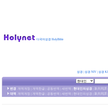
다국어성경 HolyBible
성경
|
성경 NIV
|
성경 K
변경
개역개정
|
개역한글
|
공동번역
|
새번역
|
현대인의성경
|
新共同譯
대역
개역개정
|
개역한글
|
공동번역
|
새번역
|
현대인의성경
|
新共同譯