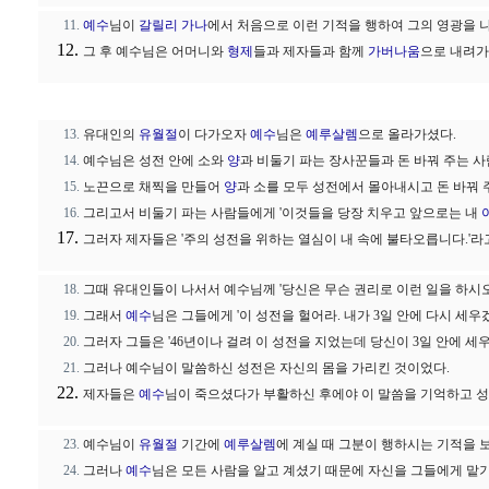
예수
님이
갈릴리
가나
에서 처음으로 이런 기적을 행하여 그의 영광을
그 후 예수님은 어머니와
형제
들과 제자들과 함께
가버나움
으로 내려가
유대인의
유월절
이 다가오자
예수
님은
예루살렘
으로 올라가셨다.
예수님은 성전 안에 소와
양
과 비둘기 파는 장사꾼들과 돈 바꿔 주는 
노끈으로 채찍을 만들어
양
과 소를 모두 성전에서 몰아내시고 돈 바꿔
그리고서 비둘기 파는 사람들에게 '이것들을 당장 치우고 앞으로는 내
그러자 제자들은 '주의 성전을 위하는 열심이 내 속에 불타오릅니다.'라
그때 유대인들이 나서서 예수님께 '당신은 무슨 권리로 이런 일을 하시오
그래서
예수
님은 그들에게 '이 성전을 헐어라. 내가 3일 안에 다시 세우
그러자 그들은 '46년이나 걸려 이 성전을 지었는데 당신이 3일 안에 세
그러나 예수님이 말씀하신 성전은 자신의 몸을 가리킨 것이었다.
제자들은
예수
님이 죽으셨다가 부활하신 후에야 이 말씀을 기억하고 
예수님이
유월절
기간에
예루살렘
에 계실 때 그분이 행하시는 기적을 
그러나
예수
님은 모든 사람을 알고 계셨기 때문에 자신을 그들에게 맡