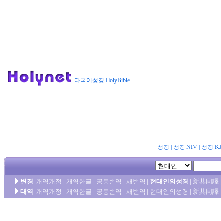
다국어성경 HolyBible
성경
|
성경 NIV
|
성경 K
변경
개역개정
|
개역한글
|
공동번역
|
새번역
|
현대인의성경
|
新共同譯
대역
개역개정
|
개역한글
|
공동번역
|
새번역
|
현대인의성경
|
新共同譯