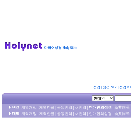
다국어성경 HolyBible
성경
|
성경 NIV
|
성경 K
변경
개역개정
|
개역한글
|
공동번역
|
새번역
|
현대인의성경
|
新共同譯
대역
개역개정
|
개역한글
|
공동번역
|
새번역
|
현대인의성경
|
新共同譯