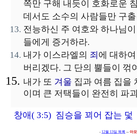
쪽만 구해 내듯이 호화로운 
데서도 소수의 사람들만 구출될
전능하신 주 여호와 하나님이
들에게 증거하라.
내가 이스라엘의
죄
에 대하여
버리겠다. 그 단의 뿔들이 꺾
내가 또
겨울
집과 여름 집을 
이며 큰 저택들이 완전히 파괴
창애( 3:5) 짐승을 꾀어 잡는 덫
-
12월 13일 목록
--
아모