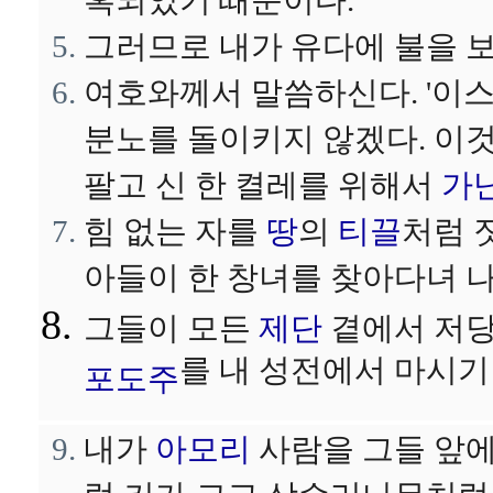
혹되었기 때문이다.
그러므로 내가 유다에 불을 
여호와께서 말씀하신다. '이
분노를 돌이키지 않겠다. 이것
팔고 신 한 켤레를 위해서
가
힘 없는 자를
땅
의
티끌
처럼 
아들이 한 창녀를 찾아다녀 
그들이 모든
제단
곁에서 저당
를 내 성전에서 마시기
포도주
내가
아모리
사람을 그들 앞에