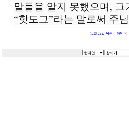
말들을 알지 못했으며, 그
“핫도그”라는 말로써 주
-
12월 22일 목록
--
하박국
-