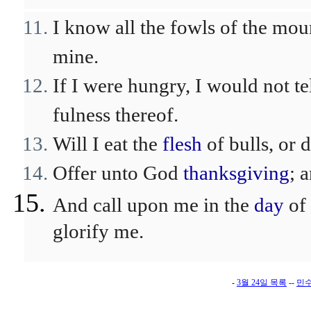
I know all the fowls of the moun
mine.
If I were hungry, I would not te
fulness thereof.
Will I eat the
flesh
of bulls, or 
Offer unto God
thanksgiving
; 
And call upon me in the
day
of 
glorify me.
-
3월 24일 목록
--
민