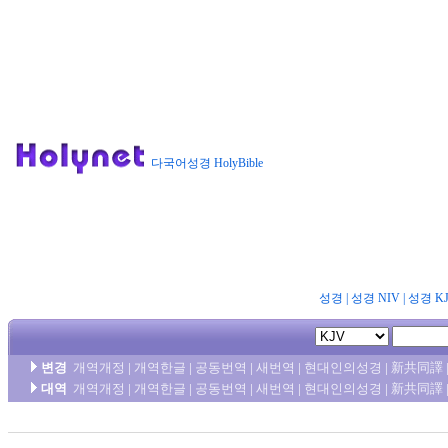
다국어성경 HolyBible
성경
|
성경 NIV
|
성경 K
변경
개역개정
|
개역한글
|
공동번역
|
새번역
|
현대인의성경
|
新共同譯
대역
개역개정
|
개역한글
|
공동번역
|
새번역
|
현대인의성경
|
新共同譯