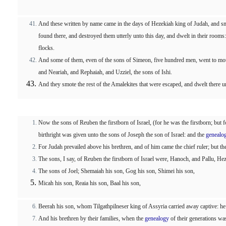
And these written by name came in the days of Hezekiah king of Judah, and smot
found there, and destroyed them utterly unto this day, and dwelt in their rooms:
flocks.
And some of them, even of the sons of Simeon, five hundred men, went to mount
and Neariah, and Rephaiah, and Uzziel, the sons of Ishi.
And they smote the rest of the Amalekites that were escaped, and dwelt there un
Now the sons of Reuben the firstborn of Israel, (for he was the firstborn; but 
birthright was given unto the sons of Joseph the son of Israel: and the
genealo
For Judah prevailed above his brethren, and of him came the chief ruler; but th
The sons, I say, of Reuben the firstborn of Israel were, Hanoch, and Pallu, He
The sons of Joel; Shemaiah his son, Gog his son, Shimei his son,
Micah his son, Reaia his son, Baal his son,
Beerah his son, whom Tilgathpilneser king of Assyria carried away captive: he
And his brethren by their families, when the
genealogy
of their generations was