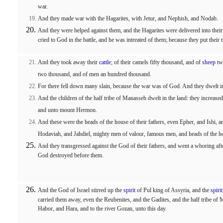
war.
And they made war with the Hagarites, with Jetur, and Nephish, and Nodab.
And they were helped against them, and the Hagarites were delivered into thei
cried to God in the battle, and he was intreated of them; because they put their t
And they took away their
cattle
; of their camels fifty thousand, and of
sheep
two
two thousand, and of men an hundred thousand.
For there fell down many slain, because the war was of God. And they dwelt in t
And the children of the half tribe of Manasseh dwelt in the land: they increa
and unto mount Hermon.
And these were the heads of the house of their fathers, even Epher, and Ishi, a
Hodaviah, and Jahdiel, mighty men of valour, famous men, and heads of the hou
And they transgressed against the God of their fathers, and went a whoring aft
God destroyed before them.
And the God of Israel stirred up the
spirit
of Pul king of Assyria, and the
spirit
carried them away, even the Reubenites, and the Gadites, and the half tribe o
Habor, and Hara, and to the river Gozan, unto this day.