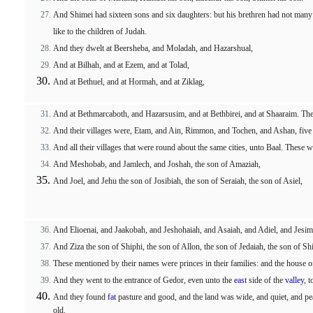
And Shimei had sixteen sons and six daughters: but his brethren had not many ch
like to the children of Judah.
And they dwelt at Beersheba, and Moladah, and Hazarshual,
And at Bilhah, and at Ezem, and at Tolad,
And at Bethuel, and at Hormah, and at Ziklag,
And at Bethmarcaboth, and Hazarsusim, and at Bethbirei, and at Shaaraim. These
And their villages were, Etam, and Ain, Rimmon, and Tochen, and Ashan, five c
And all their villages that were round about the same cities, unto Baal. These we
And Meshobab, and Jamlech, and Joshah, the son of Amaziah,
And Joel, and Jehu the son of Josibiah, the son of Seraiah, the son of Asiel,
And Elioenai, and Jaakobah, and Jeshohaiah, and Asaiah, and Adiel, and Jesim
And Ziza the son of Shiphi, the son of Allon, the son of Jedaiah, the son of Sh
These mentioned by their names were princes in their families: and the house of 
And they went to the entrance of Gedor, even unto the
east
side of the
valley
, 
And they found
fat
pasture and good, and the land was wide, and quiet, and pe
old.