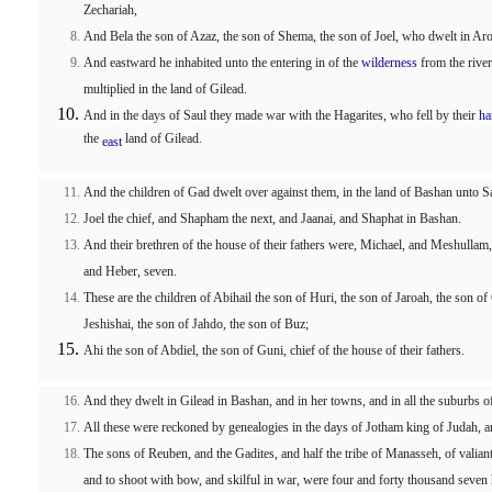
Zechariah,
And Bela the son of Azaz, the son of Shema, the son of Joel, who dwelt in A
And eastward he inhabited unto the entering in of the
wilderness
from the river
multiplied in the land of Gilead.
And in the days of Saul they made war with the Hagarites, who fell by their
ha
the
land of Gilead.
east
And the children of Gad dwelt over against them, in the land of Bashan unto S
Joel the chief, and Shapham the next, and Jaanai, and Shaphat in Bashan.
And their brethren of the house of their fathers were, Michael, and Meshullam,
and Heber, seven.
These are the children of Abihail the son of Huri, the son of Jaroah, the son of
Jeshishai, the son of Jahdo, the son of Buz;
Ahi the son of Abdiel, the son of Guni, chief of the house of their fathers.
And they dwelt in Gilead in Bashan, and in her towns, and in all the suburbs o
All these were reckoned by genealogies in the days of Jotham king of Judah, an
The sons of Reuben, and the Gadites, and half the tribe of Manasseh, of valia
and to shoot with bow, and skilful in war, were four and forty thousand seven 