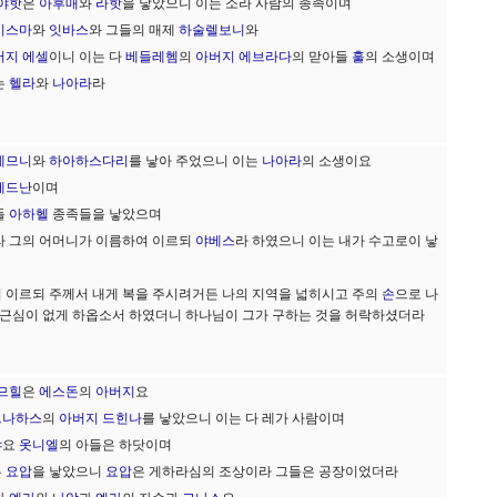
야핫
은
아후매
와
라핫
을 낳았으니 이는 소라 사람의 종족이며
이스마
와
잇바스
와 그들의 매제
하술렐보니
와
버지
에셀
이니 이는 다
베들레헴
의
아버지
에브라다
의 맏아들
훌
의 소생이며
는
헬라
와
나아라
라
데므니
와
하아하스다리
를 낳아 주었으니 이는
나아라
의 소생이요
에드난
이며
들
아하헬
종족들을 낳았으며
라 그의 어머니가 이름하여 이르되
야베스
라 하였으니 이는 내가 수고로이 낳
 이르되 주께서 내게 복을 주시려거든 나의 지역을 넓히시고 주의
손
으로 나
 근심이 없게 하옵소서 하였더니 하나님이 그가 구하는 것을 허락하셨더라
므힐
은
에스돈
의
아버지
요
르나하스
의
아버지
드힌나
를 낳았으니 이는 다 레가 사람이며
야
요
옷니엘
의 아들은 하닷이며
는
요압
을 낳았으니
요압
은 게하라심의 조상이라 그들은 공장이었더라