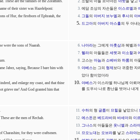
. These are the families of the Zorathites.
소발의 아들 르아야는
야핫
을 낳고
name of their sister was Hazelelponi:
에담 조상의 자손들은
이스르엘
과
ns of Hur, the firstborn of Ephratah, the
그돌
의
아버지
브누엘
과
후사
의
아
드고아
의
아버지
아스훌
의 두 아내
e were the sons of Naarah.
나아라
는 그에게
아훗삼
과 헤벨과
헬라
의 아들들은
세렛
과
이소할
과
rum.
고스는
아눕
과
소베바
와
하룸
의 아
ame Jabez, saying, Because I bare him with
야베스
는 그의
형제
보다 귀중한 자
았다 함이었더라
indeed, and enlarge my coast, and that thine
야베스
가 이스라엘 하나님께 아뢰어
를 도우사 나로 환난을 벗어나 내게
not grieve me! And God granted him that
.
수하
의 형
글룹
이
므힐
을 낳았으니
 These are the men of Rechah.
에스돈
은
베드라바
와
바세아
와
이
.
그나스
의 아들들은
옷니엘
과
스라
f Charashim; for they were craftsmen.
므오노대
는
오브라
를 낳고
스라야