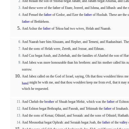
And Reaiah the son of Shobal begat Jahath; and Jahath begat Ahumai, and Lahad
And these were of the father of Etam; Jezreel, and Ishma, and Idbash: and the 
And Penuel the
father
of Gedor, and Ezer the
father
of Hushah. These are the so
father
of Bethlehem.
And Ashur the
father
of Tekoa had two wives, Helah and Naarah.
And Naarah bare him Ahuzam, and Hepher, and Temeni, and Haahashtari. Thes
And the sons of Helah were, Zereth, and Jezoar, and Ethnan.
And Coz begat Anub, and Zobebah, and the families of Aharhel the son of Ha
And Jabez was more honourable than his brethren: and his mother called his n
sorrow.
And Jabez called on the God of Israel, saying, Oh that thou wouldest bless me 
might be with me, and that thou wouldest keep me from evil, that it may 
hand
which he requested.
And Chelub the
brother
of Shuah begat Mehir, which was the
father
of Eshton
And Eshton begat Bethrapha, and Paseah, and Tehinnah the
father
of Irnahash.
And the sons of Kenaz; Othniel, and Seraiah: and the sons of Othniel; Hathath
And Meonothai begat Ophrah: and Seraiah begat Joab, the
father
of the
valley
o