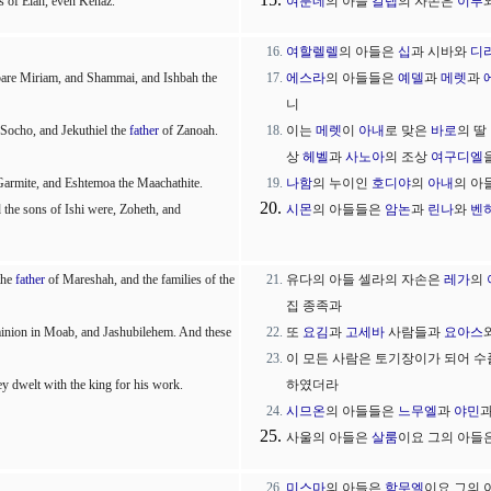
s of Elah, even Kenaz.
여분네
의 아들
갈렙
의 자손은
이루
여할렐렐
의 아들은
십
과 시바와
디
 bare Miriam, and Shammai, and Ishbah the
에스라
의 아들들은
예델
과
메렛
과
니
Socho, and Jekuthiel the
father
of Zanoah.
이는
메렛
이
아내
로 맞은
바로
의 딸
상
헤벨
과
사노아
의 조상
여구디엘
Garmite, and Eshtemoa the Maachathite.
나함
의 누이인
호디야
의
아내
의 아
he sons of Ishi were, Zoheth, and
시몬
의 아들들은
암논
과
린나
와
벤
the
father
of Mareshah, and the families of the
유다의 아들 셀라의 자손은
레가
의
집 종족과
inion in Moab, and Jashubilehem. And these
또
요김
과
고세바
사람들과
요아스
이 모든 사람은 토기장이가 되어 수
ey dwelt with the king for his work.
하였더라
시므온
의 아들들은
느무엘
과
야민
사울의 아들은
살룸
이요 그의 아들
미스마
의 아들은
함무엘
이요 그의