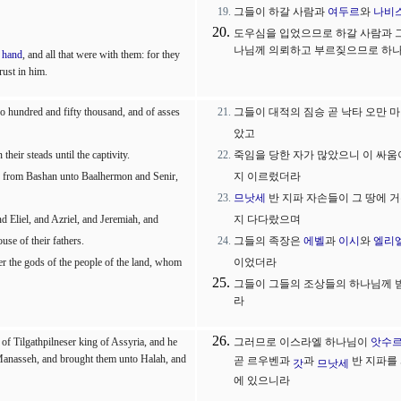
그들이 하갈 사람과
여두르
와
나비
도우심을 입었으므로 하갈 사람과 
나님께 의뢰하고 부르짖으므로 하
r
hand
, and all that were with them: for they
rust in him.
 hundred and fifty thousand, and of asses
그들이 대적의 짐승 곧 낙타 오만 
았고
heir steads until the captivity.
죽임을 당한 자가 많았으니 이 싸
sed from Bashan unto Baalhermon and Senir,
지 이르렀더라
므낫세
반 지파 자손들이 그 땅에 
nd Eliel, and Azriel, and Jeremiah, and
지 다다랐으며
se of their fathers.
그들의 족장은
에벨
과
이시
와
엘리
er the gods of the people of the land, whom
이었더라
그들이 그들의 조상들의 하나님께 
라
of Tilgathpilneser king of Assyria, and he
그러므로 이스라엘 하나님이
앗수
f Manasseh, and brought them unto Halah, and
곧 르우벤과
과
반 지파를
갓
므낫세
에 있으니라