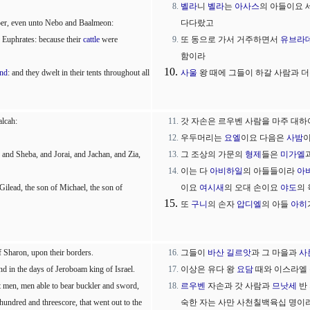
벨라
니
벨라
는
아사스
의 아들이요 
roer, even unto Nebo and Baalmeon:
다다랐고
 Euphrates: because their
cattle
were
또 동으로 가서 거주하면서
유브라데
함이라
nd
: and they dwelt in their tents throughout all
사울
왕 때에 그들이 하갈 사람과 
alcah:
갓 자손은 르우벤 사람을 마주 대
우두머리는
요엘
이요 다음은
사밤
 and Sheba, and Jorai, and Jachan, and Zia,
그 조상의 가문의
형제
들은
미가엘
이는 다
아비하일
의 아들들이라
아
 Gilead, the son of Michael, the son of
이요
여시새
의 오대 손이요
야도
의
또
구니
의 손자
압디엘
의 아들
아히
f Sharon, upon their borders.
그들이
바산
길르앗
과 그 마을과
사
d in the days of Jeroboam king of Israel.
이상은 유다 왕
요담
때와 이스라엘
nt men, men able to bear buckler and sword,
르우벤
자손과 갓 사람과
므낫세
반 
hundred and threescore, that went out to the
숙한 자는 사만 사천칠백육십 명이