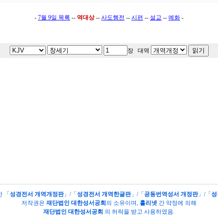
-
7월 9일 목록
--
역대상
--
사도행전
--
시편
--
설교
--
예화
-
장 대역
한 「
성경전서 개역개정판
」/「
성경전서 개역한글판
」/「
공동번역성서 개정판
」/「
성
저작권은
재단법인 대한성서공회
의
소유이며,
홀리넷
간 약정에 의해
재단법인 대한성서공회
의 허락을 받고 사용하였음.