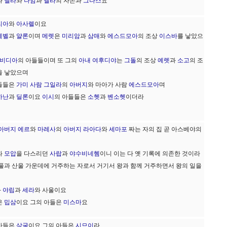
와
엘라
와
나암
과
엘라
의 자손과
그나스
요
리아
와
아사렐
이요
에벨
과
얄론
이며
메렛
은
미리암
과
삼매
와
에스드모아
의 조상
이스바
를 낳았으
비디아
의 아들들이며 또 그의
아내
여후디야
는
그돌
의 조상
예렛
과
소고
의 조
을 낳았으며
들들은
가미 사람
그일라
의
아버지
와 마아가 사람
에스드모아
며
하난
과
딜론
이요
이시
의 아들들은
소헷
과
벤소헷
이더라
아버지
에르
와
마레사
의
아버지
라아다
와
세마포
짜는 자의 집 곧 아스베야의
와
모압
을 다스리던
사랍
과
야수비네헴
이니 이는 다 옛 기록에 의존한 것이라
풀과 산울 가운데에 거주하는 자로서 거기서 왕과 함께 거주하면서 왕의 일을
과
야립
과
세라
와 사울이요
은
밉삼
이요 그의 아들은
미스마
요
 아들은
삭굴
이요 그의 아들은
시므이
라