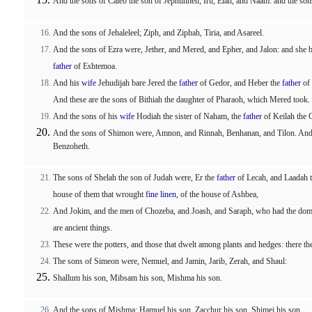
And the sons of Caleb the son of Jephunneh; Iru, Elah, and Naam: and the son
And the sons of Jehaleleel; Ziph, and Ziphah, Tiria, and Asareel.
And the sons of Ezra were, Jether, and Mered, and Epher, and Jalon: and she
father
of Eshtemoa.
And his
wife
Jehudijah bare Jered the
father
of Gedor, and Heber the
father
of 
And these are the sons of Bithiah the daughter of Pharaoh, which Mered took.
And the sons of his
wife
Hodiah the sister of Naham, the
father
of Keilah the 
And the sons of Shimon were, Amnon, and Rinnah, Benhanan, and Tilon. And t
Benzoheth.
The sons of Shelah the son of Judah were, Er the
father
of Lecah, and Laadah 
house of them that wrought
fine linen
, of the house of Ashbea,
And Jokim, and the men of Chozeba, and Joash, and Saraph, who had the dom
are ancient things.
These were the potters, and those that dwelt among plants and hedges: there th
The sons of Simeon were, Nemuel, and Jamin, Jarib, Zerah, and Shaul:
Shallum his son, Mibsam his son, Mishma his son.
And the sons of Mishma; Hamuel his son, Zacchur his son, Shimei his son.