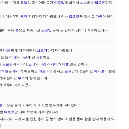
세마의 손자요
요엘
의 증손이라 그가
아로엘
에 살면서
느보
와
바알므온
까지
 강
에서부터
광야
지경까지 다다랐으니 이는
길르앗
땅에서 그
가축
이 번식
더불어 싸워
손
으로 쳐죽이고
길르앗
동쪽 온 땅에서 장막에 거주하였더라
하여
바산
땅에 거주하면서
살르가
까지 다다랐으니
이요 또
야내
와
바산
에 산
사밧
이요
과
므술람
과
세바
와
요래
와
야간
과
시아
와
에벨
일곱 명이니
비하일
은
후리
의 아들이요
야로아
의 손자요
길르앗
의 증손이요
미가엘
의 현손
 육대 손이요
부스
의 칠대 손이며
가 우두머리가 되었고
론
의 모든 들에 거주하여 그 사방 변두리에 다다랐더라
 왕
여로보암
때에 족보에 기록되었더라
지파에서 나가 싸울 만한 용사 곧 능히 방패와 칼을 들며 활을 당겨 싸움에 익
라