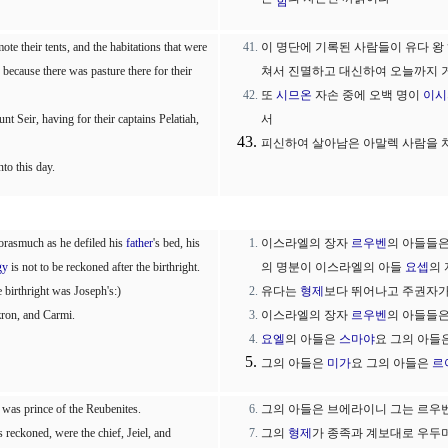
함
e their tents, and the habitations that were
이 명단에 기록된 사람들이 유다 왕
 because there was pasture there for their
쳐서 진멸하고 대신하여 오늘까지 거
또
시므온
자손 중에 오백 명이
이시
 Seir, having for their captains Pelatiah,
서
피신하여 살아남은 아말렉 사람을 
to this day.
forasmuch as he defiled his
father
's bed, his
이스라엘의 장자
르우벤
의 아들들
gy
is not to be reckoned after the birthright.
의 명분이 이스라엘의 아들
요셉
의
e birthright was Joseph's:)
유다는
형제
보다 뛰어나고 주권자가
zron, and Carmi.
이스라엘의 장자
르우벤
의 아들들
요엘
의 아들은
스마야
요 그의 아들
그의 아들은
미가
요 그의 아들은
르
 was prince of the Reubenites.
그의 아들은 브에라이니 그는 르우
 reckoned, were the chief, Jeiel, and
그의
형제
가 종족과 계보대로 우두