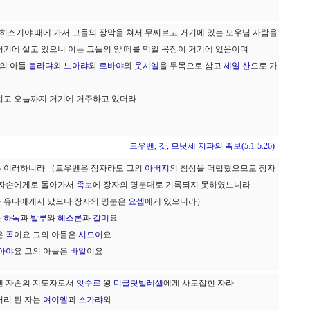
 히스기야 때에 가서 그들의 장막을 쳐서 무찌르고 거기에 있는 모우님 사람을
기에 살고 있으니 이는 그들의 양 떼를 먹일 목장이 거기에 있음이며
의 아들
블라댜
와
느아랴
와
르바야
와
웃시엘
을 두목으로 삼고
세일 산
으로 가
치고 오늘까지 거기에 거주하고 있더라
르우벤, 갓, 므낫세 지파의 족보(5:1-5:26)
은 이러하니라 （르우벤은 장자라도 그의
아버지
의 침상을 더럽혔으므로 장자
 자손에게로 돌아가서
족보
에 장자의 명분대로 기록되지 못하였느니라
 유다에게서 났으나 장자의 명분은
요셉
에게 있으니라）
은
하녹
과
발루
와
헤스론
과
갈미
요
은
곡
이요 그의 아들은
시므이
요
아야
요 그의 아들은
바알
이요
벤 자손의 지도자로서
앗수르
왕
디글랏빌레셀
에게 사로잡힌 자라
머리 된 자는
여이엘
과
스가랴
와