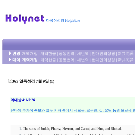
다국어성경 HolyBible
변경
개역개정
|
개역한글
|
공동번역
|
새번역
|
현대인의성경
|
新共同譯
대역
개역개정
|
개역한글
|
공동번역
|
새번역
|
현대인의성경
|
新共同譯
365 일독성경 7월 9일 (1)
역대상 4:1-5:26
유다의 추가적 족보와 열두 지파 중에서 시므온, 르우벤, 갓, 요단 동편 므낫세 
The sons of Judah; Pharez, Hezron, and Carmi, and Hur, and Shobal.