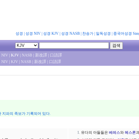
성경
|
성경 NIV
|
성경 KJV
|
성경 NASB
|
찬송가
|
일독성경
|
중국어성경 Simpl
|
NIV
|
KJV
|
NASB
|
新改譯
|
口語譯
|
NIV
|
KJV
|
NASB
|
新改譯
|
口語譯
반 지파의 족보가 기록되어 있다.
유다의 아들들은
베레스
와
헤스론