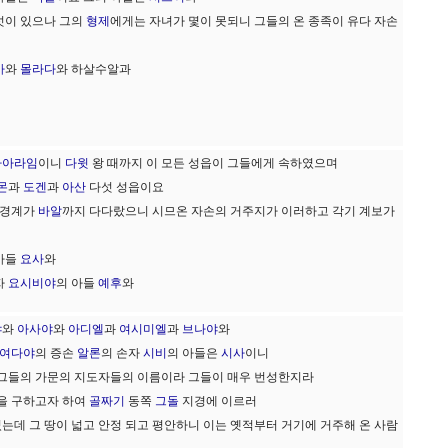
섯이 있으나 그의
형제
에게는 자녀가 몇이 못되니 그들의 온 종족이 유다 자손
바
와
몰라다
와 하살수알과
사아라임
이니
다윗
왕 때까지 이 모든 성읍이 그들에게 속하였으며
몬
과
도겐
과
아산
다섯 성읍이요
 경계가
바알
까지 다다랐으니 시므온 자손의 거주지가 이러하고 각기 계보가
아들
요사
와
자
요시비야
의 아들
예후
와
야
와
아사야
와
아디엘
과
여시미엘
과
브나야
와
여다야
의 증손
알론
의 손자
시비
의 아들은
시사
이니
 그들의 가문의 지도자들의 이름이라 그들이 매우 번성한지라
장을 구하고자 하여
골짜기
동쪽
그돌
지경에 이르러
는데 그 땅이 넓고 안정 되고 평안하니 이는 옛적부터 거기에 거주해 온 사람