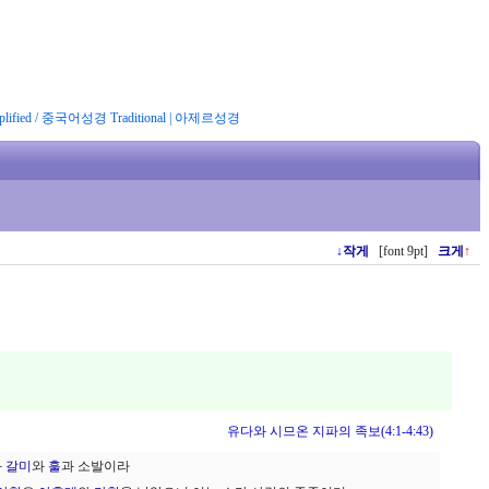
ified
/
중국어성경 Traditional
|
아제르성경
↓
작게
[font 9pt]
크게
↑
유다와 시므온 지파의 족보(4:1-4:43)
과
갈미
와
훌
과 소발이라