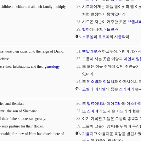
ildren, neither did all their family multiply,
시므이
에게는 아들 열여섯과 딸 여
처럼 번성하지 못하였더라
시므온 자손이 거주한 곳은
브엘세
빌하
와 에셈과
돌랏
과
브두엘
과
호르마
와
시글락
과
 were their cities unto the reign of David.
벧말가봇
과 하살수심과 벧비리와
ities:
그들이 사는 곳은 에담과
아인
과
림
re their habitations, and their
genealogy
.
또 모든 성읍 주위에 살던 주민들의
있더라
또
메소밥
과
야믈렉
과 아마시야의 
요엘
과
아시엘
의 증손
스라야
의 손
iel, and Benaiah,
또
엘료에내
와
야아고바
와
여소하
imri, the son of Shemaiah;
또
스마야
의 오대 손 시므리의 현손
their fathers increased greatly.
여기 기록된 것들은 그들의 종족과
to seek pasture for their flocks.
그들이 그들의 양 떼를 위하여 목
aceable; for they of Ham had dwelt there of
기름
지고 아름다운 목장을 발견하였
은
의 자손인 까닭이라