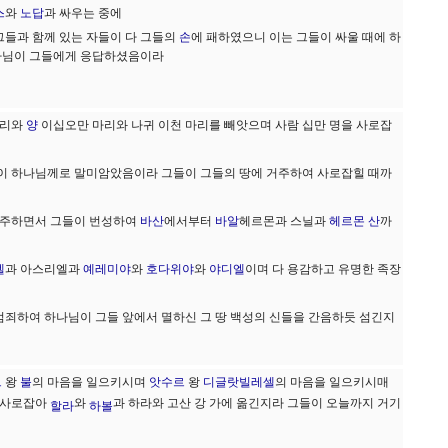
스
와
노답
과 싸우는 중에
그들과 함께 있는 자들이 다 그들의
손
에 패하였으니 이는 그들이 싸울 때에 하
나님이 그들에게 응답하셨음이라
마리와
양
이십오만 마리와 나귀 이천 마리를 빼앗으며 사람 십만 명을 사로잡
움이 하나님께로 말미암았음이라 그들이 그들의 땅에 거주하여 사로잡힐 때까
거주하면서 그들이 번성하여
바산
에서부터
바알
헤르몬과 스닐과
헤르몬 산
까
엘
과 아스리엘과
예레미야
와
호다위야
와
야디엘
이며 다 용감하고 유명한 족장
범죄하여 하나님이 그들 앞에서 멸하신 그 땅 백성의 신들을 간음하듯 섬긴지
르
왕
불
의 마음을 일으키시며
앗수르
왕
디글랏빌레셀
의 마음을 일으키시매
 사로잡아
와
과 하라와 고산 강 가에 옮긴지라 그들이 오늘까지 거기
할라
하볼