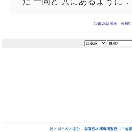
た 一同と 共にあるように．
-
10월 28일 목록
--
예레미
본 사이트에 사용한 「
성경전서 개역개정판
」/「
성경