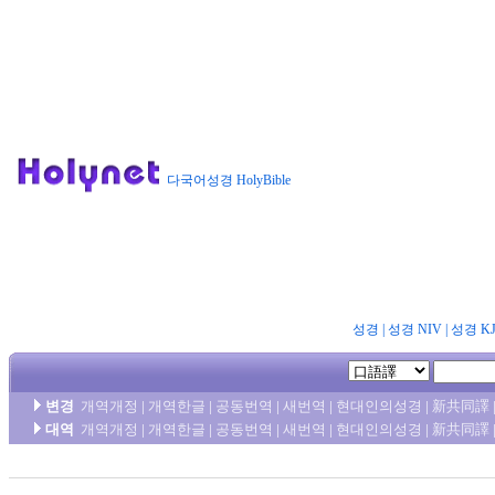
다국어성경 HolyBible
성경
|
성경 NIV
|
성경 K
변경
개역개정
|
개역한글
|
공동번역
|
새번역
|
현대인의성경
|
新共同譯
대역
개역개정
|
개역한글
|
공동번역
|
새번역
|
현대인의성경
|
新共同譯