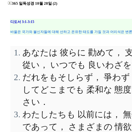
365 일독성경 10월 28일 (2)
디도서 3:1-3:15
바울은 국가와 불신자들에 대해 선하고 온유한 태도를 가질 것과 어리석은 변론,
あなたは 彼らに 勸めて， 
從い， いつでも 良いわざ
だれをもそしらず， 爭わ
してどこまでも 柔和な 態度
さい．
わたしたちも 以前には， 無
であって， さまざまの 情欲