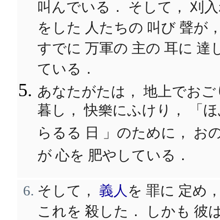
叫んでいる． そして， 刈
をした 人たちの 叫び 聲が
すでに 万軍の 主の 耳に 達
ている．
あなたがたは， 地上でおご
暮し， 快樂にふけり， 「ほ
らるる 日 」のために， お
が 心を 肥やしている．
そして，
義人
を 罪に 定め
これを 殺した． しかも 彼