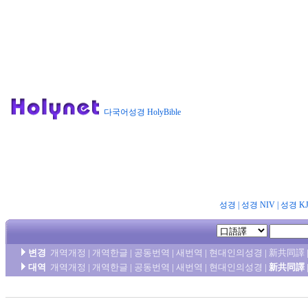
다국어성경 HolyBible
성경
|
성경 NIV
|
성경 K
변경
개역개정
|
개역한글
|
공동번역
|
새번역
|
현대인의성경
|
新共同譯
대역
개역개정
|
개역한글
|
공동번역
|
새번역
|
현대인의성경
|
新共同譯