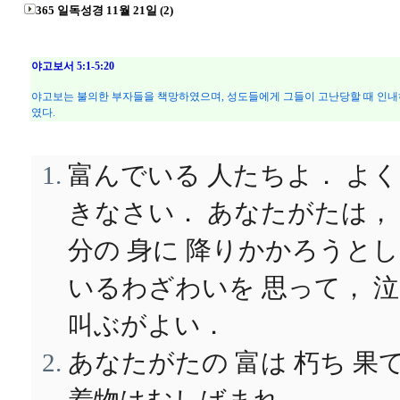
365 일독성경 11월 21일 (2)
야고보서 5:1-5:20
야고보는 불의한 부자들을 책망하였으며, 성도들에게 그들이 고난당할 때 인내
였다.
富んでいる 人たちよ． よく
きなさい． あなたがたは，
分の 身に 降りかかろうと
いるわざわいを 思って， 
叫ぶがよい．
あなたがたの 富は 朽ち 果