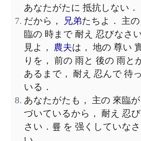
あなたがたに 抵抗しない．
だから，
兄弟
たちよ． 主の
臨の 時まで 耐え 忍びなさ
見よ，
農夫
は， 地の 尊い 
りを， 前の 雨と 後の 雨と
あるまで， 耐え 忍んで 待
いる．
あなたがたも， 主の 來臨が
づいているから， 耐え 忍
さい．륲 を 强くしていなさ
い．