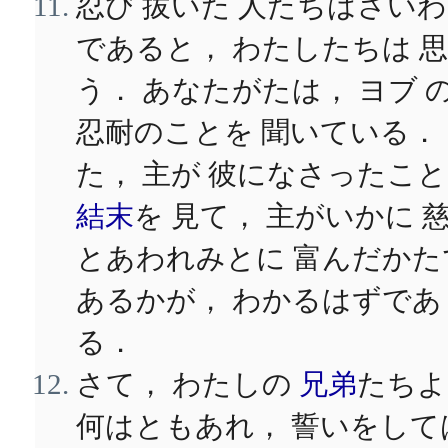
忍び 拔いた 人たちはさい
であると， わたしたちは 思
う． あなたがたは， ヨブ 
忍耐のことを 聞いている．
た， 主が 彼になさったこ
結末
を 見て， 主がいかに 
とあわれみとに 富んだかた
あるかが， わかるはずであ
る．
さて， わたしの
兄弟
たちよ
何はともあれ， 誓いをして