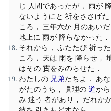
じ 人間であったが， 雨が 
ないようにと 祈をささげた
ころ， 三年六か 月のあいだ
地上に 雨が 降らなかった．
それから， ふたたび 祈っ
ころ， 天は 雨を 降らせ， 
はその 實をみのらせた．
わたしの
兄弟
たちよ． あ
がたのうち， 眞理の
道
から
み 迷う 者があり， だれか
彼を 引きもどすなら，