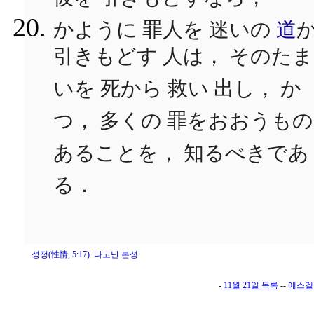
かように 罪人を 迷いの
道
引きもどす 人は， そのた
いを 死から 救い 出し， か
つ， 多くの 罪をおおうも
あることを， 知るべきであ
る．
성정(性情, 5:17) 타고난 본성
-
11월 21일 목록
--
에스겔