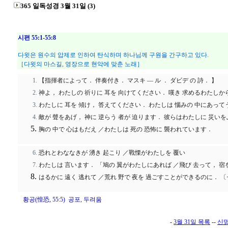
365 일독성경 3월 31일 (3)
시편 55:1-55:8
다윗은 원수의 압제로 인하여 탄식하며 하나님께 구원을 간구하고 있다.
［다윗의 마스길, 영장으로 현악에 맞춘 노래］
【指揮者によって． 伴奏付き． マスキ ― ル ． ダビデ の 詩． 】
神よ， わたしの 祈りに 耳を 向けてください． 嘆き 求めるわたし
わたしに 耳を 傾け， 答えてください． わたしは 惱みの 中にあっ
敵が 聲をあげ， 神に 逆らう 者が 迫ります． 彼らはわたしに 災
胸の 中で 心はもだえ ／わたしは 死の 恐怖に 襲われています．
恐れとわななきが 湧き 起こり ／戰慄がわたしを 覆い
わたしは 言います． 「鳩の 翼がわたしにあれば ／飛び 去って， 宿
はるかに 遠く 逃れて ／荒れ 野で 夜を 過ごすことができるのに． 
황공(惶恐, 55:5) 공포, 두려움
-
3월 31일 목록
--
신