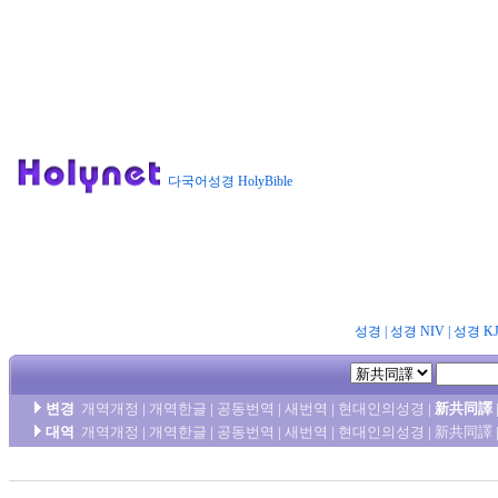
다국어성경 HolyBible
성경
|
성경 NIV
|
성경 K
변경
개역개정
|
개역한글
|
공동번역
|
새번역
|
현대인의성경
|
新共同譯
대역
개역개정
|
개역한글
|
공동번역
|
새번역
|
현대인의성경
|
新共同譯