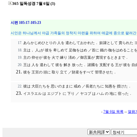
365 일독성경 7월 6일 (3)
시편 105:17-105:23
시인은 하나님께서 야곱 가족들의 정착지 마련을 위하여 애굽에 종으로 팔려간
あらかじめひとりの 人を 遣わしておかれた． 奴隷として 賣られた ヨ
主は， 人¿が 彼を 卑しめて 足枷をはめ ／首に 鐵の 枷をはめること
主の 仰せが 彼を 火で 練り 淸め ／御言葉が 實現するときまで．
王は 人を 遣わして 彼を 解き 放った． 諸國を 支配する 王が 彼を 自
彼を 王宮の 頭に 取り 立て ／財産をすべて 管理させた．
彼は 大臣たちを 思いのままに 戒め ／長老たちに 知惠を 授けた．
イスラエル は エジプト に 下り ／ ヤコブ は ハム の 地に 宿った．
-
7월 6일 목록
--
열왕