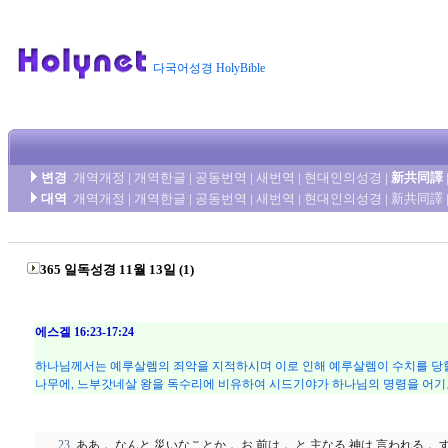
다국어성경 HolyBible
변경
개역개정
|
개역한글
|
공동번역
|
새번역
|
현대인의성경
|
新共同譯
대역
개역개정
|
개역한글
|
공동번역
|
새번역
|
현대인의성경
|
新共同譯
365 일독성경 11월 13일 (1)
에스겔 16:23-17:24
하나님께서는 예루살렘의 죄악을 지적하시며 이로 인해 예루살렘이 수치를 당할
나무에, 느부갓네살 왕을 독수리에 비유하여 시드기야가 하나님의 명령을 어기
ああ， なんと 災いなことか， お 前は， と 主なる 神は 言われる． 