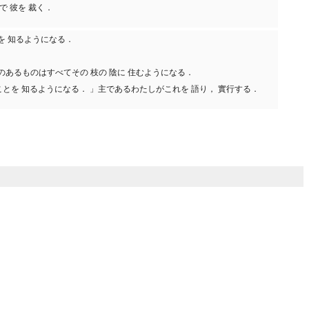
で 彼を 裁く．
とを 知るようになる．
 翼のあるものはすべてその 枝の 陰に 住むようになる．
せることを 知るようになる． 」主であるわたしがこれを 語り， 實行する．