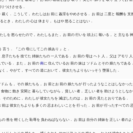
 切りつけさせる．
を 裁く． こうして， わたしはお 前に 姦淫をやめさせる． お 前は 二度と 報酬を 
れるとき， わたしの 心は 休まり， もはや 怒ることはない．
たしを 怒らせたので， わたしもまた， お 前の 行いを 頭上に 報いる， と 主なる 
 言う． 『この 母にしてこの 娘あり 』と．
と 息子たちを 捨てた 姉妹たちの 一人である． お 前の 母は ヘト 人， 父は アモリ 
んでいる． また， お 前の
南
に 住んでいるお 前の 妹は ソドム とその 娘たちである
でなく， やがて， すべての 道において， 彼女たちよりもいっそう 墮落した．
 ソドム も， その 娘たちも， お 前とお 前の 娘たちが 行ったようなことはしなかっ
 食物に 飽き 安閑と 暮らしていながら， 貧しい 者， 乏しい 者を 助けようとしな
． そのために， わたしが 彼女たちを 滅ぼしたのは， お 前の 見たとおりである．
 お 前は 彼女たちよりも 多くの 忌まわしいことを 行った． お 前が 行ったすべての 
の 咎を 輕くした 恥辱を 負わねばならない． お 前は 自分の 姉妹を 正しい 者の