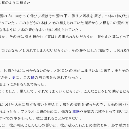
に 柳のように 植えた．
 鷲の 方に 向かって 伸び ／根はその 鷲の 下に 張り ／若枝を 廣げ， つるの 伸び
 持っていた． このぶどうの 木は ／その 植えられていた 場所から ／根をこの 鷲の 方
となるように ／水の 豊かなよい 地に 植えられていた．
うか． その 根は 引き 拔かれ ／實はもぎ 取られないだろうか． 芽生えた 葉はす
きつけたなら ／しおれてしまわないだろうか． その 芽を 出した 場所で， しおれる
， お 前たちには 分からないのか． バビロン の 王が エルサレム に 來て， 王とその
立てさせ，
更
に， この
國
の 有力者をも 連れて 行った．
續けるようにさせるためであった．
を 得ようとした． 果たして， それでうまくいくだろうか． こんなことをして 助かる
につけた 大王に 對する 誓いを 輕んじ， 彼との 契約を 破ったので， 大王の 國 バビ
されようとも， ファラオ は 彼のために， 强力な
軍隊
や 多數の 兵隊をもって 戰いは
らすべての 事を 行った． 彼は 逃れることができない．
しは， 彼が 輕んじたわたしの 誓いと， 彼が 破ったわたしの 契約とを， 必ず 彼の 