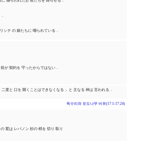
共に 捕らわれたお 前たちを 歸らせる．
う．
ペリシテ の 娘たちに 嘲られている．
お 前が 契約を 守ったからではない．
 二度と 口を 開くことはできなくなる 」と 主なる 神は 言われる．
독수리와 포도나무 비유(17:1-17:24)
の 鷲は レバノン 杉の 梢を 切り 取り