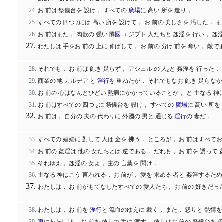
お 前は 祭儀台を 設け， すべての
廣場
に 高い 所を 造り，
すべての 四つ ¿には 高い 所を 設けて， お 前の 美しさを 汚した． 
お 前はまた， 肉欲の 强い 隣
國
エジプト 人たちと 姦淫を 行い， 姦
わたしは 手をお 前の 上に 伸ばして， お 前の 分け 前を 奪い， 
それでも， お 前は 飽き 足らず， アシュル の 人¿と 姦淫を 行った
商業の 地 カルデア と
淫行
を 重ねたが， それでもなお 飽き 足らな
お 前の 心はなんとひどい 熱病にかかっていることか， と 主なる 
お 前はすべての 四つ ¿に 祭儀台を 設け， すべての
廣場
に 高い 所
お 前は， 自分の 夫の 代わりに 外國の 男と 通じる
淫行
の 妻だ．
すべての 娼婦に 對して 人は 金を 拂う． ところが， お 前はすべてお
お 前の 姦淫は 他の 女たちとは 逆である． だれも， お 前を 誘っ
それゆえ， 姦淫の 女よ， 主の 言葉を 聞け．
主なる 神はこう 言われる． お 前が， 愛を 求める 者と 姦淫する
わたしは， お 前がもてなしたすべての 愛人たち， お 前の 好きだった
わたしは， お 前を
淫行
と 流血のゆえに 裁く． また， 怒りと 熱情を
更
にわたしは， お 前を 彼らの 手に 渡す． 彼らはお 前の 祭儀台を 