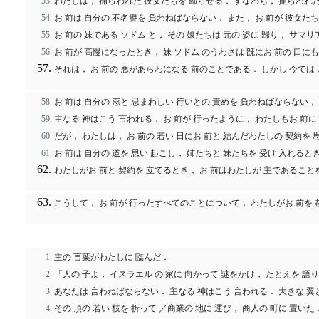
わたしは， 捕らわれた 彼女たちを 歸らせる． すなわち， 捕らわれた
お 前は 自分の 不名譽を 負わねばならない． また， お 前が 彼女
お 前の 妹である ソドム と， その 娘たちは 元の 姿に 歸り， サマリ
お 前が 高慢になったとき， 妹 ソドム のうわさは 旣にお 前の 口
それは， お 前の 惡があらわになる 前のことである． しかし 今では，
お 前は 自分の 惡と 忌まわしい 行いとの 責めを 負わねばならない，
主なる 神はこう 言われる． お 前が 行ったように， わたしもお 前に 
だが， わたしは， お 前の 若い 日にお 前と 結んだわたしの 契約を 
お 前は 自分の 道を 思い 起こし， 姉たちと 妹たちを 受け 入れる
わたしがお 前と 契約を 立てるとき， お 前はわたしが 主であること
こうして， お 前が 行ったすべてのことについて， わたしがお 前を 
主の 言葉がわたしに 臨んだ．
「人の 子よ， イスラエル の 家に 向かって 謎をかけ， たとえを 語
あなたは 言わねばならない． 主なる 神はこう 言われる． 大きな 翼と 
その 頂の 若い 枝を 折って ／商業の 地に 運び， 商人の 町に 置いた