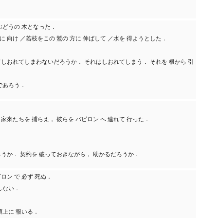
たぶどうの 木となった．
に 向け ／若枝をこの 鷲の 方に 伸ばして ／水を 得ようとした．
べてしおれてしまわないだろうか． それはしおれてしまう． それを 根から 引
であろう．
 家來たちを 捕らえ， 彼らを バビロン へ 連れて 行った．
だろうか． 契約を 破っておきながら， 助かるだろうか．
ロン で 必ず 死ぬ．
しない．
頭上に 報いる．