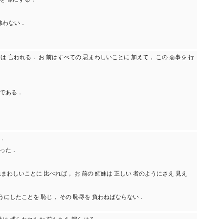
支拂わない．
神は 言われる． お 前はすべての 忌まわしいことに 加えて， この 惡事を 行
人である．
．
た．
かった．
忌まわしいことに 比べれば， お 前の 姉妹は 正しい 者のようにさえ 見え
ようにしたことを 恥じ， その 恥辱を 負わねばならない．