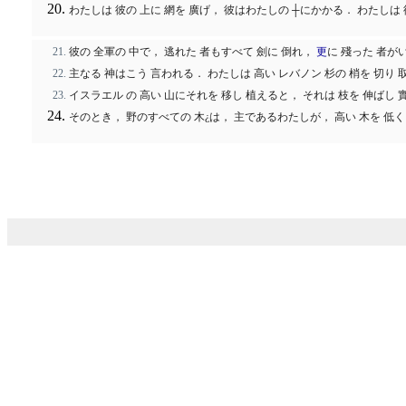
わたしは 彼の 上に 網を 廣げ， 彼はわたしの ┼にかかる． わたしは 
彼の 全軍の 中で， 逃れた 者もすべて 劍に 倒れ，
更
に 殘った 者が
主なる 神はこう 言われる． わたしは 高い レバノン 杉の 梢を 切り 
イスラエル の 高い 山にそれを 移し 植えると， それは 枝を 伸ば
そのとき， 野のすべての 木¿は， 主であるわたしが， 高い 木を 低く