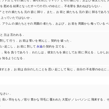
 ソドム とその 娘たち， 捕らわれた サマリア とその 娘たち， および 彼女たちと 
たちを 慰める 結果となったすべての 行いのゆえに， 不名譽を 負わねばならない．
ア とその 娘たちも 元の 姿に 歸り， また， お 前と 娘たちも 元の 姿に 歸るであろ
にも 上っていたではないか．
 アラム の 娘たちとその 周圍の 者たち， および， お 前を 周圍から 侮っている 
 と 主は 言われる．
對して 行う． お 前は 誓いを 輕んじ， 契約を 破った．
思い 起こし， お 前に 對して
永遠
の 契約を 立てる．
とき， 恥を 負うであろう． わたしは， 彼女たちを 娘としてお 前に 與える． しかし
を 知るようになる．
赦すとき， お 前は 自分のしたことを 思い 起こして 恥じ， 自分の 不名譽のゆえに，
りなさい．
長い 羽をもち ／彩り 豊かな 羽毛に 覆われた 大鷲が ／ レバノン に 飛來する． そ
．