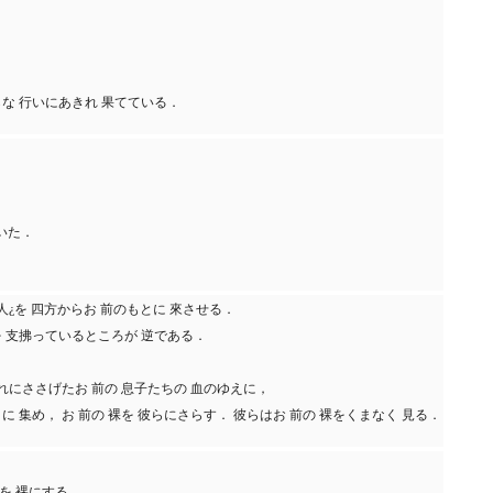
だらな 行いにあきれ 果てている．
ていた．
 人¿を 四方からお 前のもとに 來させる．
酬を 支拂っているところが 逆である．
それにささげたお 前の 息子たちの 血のゆえに，
に 集め， お 前の 裸を 彼らにさらす． 彼らはお 前の 裸をくまなく 見る．
前を 裸にする．