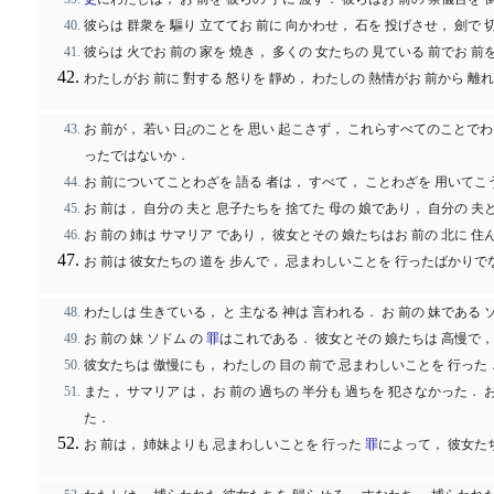
彼らは 群衆を 驅り 立ててお 前に 向かわせ， 石を 投げさせ， 劍で
彼らは 火でお 前の 家を 燒き， 多くの 女たちの 見ている 前でお 前
わたしがお 前に 對する 怒りを 靜め， わたしの 熱情がお 前から 離
お 前が， 若い 日¿のことを 思い 起こさず， これらすべてのことでわ
ったではないか．
お 前についてことわざを 語る 者は， すべて， ことわざを 用いてこう
お 前は， 自分の 夫と 息子たちを 捨てた 母の 娘であり， 自分の 夫
お 前の 姉は サマリア であり， 彼女とその 娘たちはお 前の 北に 住
お 前は 彼女たちの 道を 步んで， 忌まわしいことを 行ったばかり
わたしは 生きている， と 主なる 神は 言われる． お 前の 妹である
お 前の 妹 ソドム の
罪
はこれである． 彼女とその 娘たちは 高慢で，
彼女たちは 傲慢にも， わたしの 目の 前で 忌まわしいことを 行った
また， サマリア は， お 前の 過ちの 半分も 過ちを 犯さなかった．
た．
お 前は， 姉妹よりも 忌まわしいことを 行った
罪
によって， 彼女たち