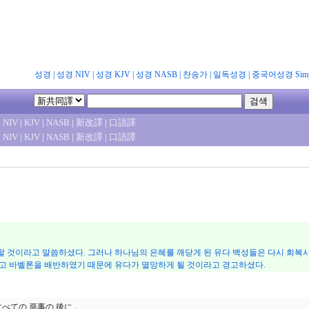
성경
|
성경 NIV
|
성경 KJV
|
성경 NASB
|
찬송가
|
일독성경
|
중국어성경 Simpl
|
NIV
|
KJV
|
NASB
|
新改譯
|
口語譯
|
NIV
|
KJV
|
NASB
|
新改譯
|
口語譯
 것이라고 말씀하셨다. 그러나 하나님의 은혜를 깨닫게 된 유다 백성들은 다시 회복
고 바벨론을 배반하였기 때문에 유다가 멸망하게 될 것이라고 경고하셨다.
すべての 惡事の 後に，