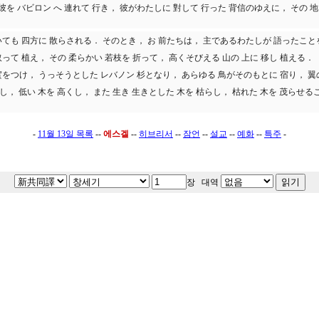
彼を バビロン へ 連れて 行き， 彼がわたしに 對して 行った 背信のゆえに， その 地
いても 四方に 散らされる． そのとき， お 前たちは， 主であるわたしが 語ったこ
取って 植え， その 柔らかい 若枝を 折って， 高くそびえる 山の 上に 移し 植える．
し 實をつけ， うっそうとした レバノン 杉となり， あらゆる 鳥がそのもとに 宿り，
し， 低い 木を 高くし， また 生き 生きとした 木を 枯らし， 枯れた 木を 茂ら
-
11월 13일 목록
--
에스겔
--
히브리서
--
잠언
--
설교
--
예화
--
특주
-
장 대역