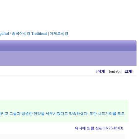
ified
/
중국어성경 Traditional
|
아제르성경
↓
작게
[font 9pt]
크게
↑
시키고 그들과 영원한 언약을 세우시겠다고 약속하셨다. 또한 시드기야를 포도
유다에 임할 심판(16:23-16:63)