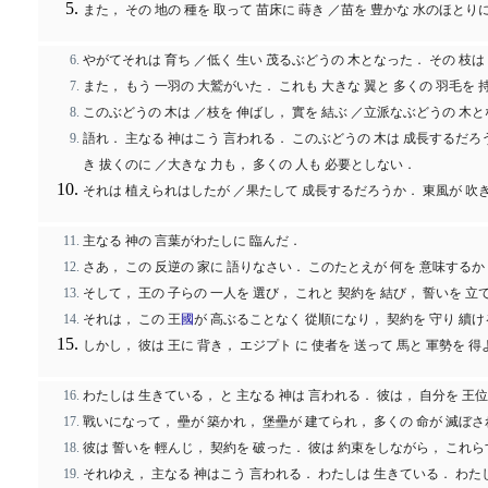
また， その 地の 種を 取って 苗床に 蒔き ／苗を 豊かな 水のほとり
やがてそれは 育ち ／低く 生い 茂るぶどうの 木となった． その 枝は
また， もう 一羽の 大鷲がいた． これも 大きな 翼と 多くの 羽毛を
このぶどうの 木は ／枝を 伸ばし， 實を 結ぶ ／立派なぶどうの 木
語れ． 主なる 神はこう 言われる． このぶどうの 木は 成長するだろ
き 拔くのに ／大きな 力も， 多くの 人も 必要としない．
それは 植えられはしたが ／果たして 成長するだろうか． 東風が 吹
主なる 神の 言葉がわたしに 臨んだ．
さあ， この 反逆の 家に 語りなさい． このたとえが 何を 意味するか
そして， 王の 子らの 一人を 選び， これと 契約を 結び， 誓いを 
それは， この 王
國
が 高ぶることなく 從順になり， 契約を 守り 
しかし， 彼は 王に 背き， エジプト に 使者を 送って 馬と 軍勢
わたしは 生きている， と 主なる 神は 言われる． 彼は， 自分を 王位
戰いになって， 壘が 築かれ， 堡壘が 建てられ， 多くの 命が 滅ぼ
彼は 誓いを 輕んじ， 契約を 破った． 彼は 約束をしながら， これ
それゆえ， 主なる 神はこう 言われる． わたしは 生きている． わた