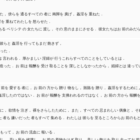
また， 傍らを 通るすべての 者に 兩脚を 廣げ， 姦淫を 重ねた．
淫を 重ねてわたしを 怒らせた．
敵である ペリシテ の 女たちに 渡し， その 意のままにさせる． 彼女たちはお 前のみ
． 彼らと 姦淫を 行ってもまだ 飽きず，
かった．
神は 言われる． 厚かましい 淫婦が 行うこれらすべてのことをしているとは．
を 造った． お 前は 報酬を 受け 取ることを 潔しとしなかったから， 娼婦とは 違っ
 前を 愛する 者に， お 前の 方から 贈り 物をし， 賄賂を 贈り， 姦淫をするために
て 姦淫したのではない． お 前が 報酬を 支拂われるのではなく， お 前の 方から 報
ために， 欲情を 注ぎ， 裸をさらしたために， また， すべての 忌まわしい 偶像と， 
 者も 嫌いだった 者もすべて 集める． わたしは 彼らを 至るところからお 前のもと
もって， お 前の 流血に 報いる．
倒し， 高い 所を 破壞し， お 前の 着物をはぎ 取り， 美しい 飾りを 取り 去ってお 