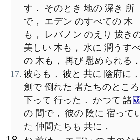
す． そのとき 地の 深き 所
で， エデン のすべての 木
も， レバノン のえり 拔き
美しい 木も， 水に 潤うす
の 木も， 再び 慰められる
彼らも， 彼と 共に 陰府に
劍で 倒れた 者たちのとこ
下って 行った． かつて 諸
の 間で， 彼の 陰に 宿って
た 仲間たちも 共に．