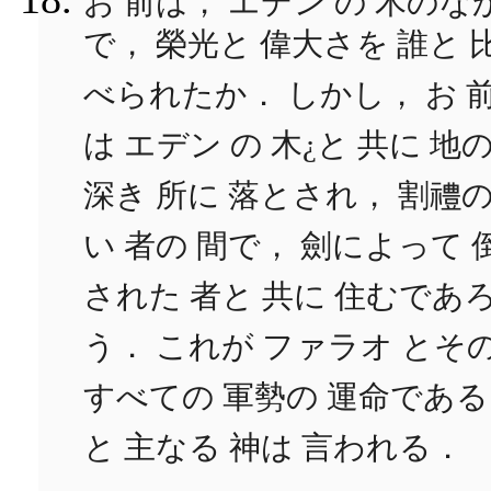
お 前は， エデン の 木のな
で， 榮光と 偉大さを 誰と 
べられたか． しかし， お 
は エデン の 木¿と 共に 地
深き 所に 落とされ， 割禮
い 者の 間で， 劍によって 
された 者と 共に 住むであ
う． これが ファラオ とそ
すべての 軍勢の 運命である
と 主なる 神は 言われる．