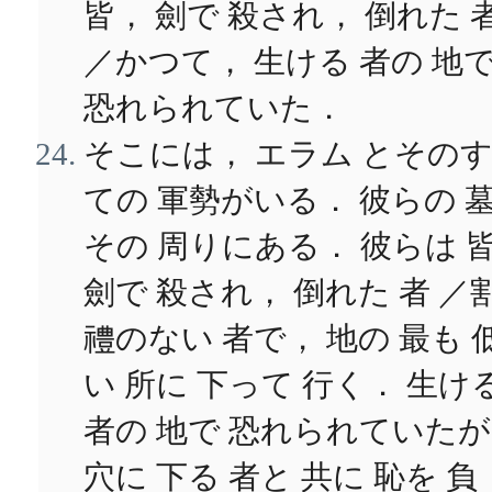
皆， 劍で 殺され， 倒れた 
／かつて， 生ける 者の 地
恐れられていた．
そこには， エラム とその
ての 軍勢がいる． 彼らの 
その 周りにある． 彼らは 
劍で 殺され， 倒れた 者 ／
禮のない 者で， 地の 最も 
い 所に 下って 行く． 生け
者の 地で 恐れられていたが
穴に 下る 者と 共に 恥を 負