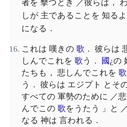
者を 擊つとき ／彼らは， 
しが 主であることを 知る
になる．
これは 嘆きの
歌
． 彼らは 
しんでこれを
歌
う．
國
¿の 
たちも， 悲しんでこれを
歌
う． 彼らは エジプト とそ
すべての 軍勢のために ／
んでこの
歌
をうたう 」と 
なる 神は 言われる．