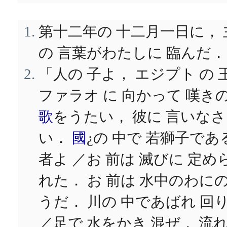
第十二年の 十二月一日に， 
の 言葉がわたしに 臨んだ．
「人の 子よ， エジプト の 
ファラオ に 向かって 嘆き
歌
をうたい， 彼に 言いなさ
い．
國
¿の 中で 若獅子であ
者よ ／お 前は 滅びに 定め
れた． お 前は 水中のわに
うだ． 川の 中であばれ 回
／足で 水をかき 混ぜ， 流