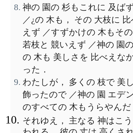
神の 園の 杉もこれに 及ば
／¿の 木も， その 大枝に 比
えず ／すずかけの 木もその
若枝と 競いえず ／神の 園
の 木も 美しさを 比べえな
った．
わたしが， 多くの 枝で 美
飾ったので ／神の 園 エデ
のすべての 木もうらやんだ
それゆえ， 主なる 神はこう