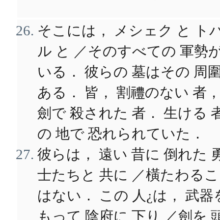
そこには， メシェク と ト
ル と ／そのすべての 軍勢
いる． 彼らの 墓はその 周
ある． 皆， 割禮のない 者
劍で 殺された 者． 生ける 
の 地で 恐れられていた．
彼らは， 遠い 昔に 倒れた 
士たちと 共に ／橫たわる
はない． この 人¿は， 武器
もって 陰府に 下り ／劍を 