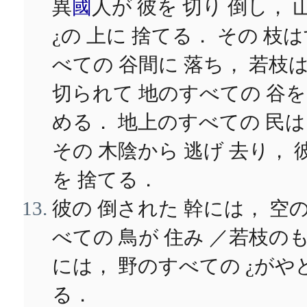
異
國
人が 彼を 切り 倒し， 
¿の 上に 捨てる． その 枝
べての 谷間に 落ち， 若枝
切られて 地のすべての 谷を
める． 地上のすべての 民
その 木陰から 逃げ 去り， 
を 捨てる．
彼の 倒された 幹には， 空
べての 鳥が 住み ／若枝の
には， 野のすべての ¿がや
る．