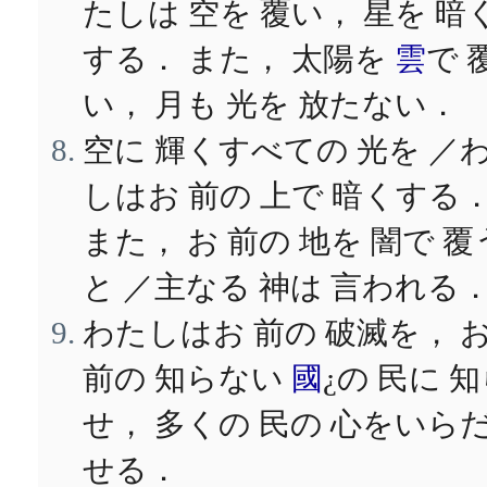
たしは 空を 覆い， 星を 暗
する． また， 太陽を
雲
で 
い， 月も 光を 放たない．
空に 輝くすべての 光を ／
しはお 前の 上で 暗くする
また， お 前の 地を 闇で 覆
と ／主なる 神は 言われる
わたしはお 前の 破滅を， 
前の 知らない
國
¿の 民に 
せ， 多くの 民の 心をいら
せる．