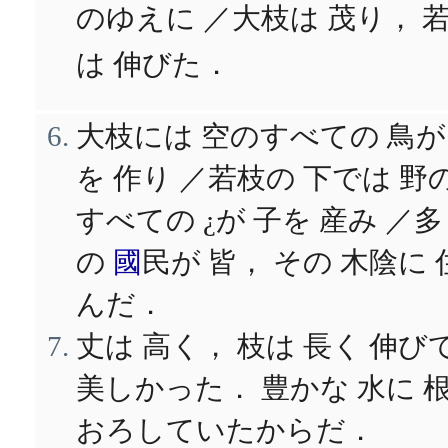
のゆえに ／大枝は 茂り， 
は 伸びた．
大枝には 空のすべての 鳥が
を 作り ／若枝の 下では 野
すべての ¿が 子を 産み ／
の
國
民が 皆， その 木陰に 
んだ．
丈は 高く， 枝は 長く 伸び
美しかった． 豊かな 水に 
おろしていたからだ．