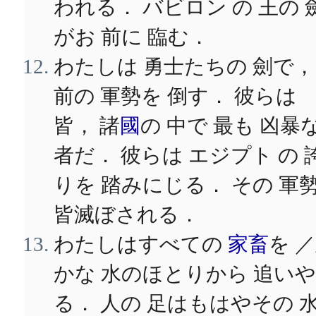
われる． バビロン の 王の 
がお 前に 臨む．
わたしは 勇士たちの 劍で，
前の 軍勢を 倒す． 彼らは
皆， 諸
國
の 中で 最も 凶暴
者だ． 彼らは エジプト の 
りを 踏みにじる． その 軍
皆滅ぼされる．
わたしはすべての
家畜
を 
かな 水のほとりから 追いや
る． 人の 足はもはやその 