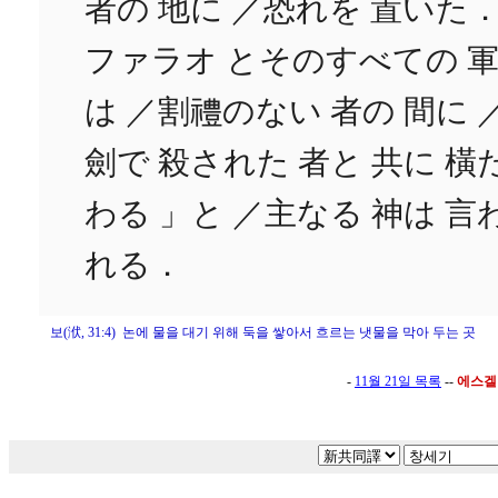
者の 地に ／恐れを 置いた
ファラオ とそのすべての 
は ／割禮のない 者の 間に 
劍で 殺された 者と 共に 橫
わる 」と ／主なる 神は 言
れる．
보(洑, 31:4) 논에 물을 대기 위해 둑을 쌓아서 흐르는 냇물을 막아 두는 곳
-
11월 21일 목록
--
에스겔