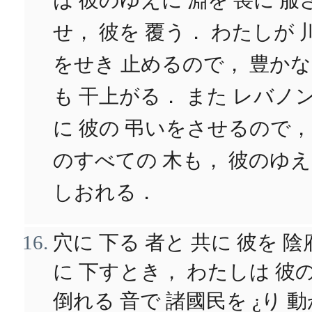
は 彼のゆえに 淵を 喪に 服
せ， 彼を 覆う． わたしが 
をせき 止めるので， 豊かな
も 干上がる． また レバノ
に 彼の 弔いをさせるので，
のすべての 木も， 彼のゆ
しおれる．
穴に 下る 者と 共に 彼を 陰
に 下すとき， わたしは 彼
倒れる 音で 諸國民を ¿り 動