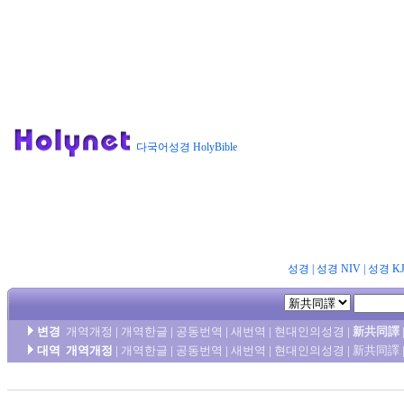
다국어성경 HolyBible
성경
|
성경 NIV
|
성경 K
변경
개역개정
|
개역한글
|
공동번역
|
새번역
|
현대인의성경
|
新共同譯
대역
개역개정
|
개역한글
|
공동번역
|
새번역
|
현대인의성경
|
新共同譯