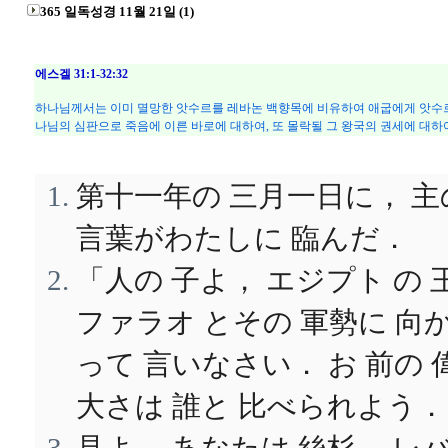
365 일독성경 11월 21일 (1)
에스겔 31:1-32:32
하나님께서는 이미 멸망한 앗수르를 레바논 백향목에 비유하여 애굽에게 앗수르
나님의 심판으로 죽음에 이른 바로에 대하여, 또 몰락될 그 왕국의 권세에 대하
第十一年の 三月一日に， 主
言葉がわたしに 臨んだ．
「人の 子よ， エジプト の 
ファラオ とその 軍勢に 向
って 言いなさい． お 前の 
大さは 誰と 比べられよう．