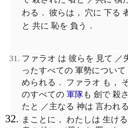
で 殺された 者と ／共に 橫
わる． 彼らは， 穴に 下る 
と 共に 恥を 負う．
ファラオ は 彼らを 見て ／
ったすべての 軍勢について
められる． ファラオ も， 
のすべての
軍隊
も 劍で 殺
たと ／主なる 神は 言われ
まことに， わたしは 生ける