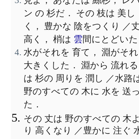
見よ， あなたは 絲杉， レ
ン の 杉だ． その 枝は 美し
く， 豊かな 陰をつくり ／
高く， 梢は
雲
間にとどいた
水がそれを 育て， 淵がそ
大きくした． 淵から 流れる
は 杉の 周りを 潤し ／水路
野のすべての 木に 水を 送
た．
その 丈は 野のすべての 木
り 高くなり ／豊かに 注ぐ 