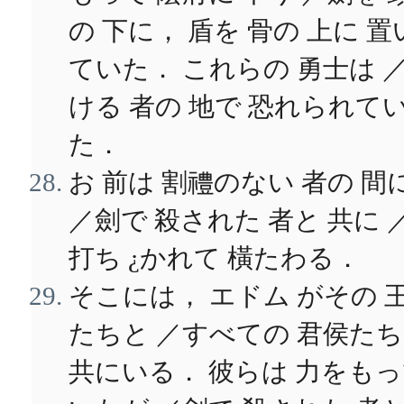
の 下に， 盾を 骨の 上に 置
ていた． これらの 勇士は 
ける 者の 地で 恐れられて
た．
お 前は 割禮のない 者の 間
／劍で 殺された 者と 共に 
打ち ¿かれて 橫たわる．
そこには， エドム がその 
たちと ／すべての 君侯た
共にいる． 彼らは 力をも