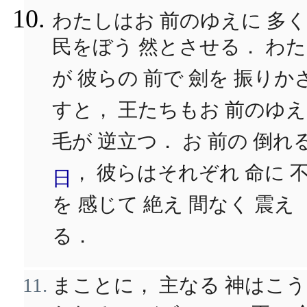
わたしはお 前のゆえに 多
民をぼう 然とさせる． わ
が 彼らの 前で 劍を 振りか
すと， 王たちもお 前のゆ
毛が 逆立つ． お 前の 倒れ
， 彼らはそれぞれ 命に 
日
を 感じて 絶え 間なく 震え
る．
まことに， 主なる 神はこう