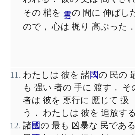
われる． 彼の 丈は 高くさ
その 梢を
の 間に 伸ばし
雲
ので， 心は 梶り 高ぶった
わたしは 彼を 諸
國
の 民の 
も 强い 者の 手に 渡す． そ
者は 彼を 惡行に 應じて 扱
う． わたしは 彼を 追放す
諸
國
の 最も 凶暴な 民であ