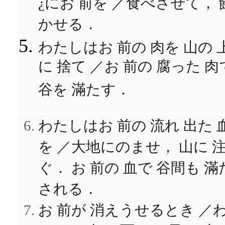
¿にお 前を ／食べさせて， 
かせる．
わたしはお 前の 肉を 山の 
に 捨て ／お 前の 腐った 肉
谷を 滿たす．
わたしはお 前の 流れ 出た 
を ／大地にのませ， 山に 
ぐ． お 前の 血で 谷間も 滿
される．
お 前が 消えうせるとき ／