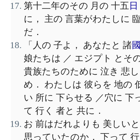
第十二年のその 月の 十五
日
に， 主の 言葉がわたしに 
だ．
「人の 子よ， あなたと 諸
娘たちは ／ エジプト とそ
貴族たちのために 泣き 悲し
め． わたしは 彼らを 地の 
い 所に 下らせる ／穴に 下
て 行く 者と 共に．
お 前はだれよりも 美しいと
思っていたのか． 下って 行