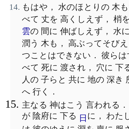
もはや， 水のほとりの 木
べて 丈を 高くしえず， 梢
雲
の 間に 伸ばしえず， 水
潤う 木も， 高ぶってそびえ
つことはできない． 彼らは
べて 死に 渡され， 穴に 下
人の 子らと 共に 地の 深き 
へ 行く．
主なる 神はこう 言われる．
が 陰府に 下る
に， わた
日