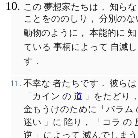
この 夢想家たちは， 知ら
ことをののしり， 分別のな
動物のように， 本能的に 知
ている 事柄によって 自滅
す．
不幸な 者たちです． 彼らは
「カイン の
道
」をたどり
金もうけのために「バラム 
迷い 」に 陷り， 「コラ の 
逆 」によって 滅んでしま