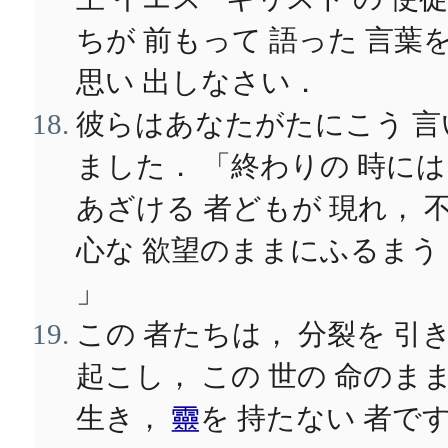
ちが 前もって 語った 言葉
思い 出しなさい．
彼らはあなたがたにこう 言
ました． 「終わりの 時に
あざける 者どもが 現れ， 
心な 欲望のままにふるまう
」
この 者たちは， 分裂を 引
起こし， この 世の 命のま
生き，
靈
を 持たない 者で