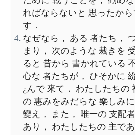
ために 戰うことを， 勸め
ればならないと 思ったから
す．
なぜなら， ある 者たち， 
まり， 次のような 裁きを 
ると 昔から 書かれている 
心な 者たちが， ひそかに 
¿んで 來て， わたしたちの 
の 惠みをみだらな 樂しみに
變え， また， 唯一の 支配
あり， わたしたちの 主で