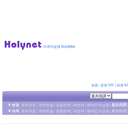
다국어성경 HolyBible
성경
|
성경 NIV
|
성경 K
변경
개역개정
|
개역한글
|
공동번역
|
새번역
|
현대인의성경
|
新共同譯
대역
개역개정
|
개역한글
|
공동번역
|
새번역
|
현대인의성경
|
新共同譯