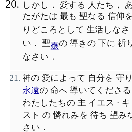
しかし， 愛する 人たち， 
たがたは 最も 聖なる 信仰
りどころとして 生活しなさ
い． 聖
の 導きの 下に 祈
靈
なさい．
神の 愛によって 自分を 守
永遠
の 命へ 導いてくださ
わたしたちの 主 イエス · 
スト の 憐れみを 待ち 望み
さい．