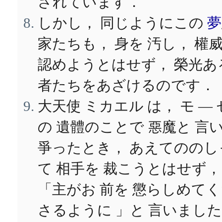
されています．
しかし， 同じようにこの
夢
家たちも， 身を 汚し， 權
認めようとはせず， 榮光あ
者たちをあざけるのです．
大天使 ミカエル は， モ ― 
の 遺體のことで 惡魔と 言
爭ったとき， あえてののし
て 相手を 裁こうとはせず，
「主がお 前を 懲らしめて
さるように 」と 言いまし