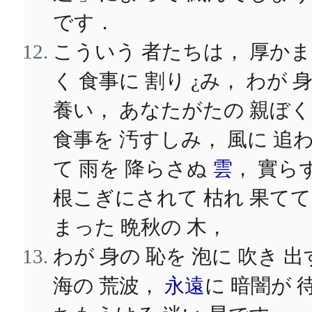
です．
こういう 者たちは， 厚か
く 食事に 割り ¿み， わが 
養い， あなたがたの 親ぼ
食事を 汚すしみ， 風に 追
て 雨を 降らさぬ
雲
， 實ら
根こぎにされて 枯れ 果て
まった 晩秋の 木，
わが 身の 恥を 泡に 吹き 出
海の 荒波，
永遠
に 暗闇が 