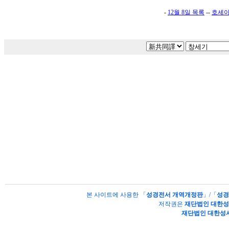
-
12월 8일 목록
--
호세
본 사이트에 사용한 「
성경전서 개역개정판
」/「
성경
저작권은
재단법인 대한
재단법인 대한성