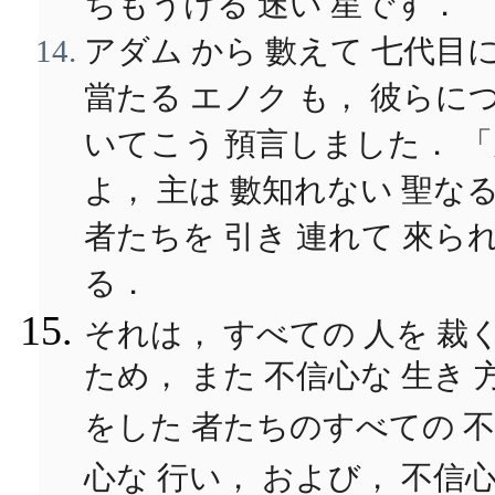
ちもうける 迷い 星です．
アダム から 數えて 七代目
當たる エノク も， 彼らに
いてこう 預言しました． 
よ， 主は 數知れない 聖な
者たちを 引き 連れて 來ら
る．
それは， すべての 人を 裁
ため， また 不信心な 生き 
をした 者たちのすべての 
心な 行い， および， 不信