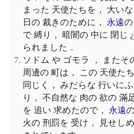
まった 天使たちを， 大い
日の 裁きのために，
永遠
の
で 縛り， 暗闇の 中に 閉じ 
られました．
ソドム や ゴモラ ， またそ
周邊の 町は， この 天使た
同じく， みだらな 行いに
り， 不自然な 肉の 欲の 滿
を 追い 求めたので，
永遠
火の 刑罰を 受け， 見せし