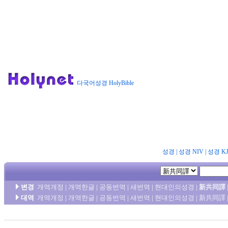
다국어성경 HolyBible
성경
|
성경 NIV
|
성경 K
변경
개역개정
|
개역한글
|
공동번역
|
새번역
|
현대인의성경
|
新共同譯
대역
개역개정
|
개역한글
|
공동번역
|
새번역
|
현대인의성경
|
新共同譯