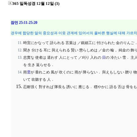
365 일독성경 12월 12일 (3)
잠언 25:11-25:20
경우에 합당한 말의 중요성과 이웃 관계에 있어서의 올바른 행실에 대해 가르치
時宜にかなって 語られる 言葉は ／銀細工に 付けられた 金のりんご
聞き 分ける 耳に 與えられる 賢い 懲らしめは ／金の 輪， 純金の 飾
忠實な 使者は 遣わす 人にとって ／刈り 入れの
日
の 冷たい 雪． 主
を 生き 返らせる．
雨
雲
が 垂れこめ 風が 吹くのに 雨が 降らない． 與えもしない 贈り 
いて 吹聽する 人．
忍耐强く 對すれば 隊長も 誘いに 應じる． 穩やかに 語る 舌は 骨をも