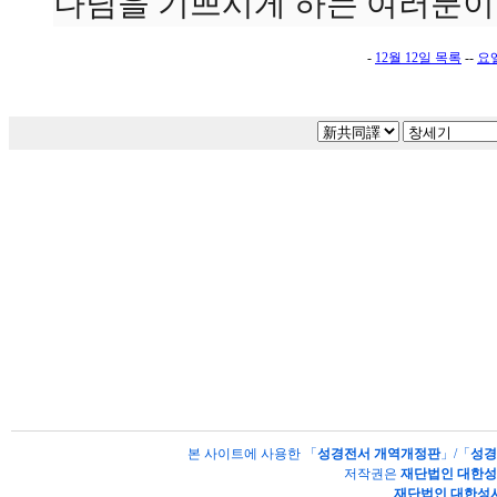
나님을 기쁘시게 하는 여러분이
-
12월 12일 목록
--
요
본 사이트에 사용한 「
성경전서 개역개정판
」/「
성경
저작권은
재단법인 대한
재단법인 대한성