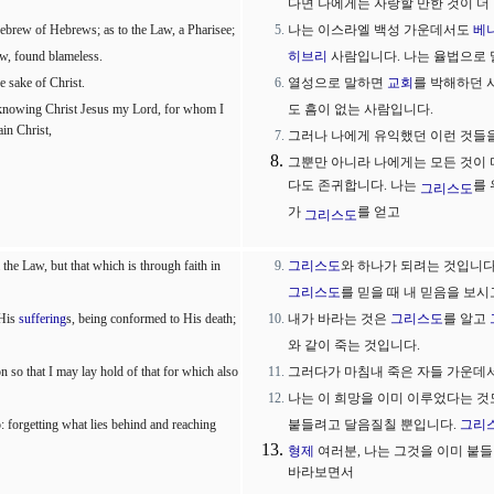
다면 나에게는 자랑할 만한 것이 더
 Hebrew of Hebrews; as to the Law, a Pharisee;
나는 이스라엘 백성 가운데서도
베
aw, found blameless.
히브리
사람입니다. 나는 율법으로
e sake of Christ.
열성으로 말하면
교회
를 박해하던 
of knowing Christ Jesus my Lord, for whom I
도 흠이 없는 사람입니다.
ain Christ,
그러나 나에게 유익했던 이런 것들
그뿐만 아니라 나에게는 모든 것이 
다도 존귀합니다. 나는
를
그리스도
가
를 얻고
그리스도
he Law, but that which is through faith in
그리스도
와 하나가 되려는 것입니다
그리스도
를 믿을 때 내 믿음을 보
 His
suffering
s, being conformed to His death;
내가 바라는 것은
그리스도
를 알고
와 같이 죽는 것입니다.
on so that I may lay hold of that for which also
그러다가 마침내 죽은 자들 가운데
나는 이 희망을 이미 이루었다는 것
o: forgetting what lies behind and reaching
붙들려고 달음질칠 뿐입니다.
그리
형제
여러분, 나는 그것을 이미 붙들
바라보면서