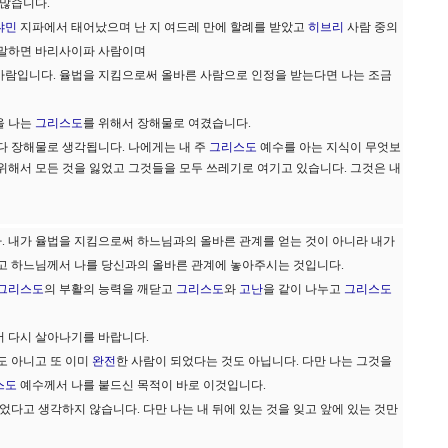
 많습니다.
냐민
지파에서 태어났으며 난 지 여드레 만에 할례를 받았고
히브리
사람 중의
 말하면 바리사이파 사람이며
사람입니다. 율법을 지킴으로써 올바른 사람으로 인정을 받는다면 나는 조금
을 나는
그리스도
를 위해서 장해물로 여겼습니다.
다 장해물로 생각됩니다. 나에게는 내 주
그리스도
예수를 아는 지식이 무엇보
 위해서 모든 것을 잃었고 그것들을 모두 쓰레기로 여기고 있습니다. 그것은 내
. 내가 율법을 지킴으로써 하느님과의 올바른 관계를 얻는 것이 아니라 내가
시고 하느님께서 나를 당신과의 올바른 관계에 놓아주시는 것입니다.
그리스도
의 부활의 능력을 깨닫고
그리스도
와
고난
을 같이 나누고
그리스도
서 다시 살아나기를 바랍니다.
도 아니고 또 이미
완전
한 사람이 되었다는 것도 아닙니다. 다만 나는 그것을
스도
예수께서 나를 붙드신 목적이 바로 이것입니다.
었다고 생각하지 않습니다. 다만 나는 내 뒤에 있는 것을 잊고 앞에 있는 것만