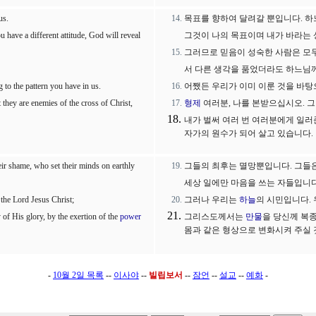
us.
목표를 향하여 달려갈 뿐입니다. 
ou have a different attitude, God will reveal
그것이 나의 목표이며 내가 바라는 
그러므로 믿음이 성숙한 사람은 모두
서 다른 생각을 품었더라도 하느님
to the pattern you have in us.
어쨌든 우리가 이미 이룬 것을 바탕
they are enemies of the cross of Christ,
형제
여러분, 나를 본받으십시오. 
내가 벌써 여러 번 여러분에게 일러
자가의 원수가 되어 살고 있습니다.
eir shame, who set their minds on earthly
그들의 최후는 멸망뿐입니다. 그들
세상 일에만 마음을 쓰는 자들입니다
 the Lord Jesus Christ;
그러나 우리는
하늘
의 시민입니다.
of His glory, by the exertion of the
power
그리스도께서는
만물
을 당신께 복
몸과 같은 형상으로 변화시켜 주실 
-
10월 2일 목록
--
이사야
--
빌립보서
--
잠언
--
설교
--
예화
-