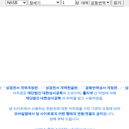
장 대역
한 「
성경전서 개역개정판
」/「
성경전서 개역한글판
」/「
공동번역성서 개정판
」/「
성
저작권은
재단법인 대한성서공회
의
소유이며,
홀리넷
간 약정에 의해
재단법인 대한성서공회
의 허락을 받고 사용하였음.
당 사이트에서 사용하는 컨텐츠에 대한 저작권을 가진 기관의 요청에 따라
모바일앱에서 당 사이트로의 어떤 형태의 연동/연결도 금지
합니다..
양해 부탁 드립니다.