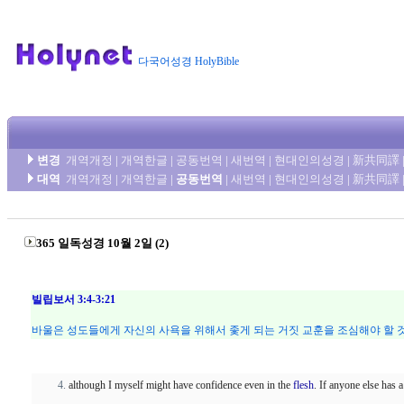
다국어성경 HolyBible
변경
개역개정
|
개역한글
|
공동번역
|
새번역
|
현대인의성경
|
新共同譯
대역
개역개정
|
개역한글
|
공동번역
|
새번역
|
현대인의성경
|
新共同譯
365 일독성경 10월 2일 (2)
빌립보서 3:4-3:21
바울은 성도들에게 자신의 사욕을 위해서 좇게 되는 거짓 교훈을 조심해야 할 
although I myself might have confidence even in the
flesh
. If anyone else has 