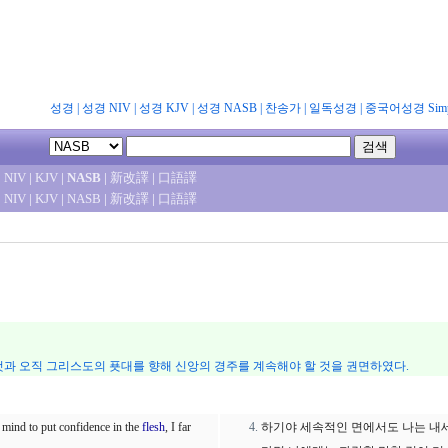
성경
|
성경 NIV
|
성경 KJV
|
성경 NASB
|
찬송가
|
일독성경
|
중국어성경 Simpl
|
NIV
|
KJV
|
NASB
|
新改譯
|
口語譯
|
NIV
|
KJV
|
NASB
|
新改譯
|
口語譯
것과 오직 그리스도의 푯대를 향해 신앙의 경주를 계속해야 할 것을 권면하였다.
a mind to put confidence in the
flesh
, I far
하기야 세속적인 면에서도 나는 내세