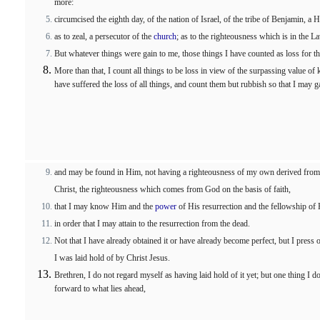
more:
circumcised the eighth day, of the nation of Israel, of the tribe of Benjamin, a
as to zeal, a persecutor of the
church
; as to the righteousness which is in the L
But whatever things were gain to me, those things I have counted as loss for th
More than that, I count all things to be loss in view of the surpassing value 
have suffered the loss of all things, and count them but rubbish so that I may g
and may be found in Him, not having a righteousness of my own derived from t
Christ, the righteousness which comes from God on the basis of faith,
that I may know Him and the
power
of His resurrection and the fellowship of
in order that I may attain to the resurrection from the dead.
Not that I have already obtained it or have already become perfect, but I press 
I was laid hold of by Christ Jesus.
Brethren, I do not regard myself as having laid hold of it yet; but one thing I d
forward to what lies ahead,