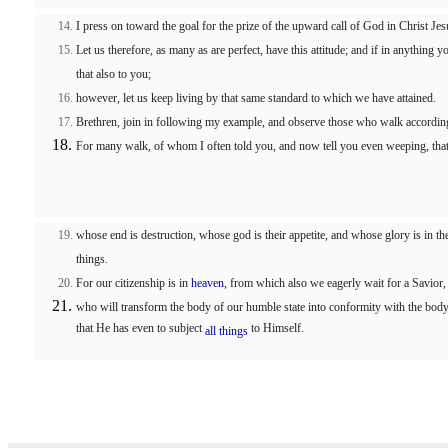
I press on toward the goal for the prize of the upward call of God in Christ Jes
Let us therefore, as many as are perfect, have this attitude; and if in anything y
that also to you;
however, let us keep living by that same standard to which we have attained.
Brethren, join in following my example, and observe those who walk according 
For many walk, of whom I often told you, and now tell you even weeping, that 
whose end is destruction, whose god is their appetite, and whose glory is in th
things.
For our citizenship is in
heaven
, from which also we eagerly wait for a Savior,
who will transform the body of our humble state into conformity with the body 
that He has even to subject
to Himself.
all things