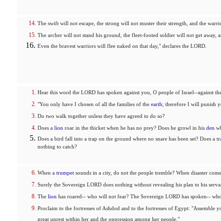
The swift will not escape, the strong will not muster their strength, and the warri
The archer will not stand his ground, the fleet-footed soldier will not get away, 
Even the bravest warriors will flee naked on that day," declares the LORD.
Hear this word the LORD has spoken against you, O people of Israel--against th
"You only have I chosen of all the families of the
earth
; therefore I will punish 
Do two walk together unless they have agreed to do so?
Does a
lion
roar in the thicket when he has no prey? Does he growl in his
den
wh
Does a bird fall into a trap on the ground where no snare has been set? Does a t
nothing to catch?
When a
trumpet
sounds in a city, do not the people tremble? When disaster comes
Surely the Sovereign LORD does nothing without revealing his plan to his servan
The
lion
has roared-- who will not fear? The Sovereign LORD has spoken-- wh
Proclaim to the fortresses of Ashdod and to the fortresses of Egypt: "Assemble y
great unrest within her and the oppression among her people."