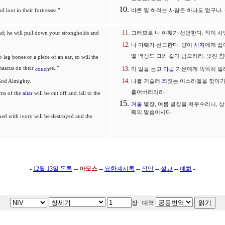
loot in their fortresses."
바른 일 하려는 사람은 하나도 없구나.
nd; he will pull down your strongholds and
그러므로 나 야훼가 선언한다. 적이 사
나 야훼가 선고한다. 양이
사자
에게 잡
엘 백성도 그와 같이 남으리라. 멋진 
 leg bones or a piece of an ear, so will the
amascus on their
es. "
couch
이 말을 듣고
야곱
가문에게 똑똑히 일러
 God Almighty.
나를 거슬러
죄
짓는 이스라엘을 찾아가
흩어버리리라.
rns of the
altar
will be cut off and fall to the
겨울
별장, 여름 별장을 쳐부수리니, 상
훼의 말씀이시다.
ed with ivory will be destroyed and the
-
12월 13일 목록
--
아모스
--
요한계시록
--
잠언
--
설교
--
예화
-
장 대역