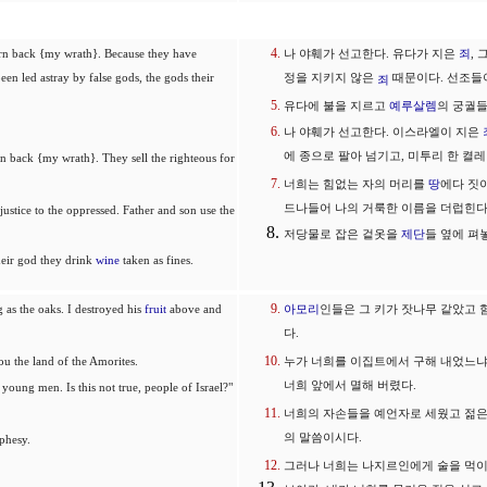
turn back {my wrath}. Because they have
나 야훼가 선고한다. 유다가 지은
죄
,
en led astray by false gods, the gods their
정을 지키지 않은
때문이다. 선조들
죄
유다에 불을 지르고
예루살렘
의 궁궐
나 야훼가 선고한다. 이스라엘이 지은
에 종으로 팔아 넘기고, 미투리 한 켤
turn back {my wrath}. They sell the righteous for
너희는 힘없는 자의 머리를
땅
에다 짓
드나들어 나의 거룩한 이름을 더럽힌다
ustice to the oppressed. Father and son use the
저당물로 잡은 겉옷을
제단
들 옆에 펴
heir god they drink
wine
taken as fines.
 as the oaks. I destroyed his
fruit
above and
아모리
인들은 그 키가 잣나무 같았고 
다.
ou the land of the Amorites.
누가 너희를 이집트에서 구해 내었느냐?
너희 앞에서 멸해 버렸다.
oung men. Is this not true, people of Israel?"
너희의 자손들을 예언자로 세웠고 젊은
의 말씀이시다.
phesy.
그러나 너희는 나지르인에게 술을 먹이