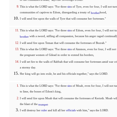
of the Philistines is dead," says the Sovereign LORD.
This is what the LORD says: "For three
sin
s of Tyre, even for four, I will not t
communities of captives to Edom, disregarding a treaty of
hood,
brother
I will send fire upon the walls of Tyre that will consume her fortresses."
This is what the LORD says: "For three
sin
s of Edom, even for four, I will not 
with a sword, stifling all compassion, because his anger raged continual
brother
I will send fire upon Teman that will consume the fortresses of Bozrah."
This is what the LORD says: "For three
sin
s of Ammon, even for four, I will no
the pregnant women of Gilead in order to extend his borders,
I will set fire to the walls of Rabbah that will consume her fortresses amid war c
a stormy day.
Her king will go into exile, he and his officials together," says the LORD.
This is what the LORD says: "For three
sin
s of Moab, even for four, I will not t
to lime, the bones of Edom's king,
I will send fire upon Moab that will consume the fortresses of Kerioth. Moab wi
the blast of the
.
trumpet
I will destroy her
ruler
and kill all her
officials
with him," says the LORD.