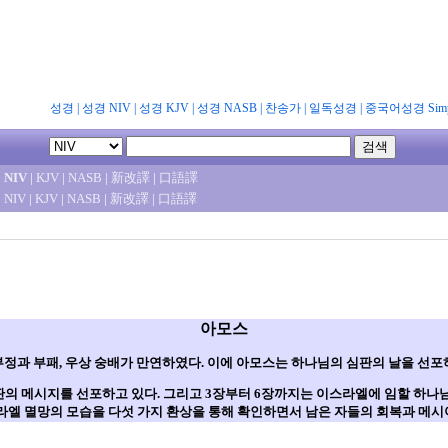
성경
|
성경 NIV
|
성경 KJV
|
성경 NASB
|
찬송가
|
일독성경
|
중국어성경 Simpl
|
NIV
|
KJV
|
NASB
|
新改譯
|
口語譯
|
NIV
|
KJV
|
NASB
|
新改譯
|
口語譯
아모스
과 부패, 우상 숭배가 만연하였다. 이에 아모스는 하나님의 심판의 날을 선포
판의 메시지를 선포하고 있다. 그리고 3장부터 6장까지는 이스라엘에 임할 하나님
라엘 멸망의 모습을 다섯 가지 환상을 통해 확인하면서 남은 자들의 회복과 메시