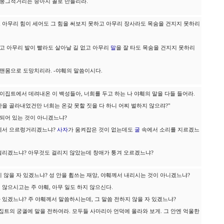
 뭉그적거리는 송아지 꼴로 만들리라.
 아무리 힘이 세어도 그 힘을 써보지 못하고 아무리 장사라도 목숨을 건지지 못하리
없고 아무리 발이 빨라도 살아날 길 없고 아무리
말
을 잘 타도 목숨을 건지지 못하리
 맨몸으로 도망치리라. -야훼의 말씀이시다.
 이집트에서 데려내온 이 백성들아, 너희를 두고 하는 나 야훼의 말을 다들 들어라.
을 골라내었건만 너희는 온갖 못할 짓을 다 하니 어찌 벌하지 않으랴?"
속되어 있는 것이 아니겠느냐?
속에서 으르렁거리겠느냐?
사자
가 움켜잡은 것이 없는데도
굴
속에서 소리를 지르겠느
걸리겠느냐? 아무것도 걸리지 않았는데 창애가 퉁겨 오르겠느냐?
 않을 자 있겠느냐? 성 안을 휩쓰는 재앙, 야훼께서 내리시는 것이 아니겠느냐?
않으시고는 주 야훼, 아무 일도 하지 않으신다.
 있겠느냐? 주 야훼께서 말씀하시는데, 그 말씀 전하지 않을 자 있겠느냐?
집트의 궁궐에 말을 전하여라. 모두들 사마리아 언덕에 올라와 보게. 그 안엔 억울한