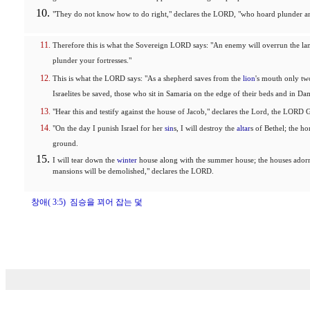
"They do not know how to do right," declares the LORD, "who hoard plunder and 
Therefore this is what the Sovereign LORD says: "An enemy will overrun the la
plunder your fortresses."
This is what the LORD says: "As a shepherd saves from the
lion
's mouth only two
Israelites be saved, those who sit in Samaria on the edge of their beds and in D
"Hear this and testify against the house of Jacob," declares the Lord, the LORD
"On the day I punish Israel for her
sin
s, I will destroy the
altar
s of Bethel; the ho
ground.
I will tear down the
winter
house along with the summer house; the houses adorn
mansions will be demolished," declares the LORD.
창애( 3:5) 짐승을 꾀어 잡는 덫