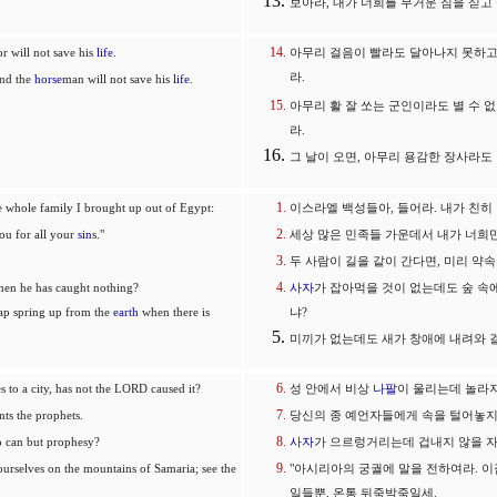
보아라, 내가 너희를 무거운 짐을 싣고
or will not save his
life
.
아무리 걸음이 빨라도 달아나지 못하고
라.
and the
horse
man will not save his
life
.
아무리 활 잘 쏘는 군인이라도 별 수 
라.
그 날이 오면, 아무리 용감한 장사라도
e whole family I brought up out of Egypt:
이스라엘 백성들아, 들어라. 내가 친히
you for all your
sin
s."
세상 많은 민족들 가운데서 내가 너희만
두 사람이 길을 같이 간다면, 미리 약
en he has caught nothing?
사자
가 잡아먹을 것이 없는데도 숲 
rap spring up from the
earth
when there is
냐?
미끼가 없는데도 새가 창애에 내려와 
 to a city, has not the LORD caused it?
성 안에서 비상
나팔
이 울리는데 놀라지
ts the prophets.
당신의 종 예언자들에게 속을 털어놓지 
o can but prophesy?
사자
가 으르렁거리는데 겁내지 않을 자
ourselves on the mountains of Samaria; see the
"아시리아의 궁궐에 말을 전하여라. 이
일들뿐, 온통 뒤죽박죽일세.