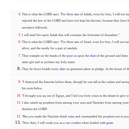
This is what the LORD says: "For three
sin
s of Judah, even for four, I will not 
rejected the law of the LORD and have not kept his decrees, because they have be
ancestors followed,
I will send fire upon Judah that will consume the fortresses of Jerusalem."
This is what the LORD says: "For three
sin
s of Israel, even for four, I will not 
silver, and the needy for a pair of sandals.
They trample on the heads of the
poor
as upon the
dust
of the ground and deny j
same girl and so profane my holy name.
They lie down beside every
altar
on garments taken in pledge. In the house of t
"I destroyed the Amorite before them, though he was tall as the cedars and strong
his roots below.
"I brought you up out of Egypt, and I led you forty years in the
desert
to give y
I also raised up prophets from among your sons and Nazirites from among your y
declares the LORD.
"But you made the Nazirites drink
wine
and commanded the prophets not to pro
"Now then, I will crush you as a cart crushes when loaded with
grain
.