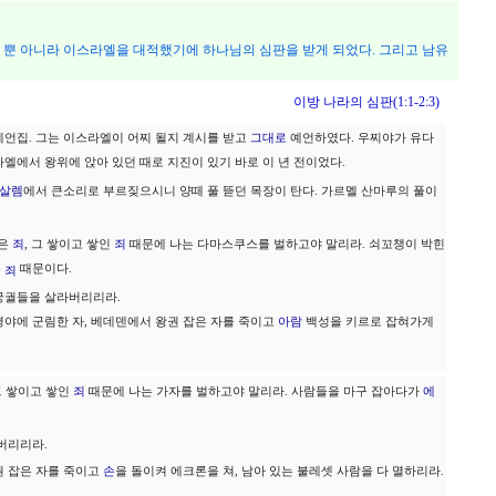
을 뿐 아니라 이스라엘을 대적했기에 하나님의 심판을 받게 되었다. 그리고 남유
이방 나라의 심판(1:1-2:3)
예언집. 그는 이스라엘이 어찌 될지 계시를 받고
그대로
예언하였다. 우찌야가 유다
라엘에서 왕위에 앉아 있던 때로 지진이 있기 바로 이 년 전이었다.
살렘
에서 큰소리로 부르짖으시니 양떼 풀 뜯던 목장이 탄다. 가르멜 산마루의 풀이
지은
죄
, 그 쌓이고 쌓인
죄
때문에 나는 다마스쿠스를 벌하고야 말리라. 쇠꼬챙이 박힌
순
때문이다.
죄
궁궐들을 살라버리리라.
평야에 군림한 자, 베데덴에서 왕권 잡은 자를 죽이고
아람
백성을 키르로 잡혀가게
 그 쌓이고 쌓인
죄
때문에 나는 가자를 벌하고야 말리라. 사람들을 마구 잡아다가
에
버리리라.
권 잡은 자를 죽이고
손
을 돌이켜 에크론을 쳐, 남아 있는 불레셋 사람을 다 멸하리라.