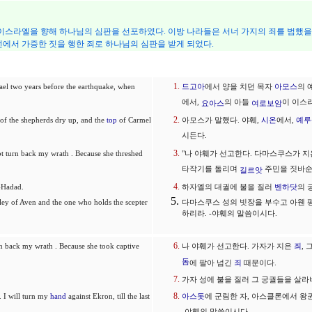
와 북이스라엘을 향해 하나님의 심판을 선포하였다. 이방 나라들은 서너 가지의 죄를 범했
에서 가증한 짓을 행한 죄로 하나님의 심판을 받게 되었다.
ael two years before the earthquake, when
드고아
에서 양을 치던 목자
아모스
의 
에서,
의 아들
이 이스
요아스
여로보암
of the shepherds dry up, and the
top
of Carmel
아모스가 말했다. 야훼,
시온
에서,
예루
시든다.
not turn back my wrath . Because she threshed
"나 야훼가 선고한다. 다마스쿠스가 
타작기를 돌리며
주민을 짓바
길르앗
n-Hadad.
하자엘의 대궐에 불을 질러
벤하닷
의 
lley of Aven and the one who holds the scepter
다마스쿠스 성의 빗장을 부수고 아웬 
하리라. -야훼의 말씀이시다.
urn back my wrath . Because she took captive
나 야훼가 선고한다. 가자가 지은
죄
,
돔
에 팔아 넘긴
죄
때문이다.
가자 성에 불을 질러 그 궁궐들을 살라
. I will turn my
hand
against Ekron, till the last
아스돗
에 군림한 자, 아스클론에서 왕