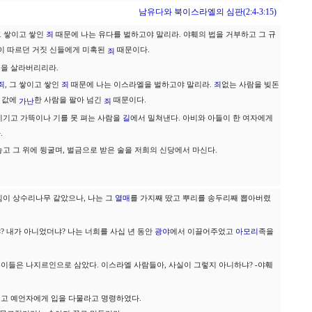
남유다와 북이스라엘의 심판(2:4-3:15)
 그 쌓이고 쌓인
죄
때문에 나는 유다를 벌하고야 말리라. 야훼의 법을 거부하고 그 규
이 따르던 거짓 신들에게 미혹된
때문이다.
죄
들을 살라버리리라.
죄
, 그 쌓이고 쌓인
죄
때문에 나는 이스라엘을 벌하고야 말리라.
죄
없는 사람을 빚돈
레 값에
한 사람을 팔아 넘긴
때문이다.
가난
죄
이기고 가뜩이나 기를 못 펴는 사람을
길
에서 밀쳐낸다. 아비와 아들이 한 여자에게
.
놓고 그 위에 뒹굴며, 벌금으로 받은 술을 저희의 신당에서 마신다.
힘이 상수리나무 같았으나, 나는 그
열매
를 가지째 땄고 뿌리를 송두리째 뽑아버렸
 내가 아니었더냐? 나는 너희를 사십 년 동안
광야
에서 이끌어주었고
아모리
족을
이들은 나지르인으로 삼았다. 이스라엘 사람들아, 사실이 그렇지 아니하냐? -야훼
고 예언자에게 입을 다물라고 명령하였다.