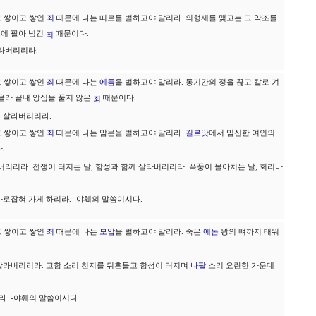
 그 쌓이고 쌓인
죄
때문에 나는 띠로를 벌하고야 말리라. 의형제를 맺고는 그 약조를
에 팔아 넘긴
때문이다.
돔
죄
살라버리리라.
 그 쌓이고 쌓인
죄
때문에 나는
에돔
을 벌하고야 말리라. 동기간의 정을 끊고 칼로 겨
올라 끝내 앙심을 풀지 않은
때문이다.
죄
 살라버리리라.
 그 쌓이고 쌓인
죄
때문에 나는 암몬을 벌하고야 말리라.
길르앗
에서 임신한 여인의
.
버리리라. 전쟁이 터지는 날, 함성과 함께 살라버리리라. 폭풍이 몰아치는 날, 회리바
로잡혀 가게 하리라. -야훼의 말씀이시다.
 그 쌓이고 쌓인
죄
때문에 나는
모압
을 벌하고야 말리라. 죽은
에돔
왕의 뼈까지 태워
살라버리리라. 고함 소리 천지를 뒤흔들고 함성이 터지며
나팔
소리 요란한 가운데
. -야훼의 말씀이시다.