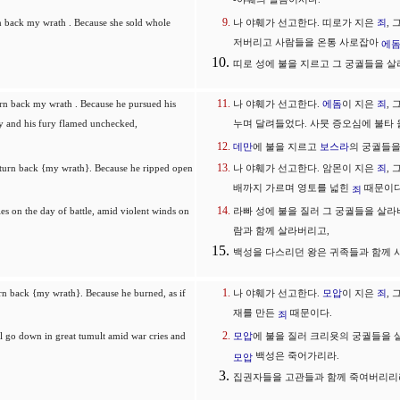
-야훼의 말씀이시다.
urn back my wrath . Because she sold whole
나 야훼가 선고한다. 띠로가 지은
죄
,
저버리고 사람들을 온통 사로잡아
에
띠로 성에 불을 지르고 그 궁궐들을 
turn back my wrath . Because he pursued his
나 야훼가 선고한다.
에돔
이 지은
죄
,
ly and his fury flamed unchecked,
누며 달려들었다. 사뭇 증오심에 불타 
데만
에 불을 지르고
보스라
의 궁궐들을
t turn back {my wrath}. Because he ripped open
나 야훼가 선고한다. 암몬이 지은
죄
,
배까지 가르며 영토를 넓힌
때문이다
죄
ries on the day of battle, amid violent winds on
라빠 성에 불을 질러 그 궁궐들을 살라
람과 함께 살라버리고,
백성을 다스리던 왕은 귀족들과 함께 사
urn back {my wrath}. Because he burned, as if
나 야훼가 선고한다.
모압
이 지은
죄
,
재를 만든
때문이다.
죄
ll go down in great tumult amid war cries and
모압
에 불을 질러 크리욧의 궁궐들을 
백성은 죽어가리라.
모압
집권자들을 고관들과 함께 죽여버리리라