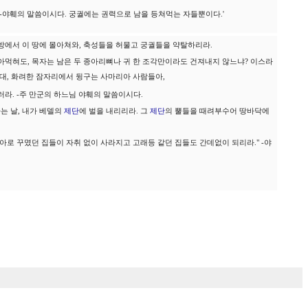
 -야훼의 말씀이시다. 궁궐에는 권력으로 남을 등쳐먹는 자들뿐이다.'
방에서 이 땅에 몰아쳐와, 축성들을 허물고 궁궐들을 약탈하리라.
아먹혀도, 목자는 남은 두 종아리뼈나 귀 한 조각만이라도 건져내지 않느냐? 이스라
침대, 화려한 잠자리에서 뒹구는 사마리아 사람들아,
라. -주 만군의 하느님 야훼의 말씀이시다.
는 날, 내가 베델의
제단
에 벌을 내리리라. 그
제단
의 뿔들을 때려부수어 땅바닥에
아로 꾸몄던 집들이 자취 없이 사라지고 고래등 같던 집들도 간데없이 되리라." -야