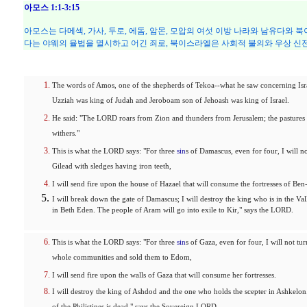
아모스 1:1-3:15
아모스는 다메섹, 가사, 두로, 에돔, 암몬, 모압의 여섯 이방 나라와 남유다
다는 야웨의 율법을 멸시하고 어긴 죄로, 북이스라엘은 사회적 불의와 우상 신전
The words of Amos, one of the shepherds of Tekoa--what he saw concerning Isr
Uzziah was king of Judah and Jeroboam son of Jehoash was king of Israel.
He said: "The LORD roars from Zion and thunders from Jerusalem; the pastures 
withers."
This is what the LORD says: "For three
sin
s of Damascus, even for four, I will 
Gilead with sledges having iron teeth,
I will send fire upon the house of Hazael that will consume the fortresses of Be
I will break down the gate of Damascus; I will destroy the king who is in the Va
in Beth Eden. The people of Aram will go into exile to Kir," says the LORD.
This is what the LORD says: "For three
sin
s of Gaza, even for four, I will not t
whole communities and sold them to Edom,
I will send fire upon the walls of Gaza that will consume her fortresses.
I will destroy the king of Ashdod and the one who holds the scepter in Ashkelon