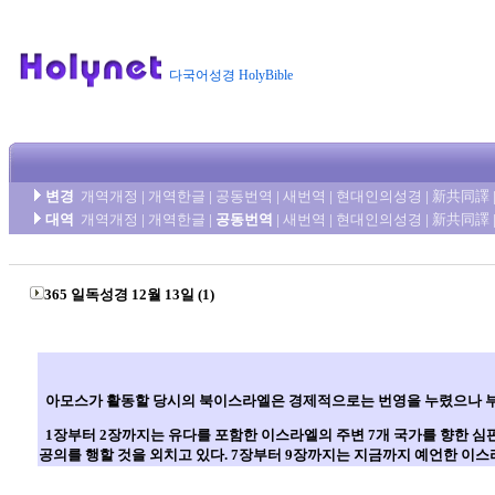
다국어성경 HolyBible
변경
개역개정
|
개역한글
|
공동번역
|
새번역
|
현대인의성경
|
新共同譯
대역
개역개정
|
개역한글
|
공동번역
|
새번역
|
현대인의성경
|
新共同譯
365 일독성경 12월 13일 (1)
아모스가 활동할 당시의 북이스라엘은 경제적으로는 번영을 누렸으나 부정
1장부터 2장까지는 유다를 포함한 이스라엘의 주변 7개 국가를 향한 심
공의를 행할 것을 외치고 있다. 7장부터 9장까지는 지금까지 예언한 이스