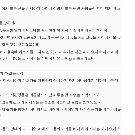
상의 모든 신을 쇠약하게 하리니 이방의 모든 해변 사람들이 각각 자기 처소
을 당하리라
앗수르
를 멸하며
니느웨
를 황폐하게 하여 사막 같이 메마르게 하리니
 것이며
당아
와
고슴도치
가 그 기둥 꼭대기에 깃들이고 그것들이 창에서 울 것
 지은 것이 벗겨졌음이라
며 마음속에 이르기를 오직 나만 있고 나 외에는 다른 이가 없다 하더니 어찌
릴 곳이 되었는고 지나가는 자마다 비웃으며
을 흔들리로다
손
읍이
화 있을진저
 받지 아니하며 여호와를 의뢰하지 아니하며 자기 하나님에게 가까이 나아가
요 그의 재판장들은 이튿날까지 남겨 두는 것이 없는
저녁
이리요
사람들이요 그의 제사장들은 성소를 더럽히고 율법을 범하였도다
우사 불의를 행하지 아니하시고 아침마다 빠짐없이 자기의
공의
를 비추시거늘
다
그들의 망대가 파괴되었고 내가 그들의 거리를 비게 하여 지나는 자가 없게 하