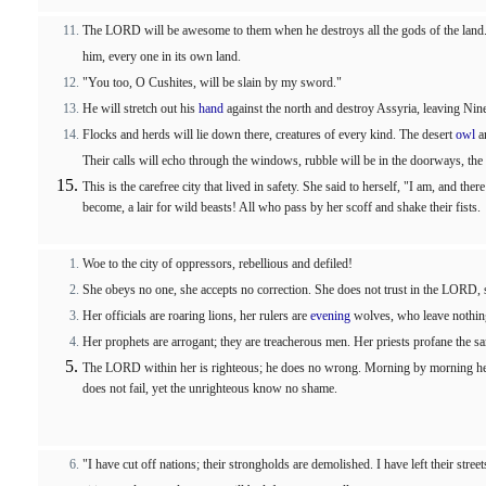
The LORD will be awesome to them when he destroys all the gods of the land.
him, every one in its own land.
"You too, O Cushites, will be slain by my sword."
He will stretch out his
hand
against the north and destroy Assyria, leaving Nine
Flocks and herds will lie down there, creatures of every kind. The desert
owl
a
Their calls will echo through the windows, rubble will be in the doorways, th
This is the carefree city that lived in safety. She said to herself, "I am, and th
become, a lair for wild beasts! All who pass by her scoff and shake their fists.
Woe to the city of oppressors, rebellious and defiled!
She obeys no one, she accepts no correction. She does not trust in the LORD, 
Her officials are roaring lions, her rulers are
evening
wolves, who leave nothing
Her prophets are arrogant; they are treacherous men. Her priests profane the sa
The LORD within her is righteous; he does no wrong. Morning by morning he
does not fail, yet the unrighteous know no shame.
"I have cut off nations; their strongholds are demolished. I have left their stre