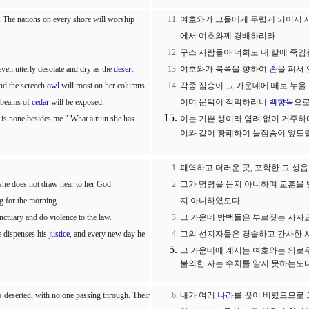
 The nations on every shore will worship
여호와가 그들에게 두렵게 되어서 세
에서 여호와께 경배하리라
구스 사람들아 너희도 내 칼에 죽임
veh utterly desolate and dry as the
desert
.
여호와가 북쪽을 향하여
손
을 펴서
nd the screech
owl
will roost on her columns.
각종 짐승이 그 가운데에 떼로 누울
e beams of
cedar
will be exposed.
이며 문턱이 적막하리니
백향목
으로
ere is none besides me." What a ruin she has
이는 기쁜 성이라 염려 없이 거주하
이와 같이 황폐하여 들짐승이 엎드
패역하고 더러운 곳, 포학한 그 성
she does not draw near to her God.
그가 명령을 듣지 아니하며 교훈을
 for the morning.
지 아니하였도다
nctuary and do violence to the law.
그 가운데 방백들은 부르짖는 사자
 dispenses his
justice
, and every new day he
그의 선지자들은 경솔하고 간사한 
그 가운데에 계시는 여호와는 의로
불의한 자는 수치를 알지 못하는도
ets deserted, with no one passing through. Their
내가 여러
나라
를 끊어 버렸으므로 