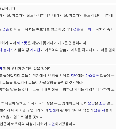
 모일지어다
기 전, 여호와의 진노가 너희에게 내리기 전, 여호와의 분노의 날이 너희에
든
겸손
한 자들아 너희는 여호와를 찾으며 공의와
겸손
을
구하라
너희가 혹시
리라
폐허가 되며
아스돗
은 대낮에 쫓겨나며 에그론은 뽑히리라
저
블레셋
사람의 땅
가나안
아 여호와의 말씀이 너희를 치나니 내가 너를 멸하
양
떼의 우리가 거기에 있을 것이며
로 돌아갈지라 그들이 거기에서 양 떼를 먹이고
저녁
에는
아스글론
집들에 누
가 그들을 보살피사 그들이 사로잡힘을 돌이킬 것임이라
롱하는 말을 들었나니 그들이 내 백성을 비방하고 자기들의 경계에 대하여 교
 하나님이 말하노라 내가 나의 삶을 두고 맹세하노니 장차
모압
은
소돔
같으
찔레가 나며 소금 구덩이가 되어
영원
히 황폐하리니 내 백성의
남은 자
들이
 그것을 기업으로 얻을 것이라
 만군의 여호와의 백성에 대하여
교만
하여졌음이라