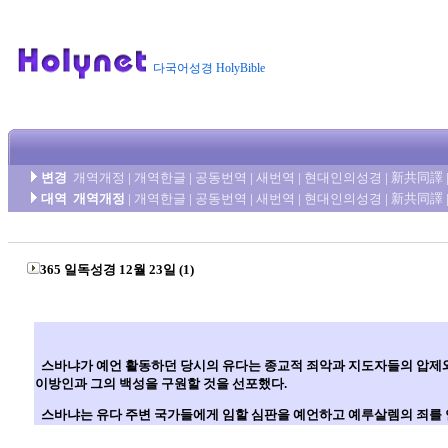
다국어성경 HolyBible
변경
개역개정
|
개역한글
|
공동번역
|
새번역
|
현대인의성경
|
新共同譯
대역
개역개정
|
개역한글
|
공동번역
|
새번역
|
현대인의성경
|
新共同譯
365 일독성경 12월 23일 (1)
스바냐가 예언 활동하던 당시의 유다는 종교적 죄악과 지도자들의 압제와 
이방인과 그의 백성을 구원할 것을 선포했다.
스바냐는 유다 주변 국가들에게 임할 심판을 예언하고 예루살렘의 죄를 언