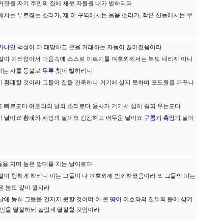
 거짓을 자기 주인의 집에 채운 자들을 내가 벌하리라
에서는 부르짖는 소리가, 제 이 구역에서는 울음 소리가, 작은 산들에서는 무
가나안
백성이 다 패망하고 은을 거래하는 자들이 끊어졌음이라
 같이 가라앉아서 마음속에 스스로 이르기를 여호와께서는 복도 내리지 아니
하는 자를 등불로
두루
찾아 벌하리니
이 황폐할 것이라 그들이 집을 건축하나 거기에 살지 못하며 포도원을 가꾸나
도 빠르도다 여호와의 날의 소리로다 용사가 거기서 심히 슬피 우는도다
의 날이요 황폐와 패망의 날이요 캄캄하고 어두운 날이요
구름
과
흑암
의 날이
들을 치며 높은 망대를 치는 날이로다
같이 행하게 하리니 이는 그들이 나 여호와께 범죄하였음이라 또 그들의
피
는
은 분토 같이 될지라
날에 능히 그들을 건지지 못할 것이며 이 온
땅
이 여호와의 질투의 불에 삼켜
민을 멸절하되 놀랍게 멸절할 것임이라