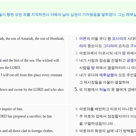
들이 행한 모든 죄를 지적하면서 야웨의 날의 심판이 가까웠음을 말하였다. 그는 예루살
ah, the son of Amariah, the son of Hezekiah,
아몬
의 아들 유다 왕
요시야
의 시
랴
의 증손이요
그다랴
의 손자요
구
여호와께서 이르시되 내가
땅
위에서
ir
and the fish of the sea. The wicked will
내가 사람과 짐승을 진멸하고
공중
ares the LORD.
사람을
땅
위에서 멸절하리라 나 여
 I will cut off from this place every remnant
내가 유다와
예루살렘
의 모든 주민
그 제사장들을 아울러 멸절하며
w down and swear by the LORD and who also
또 지붕에서
하늘
의 뭇 별에게 경
 inquire of him.
여호와를 배반하고 따르지 아니한 
RD has prepared a sacrifice; he has
주 여호와 앞에서 잠잠할지어다 이
을 구별하셨음이니라
 and all those clad in foreign clothes.
여호와의 희생의 날에 내가 방백들