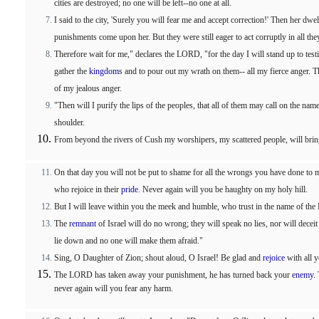
cities are destroyed; no one will be left--no one at all.
I said to the city, 'Surely you will fear me and accept correction!' Then her dwe
punishments come upon her. But they were still eager to act corruptly in all the
Therefore wait for me," declares the LORD, "for the day I will stand up to testi
gather the
kingdom
s and to pour out my wrath on them-- all my fierce anger. 
of my jealous anger.
"Then will I purify the lips of the peoples, that all of them may call on the n
shoulder.
From beyond the rivers of Cush my worshipers, my scattered people, will brin
On that day you will not be put to shame for all the wrongs you have done to m
who rejoice in their
pride
. Never again will you be haughty on my holy hill.
But I will leave within you the meek and humble, who trust in the name of th
The
remnant
of Israel will do no wrong; they will speak no lies, nor will decei
lie down and no one will make them afraid."
Sing, O Daughter of Zion; shout aloud, O Israel! Be glad and
rejoice
with all 
The LORD has taken away your punishment, he has turned back your
enemy
.
never again will you fear any harm.