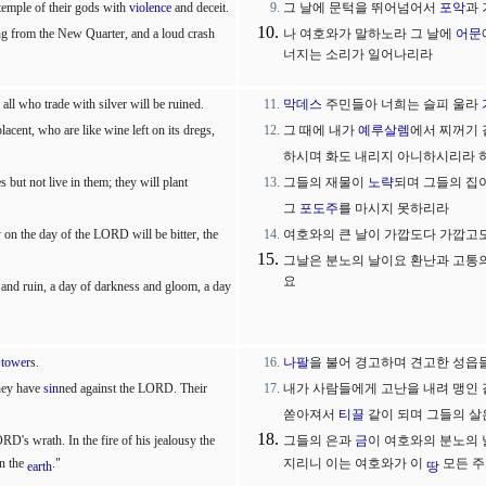
 temple of their gods with
violence
and deceit.
그 날에 문턱을 뛰어넘어서
포악
과
ng from the New Quarter, and a loud crash
나 여호와가 말하노라 그 날에
어문
너지는 소리가 일어나리라
 all who trade with silver will be ruined.
막데스
주민들아 너희는 슬피 울라
acent, who are like wine left on its dregs,
그 때에 내가
예루살렘
에서 찌꺼기
하시며 화도 내리지 아니하시리라 
 but not live in them; they will plant
그들의 재물이
노략
되며 그들의 집
그
포도주
를 마시지 못하리라
 on the day of the LORD will be bitter, the
여호와의 큰 날이 가깝도다 가깝고
그날은 분노의 날이요 환난과 고통
요
e and ruin, a day of darkness and gloom, a day
r
tower
s.
나팔
을 불어 경고하며 견고한 성읍
hey have
sin
ned against the LORD. Their
내가 사람들에게 고난을 내려 맹인 
쏟아져서
티끌
같이 되며 그들의 살
RD's wrath. In the fire of his jealousy the
그들의 은과
금
이 여호와의 분노의 
in the
."
지리니 이는 여호와가 이
모든 주
earth
땅