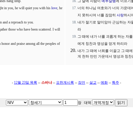
hands hang limp.
그 날에 사람이
예루살렘
에 이르기
ht in you, he will quiet you with his
love
, he
너의 하나님 여호와가 너의 가운데
지 못하시며 너를 잠잠히
사랑
하시며
n and a reproach to you.
내가 절기로 말미암아 근심하는 자
gather those who have been scattered. I will
라
그 때에 내가 너를 괴롭게 하는 자를
ou honor and praise among all the peoples of
에게 칭찬과 명성을 얻게 하리라
내가 그 때에 너희를 이끌고 그 때
게 천하 만민 가운데서 명성과 칭찬
-
12월 23일 목록
--
스바냐
--
요한계시록
--
잠언
--
설교
--
예화
--
특주
-
장 대역