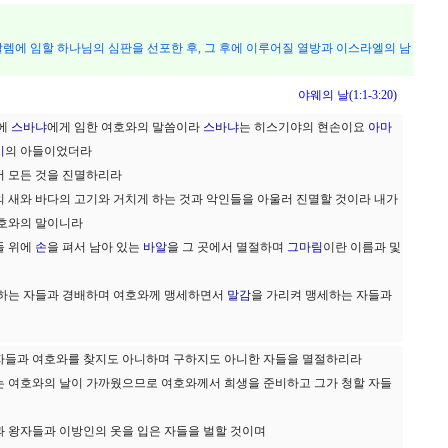
렘에 임할 하나님의 심판을 선포한 후, 그 후에 이루어질 열방과 이스라엘의 남
야웨의 날(1:1-3:20)
대에
스바냐
에게 임한 여호와의 말씀이라
스바냐
는 히스기야의 현손이요
아마
시
의 아들이었더라
 모든 것을 진멸하리라
의 새와 바다의 고기와 거치게 하는 것과 악인들을 아울러 진멸할 것이라 내가
호와의 말이니라
들 위에
손
을 펴서 남아 있는
바알
을 그 곳에서 멸절하며
그마림
이란 이름과 및
배하는 자들과 경배하며 여호와께 맹세하면서
말감
을 가리켜 맹세하는 자들과
자들과 여호와를 찾지도 아니하며 구하지도 아니한 자들을 멸절하리라
는 여호와의 날이 가까웠으므로 여호와께서 희생을 준비하고 그가 청할 자들
과 왕자들과 이방인의 옷을 입은 자들을 벌할 것이며