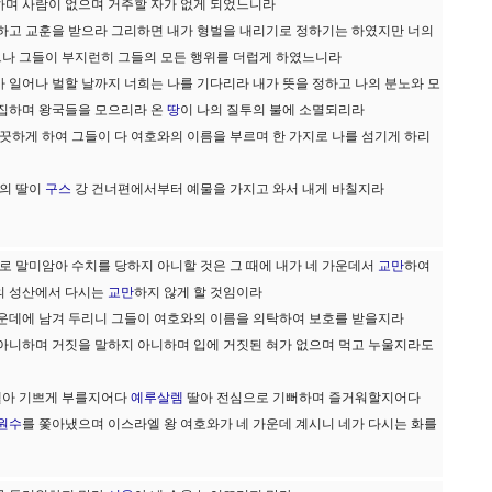
하며 사람이 없으며 거주할 자가 없게 되었느니라
외하고 교훈을 받으라 그리하면 내가 형벌을 내리기로 정하기는 하였지만 너의
나 그들이 부지런히 그들의 모든 행위를 더럽게 하였느니라
 일어나 벌할 날까지 너희는 나를 기다리라 내가 뜻을 정하고 나의 분노와 모
집하며 왕국들을 모으리라 온
땅
이 나의 질투의 불에 소멸되리라
깨끗하게 하여 그들이 다 여호와의 이름을 부르며 한 가지로 나를 섬기게 하리
자의 딸이
구스
강 건너편에서부터 예물을 가지고 와서 내게 바칠지라
위로 말미암아 수치를 당하지 아니할 것은 그 때에 내가 네 가운데서
교만
하여
의 성산에서 다시는
교만
하지 않게 할 것임이라
가운데에 남겨 두리니 그들이 여호와의 이름을 의탁하여 보호를 받을지라
 아니하며 거짓을 말하지 아니하며 입에 거짓된 혀가 없으며 먹고 누울지라도
엘아 기쁘게 부를지어다
예루살렘
딸아 전심으로 기뻐하며 즐거워할지어다
원수
를 쫓아냈으며 이스라엘 왕 여호와가 네 가운데 계시니 네가 다시는 화를