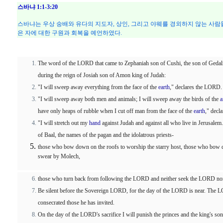
스바냐 1:1-3:20
스바냐는 우상 숭배와 유다의 지도자, 상인, 그리고 야웨를 경외하지 않는 사람
은 자에 대한 구원과 회복을 예언하였다.
The word of the LORD that came to Zephaniah son of Cushi, the son of Gedali
during the reign of Josiah son of Amon king of Judah:
"I will sweep away everything from the face of the
earth
," declares the LORD.
"I will sweep away both men and animals; I will sweep away the birds of the
a
have only heaps of rubble when I cut off man from the face of the
earth
," decl
"I will stretch out my
hand
against Judah and against all who live in Jerusalem.
of Baal, the names of the pagan and the idolatrous priests-
those who bow down on the roofs to worship the starry host, those who bo
swear by Molech,
those who turn back from following the LORD and neither seek the LORD nor
Be silent before the Sovereign LORD, for the day of the LORD is near. The LO
consecrated those he has invited.
On the day of the LORD's sacrifice I will punish the princes and the king's sons