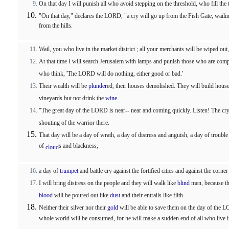
On that day I will punish all who avoid stepping on the threshold, who fill the
"On that day," declares the LORD, "a cry will go up from the Fish Gate, waili
from the hills.
Wail, you who live in the market district ; all your merchants will be wiped out,
At that time I will search Jerusalem with lamps and punish those who are compl
who think, 'The LORD will do nothing, either good or bad.'
Their wealth will be
plunder
ed, their houses demolished. They will build houses
vineyards but not drink the
wine
.
"The great day of the LORD is near-- near and coming quickly. Listen! The cry
shouting of the warrior there.
That day will be a day of wrath, a day of distress and anguish, a day of troubl
of
s and blackness,
cloud
a day of
trumpet
and battle cry against the fortified cities and against the corne
I will bring distress on the people and they will walk like
blind
men, because t
blood
will be poured out like
dust
and their entrails like filth.
Neither their silver nor their
gold
will be able to save them on the day of the LO
whole world will be consumed, for he will make a sudden end of all who live 