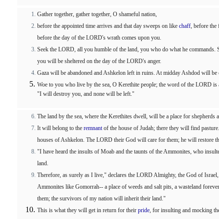
Gather together, gather together, O shameful nation,
before the appointed time arrives and that day sweeps on like
chaff
, before th
before the day of the LORD's wrath comes upon you.
Seek the LORD, all you humble of the land, you who do what he commands. 
you will be sheltered on the day of the LORD's anger.
Gaza will be abandoned and Ashkelon left in ruins. At midday Ashdod will be
Woe to you who live by the sea, O Kerethite people; the word of the LORD is a
"I will destroy you, and none will be left."
The land by the sea, where the Kerethites dwell, will be a place for shepherds
It will belong to the
remnant
of the house of Judah; there they will find pasture
houses of Ashkelon. The LORD their God will care for them; he will restore th
"I have heard the insults of Moab and the taunts of the Ammonites, who insult
land.
Therefore, as surely as I live," declares the LORD Almighty, the God of Israe
Ammonites like Gomorrah-- a place of weeds and salt pits, a wasteland foreve
them; the survivors of my nation will inherit their land."
This is what they will get in return for their
pride
, for insulting and mocking 