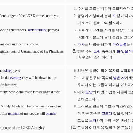
수치를 모르는 백성아 모일지어다
e fierce anger of the LORD comes upon you,
명령이 시행되어 날이
겨
같이 지나가
게 이르기 전에 그리할지어다
Seek righteousness,
seek
humility
; perhaps
여호와의 규례를 지키는 세상의 모
여호와의 분노의 날에 숨김을 얻으
 emptied and Ekron uprooted.
가사
는 버림을 당하며
아스글론
은 
gainst you, O Canaan, land of the Philistines.
해변 주민
그렛
족속에게
화 있을진
여 주민이 없게 하리라
 and
sheep
pens.
해변은 풀밭이 되어 목자의 움막과
. In the
evening
they will lie down in the
그 지경은 유다 족속의
남은 자
에게
eir fortunes.
우리니 이는 그들의 하나님 여호와
ed my people and made threats against their
내가
모압
의 비방과 암몬 자손이 조
만하였느니라
l, "surely Moab will become like Sodom, the
그러므로 만군의 여호와 이스라엘의
r. The
remnant
of my people will
plunder
며 암몬 자손은
고모라
같을 것이라 
그들을
노략
하며 나의 남은 백성이
the people of the LORD Almighty.
그들이 이런 일을 당할 것은 그들이