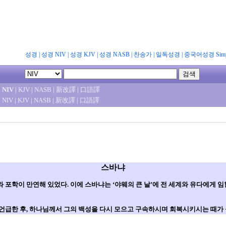
성경
|
성경 NIV
|
성경 KJV
|
성경 NASB
|
찬송가
|
일독성경
|
중국어성경 Simpl
|
NIV
|
KJV
|
NASB
|
新改譯
|
口語譯
|
NIV
|
KJV
|
NASB
|
新改譯
|
口語譯
스바냐
포학이 만연해 있었다. 이에 스바냐는 ‘야웨의 큰 날’에 전 세계와 유다에게 
급한 후, 하나님께서 그의 백성을 다시 모으고 구속하시며 회복시키시는 때가 