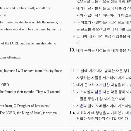
였으므로 그들의 모든 성읍이 황폐
lling would not be cut off, nor all my
내가 이르기를 너는 오직 나를 경
y did.
거처가 끊어지지 아니하리라 하였으
fy. I have decided to assemble the nations, to
나 여호와가 말하노라 그러므로 내가
The whole world will be consumed by the fire
든 진노를 쏟으려고 여러
나라
를 소
그 때에 내가 여러 백성의 입술을 
ame of the LORD and serve him shoulder to
니
내게 구하는 백성들 곧 내가 흩은 
g me offerings.
e, because I will remove from this city those
그 날에 네가 내게 범죄한 모든 행
자랑하는 자들을 제거하여 네가 나
e LORD.
내가 곤고하고
가난
한 백성을 네 
t be found in their mouths. They will eat and
이스라엘의
남은 자
는 악을 행하지
그들을 두렵게 할 자가 없으리라
your heart, O Daughter of Jerusalem!
시온
의 딸아
노래
할지어다 이스라
 The LORD, the King of Israel, is with you;
여호와가 네 형벌을 제거하였고 네
당할까 두려워하지 아니할 것이라