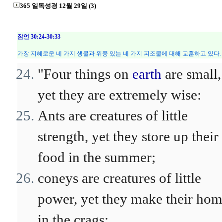
365 일독성경 12월 29일 (3)
잠언 30:24-30:33
가장 지혜로운 네 가지 생물과 위풍 있는 네 가지 피조물에 대해 교훈하고 있다.
"Four things on
earth
are small,
yet they are extremely wise:
Ants are creatures of little
strength, yet they store up their
food in the summer;
coneys are creatures of little
power, yet they make their ho
in the crags;