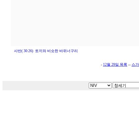
사반( 30:26) 토끼와 비슷한 바위너구리
-
12월 29일 목록
--
스가