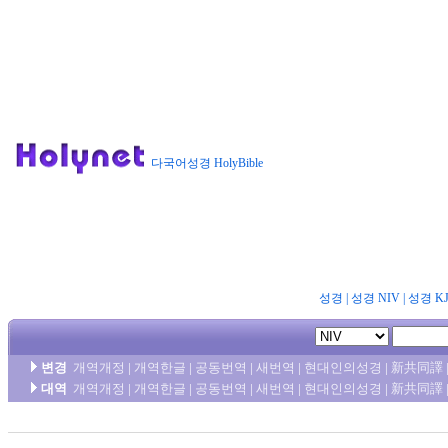
다국어성경 HolyBible
성경
|
성경 NIV
|
성경 K
변경
개역개정
|
개역한글
|
공동번역
|
새번역
|
현대인의성경
|
新共同譯
대역
개역개정
|
개역한글
|
공동번역
|
새번역
|
현대인의성경
|
新共同譯