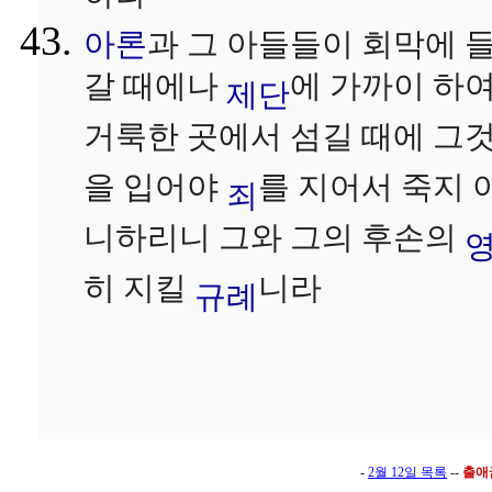
아론
과 그 아들들이 회막에 
갈 때에나
에 가까이 하
제단
거룩한 곳에서 섬길 때에 그
을 입어야
를 지어서 죽지 
죄
니하리니 그와 그의 후손의
히 지킬
니라
규례
-
2월 12일 목록
--
출애