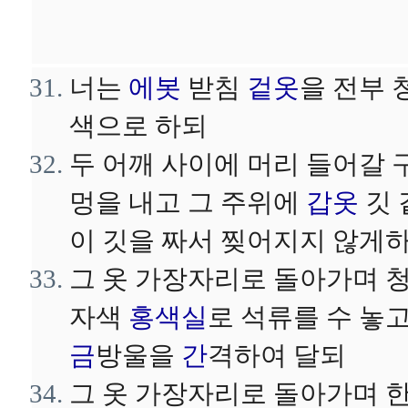
너는
에봇
받침
겉옷
을 전부 
색으로 하되
두 어깨 사이에 머리 들어갈 
멍을 내고 그 주위에
갑옷
깃 
이 깃을 짜서 찢어지지 않게
그 옷 가장자리로 돌아가며 
자색
홍색실
로 석류를 수 놓
금
방울을
간
격하여 달되
그 옷 가장자리로 돌아가며 