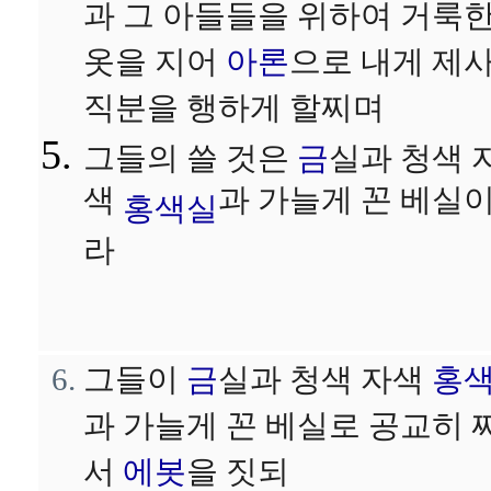
과 그 아들들을 위하여 거룩
옷을 지어
아론
으로 내게 제
직분을 행하게 할찌며
그들의 쓸 것은
금
실과 청색 
색
과 가늘게 꼰 베실
홍색실
라
그들이
금
실과 청색 자색
홍
과 가늘게 꼰 베실로 공교히 
서
에봇
을 짓되