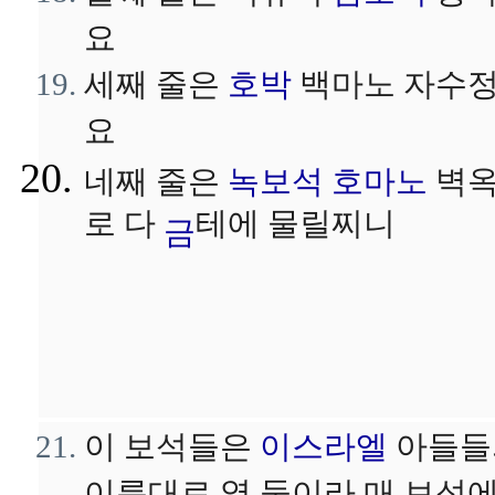
요
세째 줄은
호박
백마노 자수
요
네째 줄은
녹보석
호마노
벽
로 다
테에 물릴찌니
금
이 보석들은
이스라엘
아들들
이름대로 열 둘이라 매 보석