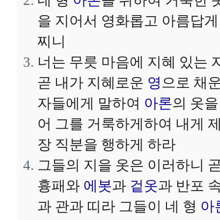
네 형
아론
을 위하여 거룩한 
을 지어서 영화롭고 아름답게
찌니
너는 무릇 마음에 지혜 있는 
곧 내가 지혜로운
영
으로 채
자들에게 말하여
아론
의 옷을
어 그를 거룩하게하여 내게 
장 직분을 행하게 하라
그들의 지을 옷은 이러하니 
흉패와
에봇
과
겉옷
과 반포 
과 관과 띠라 그들이 네 형
아