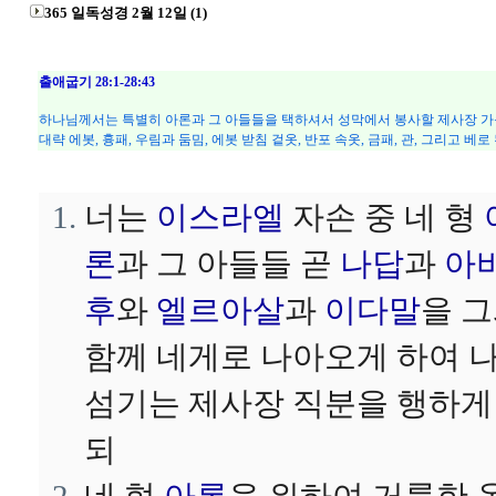
365 일독성경 2월 12일 (1)
출애굽기 28:1-28:43
하나님께서는 특별히 아론과 그 아들들을 택하셔서 성막에서 봉사할 제사장 가문
대략 에봇, 흉패, 우림과 둠밈, 에봇 받침 겉옷, 반포 속옷, 금패, 관, 그리고 베
너는
이스라엘
자손 중 네 형
론
과 그 아들들 곧
나답
과
아
후
와
엘르아살
과
이다말
을 
함께 네게로 나아오게 하여 
섬기는 제사장 직분을 행하게
되