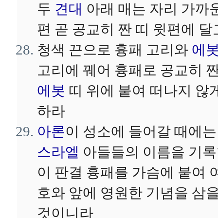
두
견대
아래 매는 자리 가까
편 곧 공교히 짠 띠 윗편에 달
청색 끈으로 흉패 고리와
에
고리에 꿰어 흉패로 공교히 
에봇
띠 위에 붙여 떠나지 않
하라
아론
이 성소에 들어갈 때에
스라엘
아들들의 이름을 기
이 판결 흉패를 가슴에 붙여 
호와 앞에 영원한 기념을 삼
것이니라