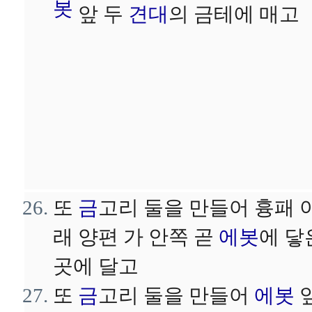
봇
앞 두
견대
의 금테에 매고
또
금
고리 둘을 만들어 흉패 
래 양편 가 안쪽 곧
에봇
에 닿
곳에 달고
또
금
고리 둘을 만들어
에봇