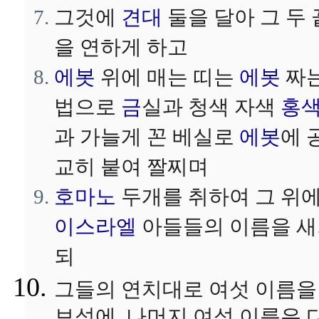
그것에
견대
둘을 달아 그 두 
을 연하게 하고
에봇
위에 매는 띠는
에봇
짜
법으로
금
실과 청색 자색
홍
과 가늘게 꼰 베실로
에봇
에 
교히 붙여 짤찌며
호마노
두개를 취하여 그 위
이스라엘
아들들의 이름을 
되
그들의 연치대로 여섯 이름을