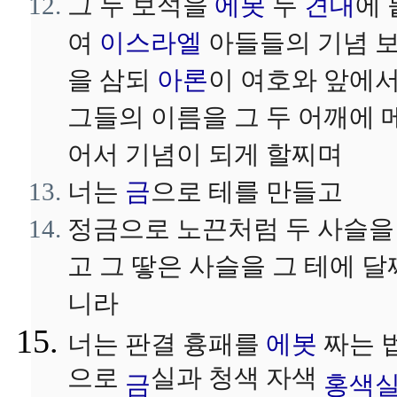
그 두 보석을
에봇
두
견대
에 
여
이스라엘
아들들의 기념 
을 삼되
아론
이 여호와 앞에
그들의 이름을 그 두 어깨에 
어서 기념이 되게 할찌며
너는
금
으로 테를 만들고
정금으로 노끈처럼 두 사슬을
고 그 땋은 사슬을 그 테에 달
니라
너는 판결 흉패를
에봇
짜는 
으로
실과 청색 자색
금
홍색