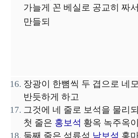
가늘게 꼰 베실로 공교히 짜
만들되
장광이 한뼘씩 두 겹으로 네
반듯하게 하고
그것에 네 줄로 보석을 물리
첫 줄은
홍보석
황옥 녹주옥
둘째 줄은 석류석
남보석
홍