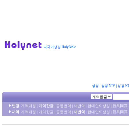
다국어성경 HolyBible
성경
|
성경 NIV
|
성경 K
변경
개역개정
|
개역한글
|
공동번역
|
새번역
|
현대인의성경
|
新共同譯
대역
개역개정
|
개역한글
|
공동번역
|
새번역
|
현대인의성경
|
新共同譯