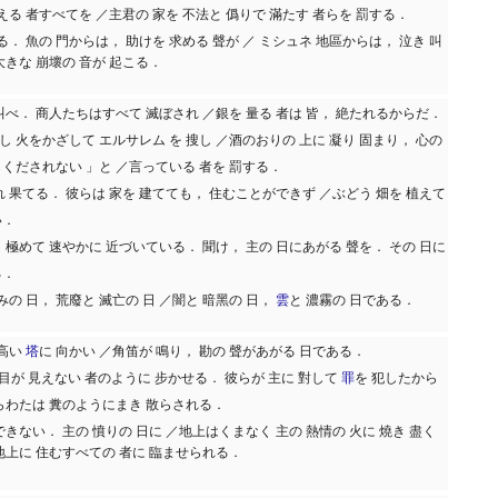
越える 者すべてを ／主君の 家を 不法と 僞りで 滿たす 者らを 罰する．
る． 魚の 門からは， 助けを 求める 聲が ／ ミシュネ 地區からは， 泣き 叫
大きな 崩壞の 音が 起こる．
叫べ． 商人たちはすべて 滅ぼされ ／銀を 量る 者は 皆， 絶たれるからだ．
 火をかざして エルサレム を 搜し ／酒のおりの 上に 凝り 固まり， 心の
もくだされない 」と ／言っている 者を 罰する．
れ 果てる． 彼らは 家を 建てても， 住むことができず ／ぶどう 畑を 植えて
い．
 極めて 速やかに 近づいている． 聞け， 主の 日にあがる 聲を． その 日に
る．
みの 日， 荒廢と 滅亡の 日 ／闇と 暗黑の 日，
雲
と 濃霧の 日である．
 高い
塔
に 向かい ／角笛が 鳴り， 勘の 聲があがる 日である．
／目が 見えない 者のように 步かせる． 彼らが 主に 對して
罪
を 犯したから
はらわたは 糞のようにまき 散らされる．
できない． 主の 憤りの 日に ／地上はくまなく 主の 熱情の 火に 燒き 盡く
地上に 住むすべての 者に 臨ませられる．