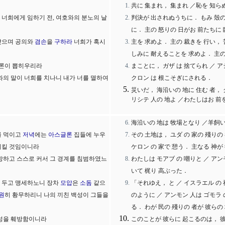
共に 集まれ， 集まれ ／恥を 知ら
 너희에게 임하기 전, 여호와의 분노의 날
判決が 出されぬうちに． もみ 殼の
に． 主の 怒りの 日がお 前たちに
찾으며 공의와
겸손
을
구하라
너희가 혹시
主を 求めよ． 主の 裁きを 行い，
しみに 耐えることを 求めよ． 主
그론이 뽑히우리라
まことに， ガザ は 捨てられ ／ ア
와의 말이 너희를 치나니 내가 너를 멸하여
クロン は 根こそぎにされる．
災いだ， 海沿いの 地に 住む 者，
リシテ 人の 地よ ／わたしはお 前
海沿いの 地は 牧場となり ／羊飼い
를 먹이고
저녁
에는
아스글론
집들에 누우
その 土地は， ユダ の 家の 殘り
이킬 것임이니라
ケロン の 家で 憩う． 主なる 神
방하고 스스로 커서 그 경계를 침범하였느
わたしは モアブ の 嘲りと ／ ア
いて 梶り 高ぶった．
 두고 맹세하노니 장차
모압
은
소돔
같으
「それゆえ， と ／ イスラエル の
원
히 황무하리니 나의 끼친 백성이 그들을
のように ／ アンモン 人は ゴモラ
る． わが 民の 殘りの 者が 彼らの
백성을 훼방함이니라
このことが 彼らに 起こるのは， 