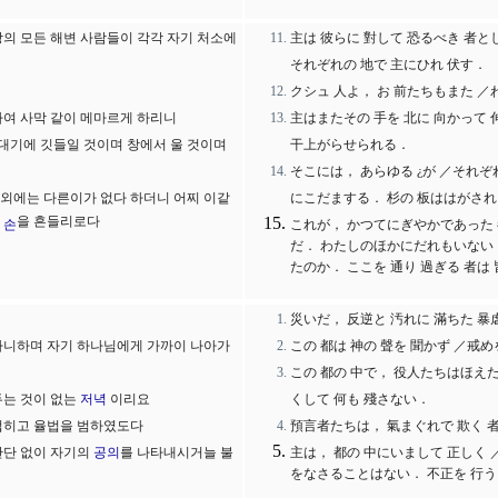
의 모든 해변 사람들이 각각 자기 처소에
主は 彼らに 對して 恐るべき 者と
それぞれの 地で 主にひれ 伏す．
クシュ 人よ， お 前たちもまた ／
하여 사막 같이 메마르게 하리니
主はまたその 手を 北に 向かって 
꼭대기에 깃들일 것이며 창에서 울 것이며
干上がらせられる．
そこには， あらゆる ¿が ／それぞ
 외에는 다른이가 없다 하더니 어찌 이같
にこだまする． 杉の 板ははがされ
여
을 흔들리로다
손
これが， かつてにぎやかであった 
だ． わたしのほかにだれもいない 」
たのか． ここを 通り 過ぎる 者は
災いだ， 反逆と 汚れに 滿ちた 暴
아니하며 자기 하나님에게 가까이 나아가
この 都は 神の 聲を 聞かず ／戒
この 都の 中で， 役人たちはほえた
두는 것이 없는
저녁
이리요
くして 何も 殘さない．
럽히고 율법을 범하였도다
預言者たちは， 氣まぐれで 欺く 
간단 없이 자기의
공의
를 나타내시거늘 불
主は， 都の 中にいまして 正しく 
をなさることはない． 不正を 行う