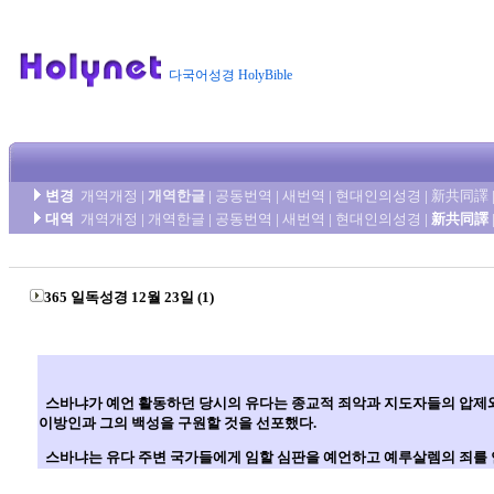
다국어성경 HolyBible
변경
개역개정
|
개역한글
|
공동번역
|
새번역
|
현대인의성경
|
新共同譯
대역
개역개정
|
개역한글
|
공동번역
|
새번역
|
현대인의성경
|
新共同譯
365 일독성경 12월 23일 (1)
스바냐가 예언 활동하던 당시의 유다는 종교적 죄악과 지도자들의 압제와 
이방인과 그의 백성을 구원할 것을 선포했다.
스바냐는 유다 주변 국가들에게 임할 심판을 예언하고 예루살렘의 죄를 언