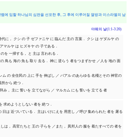
렘에 임할 하나님의 심판을 선포한 후, 그 후에 이루어질 열방과 이스라엘의 남
야웨의 날(1:1-3:20)
 時代に， クシ の 子 ゼファニヤ に 臨んだ 主の 言葉． クシ は ゲダルヤ の
 アマルヤ は ヒズキヤ の 子である．
のを 一掃する， と 主は 言われる．
空の 鳥も 海の 魚も 取り 去る． 神に 逆らう 者をつまずかせ ／人を 地の 面
レム の 全住民の 上に 手を 伸ばし ／ バアル のあらゆる 名殘とその 神官の
場所から 絶つ．
 拜み， 主に 誓いを 立てながら ／ マルカム にも 誓いを 立てる 者
主を 求めようとしない 者を 絶つ．
の 日は 近づいている． 主はいけにえを 用意し ／呼び 集められた 者を 屠る
しは， 高官たちと 王の 子らを ／また， 異邦人の 服を 着たすべての 者を