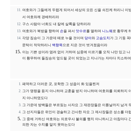
여호와가 그들에게 두렵게 되어서 세상의 모든 신을 쇠진케 하리니 이방
서 여호와께 경배하리라
구스 사람아 너희도 내 칼에 살륙을 당하리라
여호와가 북방을 향하여
손
을 펴서
앗수르
를 멸하며
니느웨
로 황무케 
각양 짐승이 그 가운데 떼로 누울 것이며
당아
와
고슴도치
가 그 기둥 
문턱이 적막하리니
백향목
으로 지은 것이 벗겨졌음이라
이는 기쁜 성이라 염려 없이 거하며 심중에 이르기를 오직 나만 있고 나
이 황무하여 들짐승의 엎드릴 곳이 되었는고 지나가는 자마다 치소하
패역하고 더러운 곳, 포학한 그 성읍이 화 있을찐저
그가 명령을 듣지 아니하며 교훈을 받지 아니하며 여호와를 의뢰하지 
지 아니하였도다
그 가운데 방백들은 부르짖는 사자요 그 재판장들은 이튿날까지 남겨 
그 선지자들은 위인이 경솔하고 간사한 자요 그 제사장들은 성소를 더
그 중에 거하신 여호와는 의로우사 불의를 행치 아니하시고 아침마다 
의한 자는 수치를 알지 못하는도다