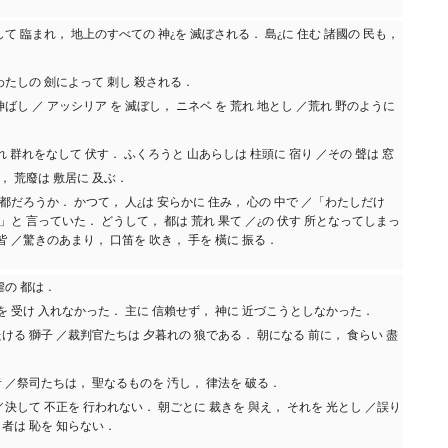
して 臨まれ， 地上のすべての 神¿を 滅ぼされる． 島¿に 住む 諸國の 民も，
わたしの 劍によって 刺し 殺される．
伸ばし ／ アッシリア を 滅ぼし， ニネベ を 荒れ 地とし ／荒れ 野のように
れ 群れをなして 伏す． ふくろうと 山あらしは 柱頭に 宿り ／その 聲は 窓
， 荒廢は 敷居に 及ぶ．
都だろうか． かつて， 人¿は 安らかに 住み， 心の 中で ／「わたしだけ
と 言っていた． どうして， 都は 荒れ 果て ／¿の 伏す 所となってしまっ
 皆 ／驚きのあまり， 口笛を 吹き， 手を 橫に 振る．
虐の 都は．
めを 受け 入れなかった． 主に 信賴せず， 神に 近づこうとしなかった．
ける 獅子 ／裁判官たちは 夕暮れの 狼である． 朝になる 前に， 食らい 盡
者 ／祭司たちは， 聖なるものを 汚し， 律法を 破る．
／決して 不正を 行われない． 朝ごとに 裁きを 與え， それを 光とし ／誤り
 者は 恥を 知らない．