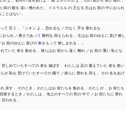
エル よ， 歡呼の 聲をあげよ． 娘 エルサレム よ， 心の 底から 喜び 躍れ．
お 前の 敵を 追い 拂われた． イスラエル の 王なる 主はお 前の 中におられ
れることはない．
かって 言う． 「シオン よ， 恐れるな ／力なく 手を 垂れるな．
中におられ ／勇士であって 勝利を 與えられる． 主はお 前のゆえに 喜び 樂し
／お 前のゆえに 喜びの
歌
をもって 樂しまれる． 」
れていた 者を 集める． 彼らはお 前から 遠く 離れ ／お 前の 重い 恥とな
 苦しめていたすべての 者を 滅ぼす． わたしは 足の 萎えていた 者を 救い
らが 恥を 受けていたすべての 國で ／彼らに 譽れを 與え， その 名をあげ
れ 戾す． そのとき， わたしはお 前たちを 集める． わたしが， お 前たち
を 回復するとき ／わたしは， 地上のすべての 民の 中で ／お 前たちに 譽れ
は 言われる．