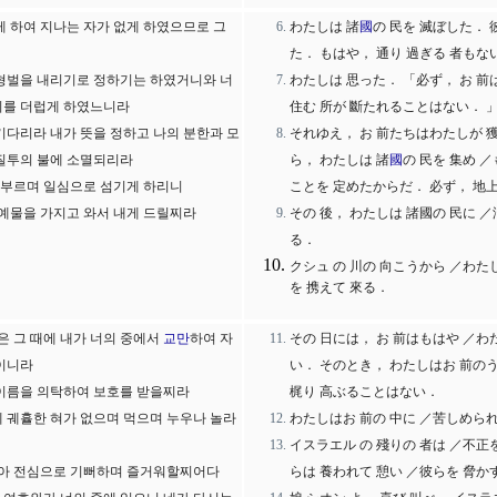
게 하여 지나는 자가 없게 하였으므로 그
わたしは 諸
國
の 民を 滅ぼした． 
た． もはや， 通り 過ぎる 者もな
 형벌을 내리기로 정하기는 하였거니와 너
わたしは 思った． 「必ず， お 前
위를 더럽게 하였느니라
住む 所が 斷たれることはない． 
기다리라 내가 뜻을 정하고 나의 분한과 모
それゆえ， お 前たちはわたしが 獲
 질투의 불에 소멸되리라
ら， わたしは 諸
國
の 民を 集め 
을 부르며 일심으로 섬기게 하리니
ことを 定めたからだ． 必ず， 地
예물을 가지고 와서 내게 드릴찌라
その 後， わたしは 諸國の 民に ／
る．
クシュ の 川の 向こうから ／わた
を 携えて 來る．
은 그 때에 내가 너의 중에서
교만
하여 자
その 日には， お 前はもはや ／
임이니라
い． そのとき， わたしはお 前のう
 이름을 의탁하여 보호를 받을찌라
梶り 高ぶることはない．
에 궤휼한 혀가 없으며 먹으며 누우나 놀라
わたしはお 前の 中に ／苦しめられ
イスラエル の 殘りの 者は ／不正
아 전심으로 기뻐하며 즐거워할찌어다
らは 養われて 憩い ／彼らを 脅か