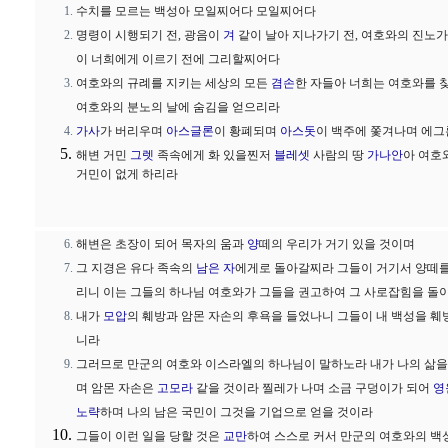
수치를 모르는 백성아 모일찌어다 모일찌어다
명령이 시행되기 전, 광음이
겨
같이 날아 지나가기 전, 여호와의 진노가
이 너희에게 이르기 전에 그리할찌어다
여호와의 규례를 지키는 세상의 모든
겸손
한 자들아 너희는 여호와를 
여호와의 분노의 날에 숨김을 얻으리라
가사
가 버리우며
아스글론
이 황폐되며
아스돗
이 백주에 쫓겨나며 에
해변 거민
그렛
족속에게 화 있을찐저
블레셋
사람의 땅
가나안
아 여호
거민이 없게 하리라
해변은 초장이 되어 목자의 움과
양
떼의 우리가 거기 있을 것이며
그 지경은 유다 족속의
남은 자
에게로 돌아갈찌라 그들이 거기서 양떼
리니 이는 그들의 하나님 여호와가 그들을 권고하여 그 사로잡힘을 돌
내가
모압
의 훼방과 암몬 자손의 후욕을 들었나니 그들이 내 백성을 훼
니라
그러므로 만군의 여호와 이스라엘의 하나님이 말하노라 내가 나의 삶을
며 암몬 자손은
고모라
같을 것이라 찔레가 나며 소금 구덩이가 되어
영
노략
하며 나의 남은 국민이 그것을 기업으로 얻을 것이라
그들이 이런 일을 당할 것은
교만
하여 스스로 커서 만군의 여호와의 