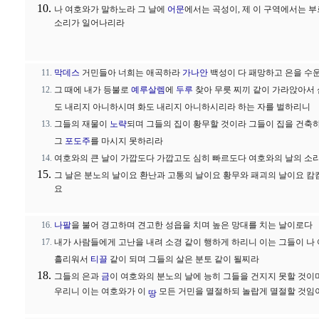
나 여호와가 말하노라 그 날에
어문
에서는 곡성이, 제 이 구역에서는 
소리가 일어나리라
막데스
거민들아 너희는 애곡하라
가나안
백성이 다 패망하고 은을 수
그 때에 내가 등불로
예루살렘
에
두루
찾아 무릇 찌끼 같이 가라앉아서
도 내리지 아니하시며 화도 내리지 아니하시리라 하는 자를 벌하리니
그들의 재물이
노략
되며 그들의 집이 황무할 것이라 그들이 집을 건축
그
포도주
를 마시지 못하리라
여호와의 큰 날이 가깝도다 가깝고도 심히 빠르도다 여호와의 날의 소
그 날은 분노의 날이요 환난과 고통의 날이요 황무와 패괴의 날이요 
요
나팔
을 불어 경고하며 견고한 성읍을 치며 높은 망대를 치는 날이로다
내가 사람들에게 고난을 내려 소경 같이 행하게 하리니 이는 그들이 
흘리워서
티끌
같이 되며 그들의 살은 분토 같이 될찌라
그들의 은과
금
이 여호와의 분노의 날에 능히 그들을 건지지 못할 것이
우리니 이는 여호와가 이
모든 거민을 멸절하되 놀랍게 멸절할 것임
땅