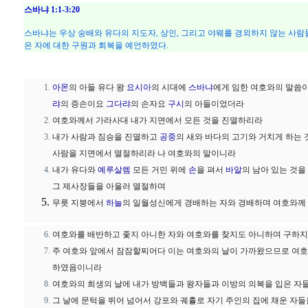
스바냐 1:1-3:20
스바냐는 우상 숭배와 유다의 지도자, 상인, 그리고 야웨를 경외하지 않는 사람
은 자에 대한 구원과 회복을 예언하였다.
아몬
의 아들 유다 왕
요시아
의 시대에
스바냐
에게 임한 여호와의 말씀
랴
의 증손이요
그다랴
의 손자요
구시
의 아들이었더라
여호와께서 가라사대 내가 지면에서 모든 것을 진멸하리라
내가 사람과 짐승을 진멸하고
공중
의 새와 바다의 고기와 거치게 하는
사람을 지면에서 멸절하리라 나 여호와의 말이니라
내가 유다와
예루살렘
모든 거민 위에
손
을 펴서
바알
의 남아 있는 것
그 제사장들을 아울러 멸절하며
무릇 지붕에서
하늘
의 일월성신에게 경배하는 자와 경배하며 여호와
여호와를 배반하고 좇지 아니한 자와 여호와를 찾지도 아니하며 구하
주 여호와 앞에서 잠잠할찌어다 이는 여호와의 날이 가까왔으므로 여호
하였음이니라
여호와의 희생의 날에 내가 방백들과 왕자들과 이방의 의복을 입은 자
그 날에 문턱을 뛰어 넘어서 강포와 궤휼로 자기 주인의 집에 채운 자