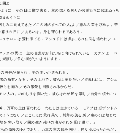
ぬ 國よ
ように， その 日は 飛び 去る． 主の 燃える 怒りがお 前たちに 臨まぬうち
 臨まぬうちに．
 苦しみに 耐えてきた ／この 地のすべての 人¿よ ／惠みの 業を 求めよ， 苦
の 怒りの 日に ／あるいは， 身を 守られるであろう．
シュケロン は 荒れ 果てる． アシュドド は 眞¿にその 住民を 追われ ／ エ
 クレタ の 民は． 主の 言葉がお 前たちに 向けられている． カナン よ， ペ
を 滅ぼし ／住む 者がないようにする．
の 井戶が 掘られ， 羊の 圍いが 造られる．
の 者の 所有となる． その 土地で， 彼らは 羊を 飼い ／夕暮れには， アシュ
が 彼らを 顧み ／その 繁榮を 回復されるからだ．
ンモン 人の， ののしりを 聞いた． 彼らはわが 民を 嘲り ／自分の 領土につ
 神， 万軍の 主は 言われる． わたしは 生きている． モアブ は 必ず ソドム
 のようになり ／とこしえに 荒れ 果て， 雜草の 茂る 所 ／鹽のくぼ 地とな
 地を 奪い 取り ／國の 生き 殘りの 者がそれを 受け 繼ぐ． 」
彼らの 傲慢のゆえであり， 万軍の 主の 民を 嘲り， 梶り 高ぶったからだ．