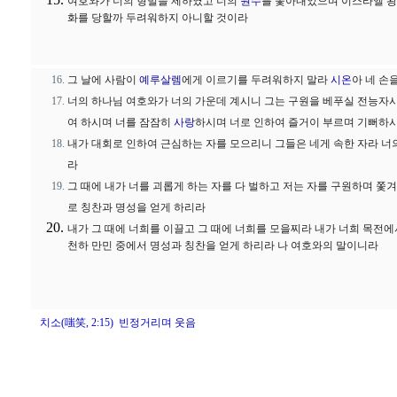
여호와가 너의 형벌을 제하였고 너의
원수
를 쫓아내었으며 이스라엘 왕
화를 당할까 두려워하지 아니할 것이라
그 날에 사람이
예루살렘
에게 이르기를 두려워하지 말라
시온
아 네 손
너의 하나님 여호와가 너의 가운데 계시니 그는 구원을 베푸실 전능자
여 하시며 너를 잠잠히
사랑
하시며 너로 인하여 즐거이 부르며 기뻐하
내가 대회로 인하여 근심하는 자를 모으리니 그들은 네게 속한 자라 너
라
그 때에 내가 너를 괴롭게 하는 자를 다 벌하고 저는 자를 구원하며 쫓겨
로 칭찬과 명성을 얻게 하리라
내가 그 때에 너희를 이끌고 그 때에 너희를 모을찌라 내가 너희 목전
천하 만민 중에서 명성과 칭찬을 얻게 하리라 나 여호와의 말이니라
치소(嗤笑, 2:15) 빈정거리며 웃음