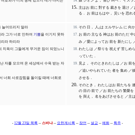
 여호와가 너의 중에 있으니 네가 다시는
娘 シオン よ， 喜び 叫べ． イスラ
主はお 前に 對する 裁きを 退け ／
る． お 前はもはや， 災いを 恐
을 늘어뜨리지 말라
その 日， 人¿は エルサレム に 向
시라 그가 너로 인하여
기쁨
을 이기지 못하
お 前の 主なる 神はお 前のただ 
시리라 하리라
み ／愛によってお 前を 新たにし 
의 치욕이 그들에게 무거운 짐이 되었느니
わたしは ／祭りを 祝えず 苦しめら
っていた．
난 자를 모으며 온 세상에서 수욕 받는 자
見よ， そのときわたしは ／お 前を
／追いやられていた 者を 集め ／彼
에서 너희 사로잡힘을 돌이킬 때에 너희로
させる．
そのとき， わたしはお 前たちを 連
の 目の 前で ／お 前たちの 繁榮
を 與え， 名をあげさせると ／主
-
12월 23일 목록
--
스바냐
--
요한계시록
--
잠언
--
설교
--
예화
--
특주
-