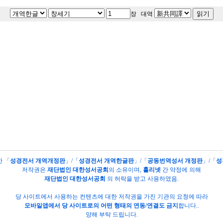
장 대역
한 「
성경전서 개역개정판
」/「
성경전서 개역한글판
」/「
공동번역성서 개정판
」/「
성
저작권은
재단법인 대한성서공회
의
소유이며,
홀리넷
간 약정에 의해
재단법인 대한성서공회
의 허락을 받고 사용하였음.
당 사이트에서 사용하는 컨텐츠에 대한 저작권을 가진 기관의 요청에 따라
모바일앱에서 당 사이트로의 어떤 형태의 연동/연결도 금지
합니다..
양해 부탁 드립니다.