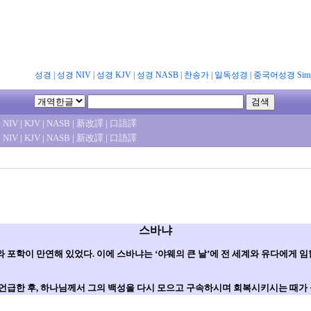
성경
|
성경 NIV
|
성경 KJV
|
성경 NASB
|
찬송가
|
일독성경
|
중국어성경 Simpl
|
NIV
|
KJV
|
NASB
|
新改譯
|
口語譯
|
NIV
|
KJV
|
NASB
|
新改譯
|
口語譯
스바냐
포학이 만연해 있었다. 이에 스바냐는 ‘야웨의 큰 날’에 전 세계와 유다에게 
급한 후, 하나님께서 그의 백성을 다시 모으고 구속하시며 회복시키시는 때가 