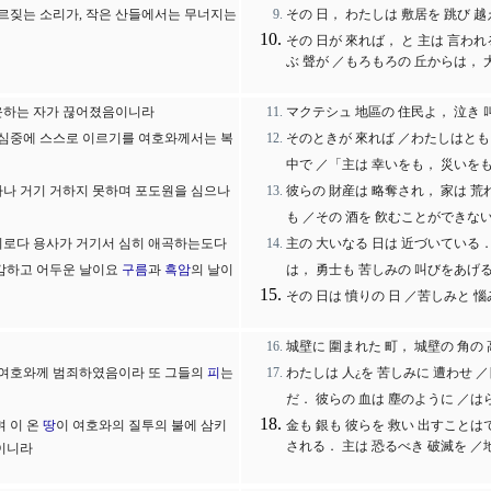
부르짖는 소리가, 작은 산들에서는 무너지는
その 日， わたしは 敷居を 跳び 
その 日が 來れば， と 主は 言われ
ぶ 聲が ／もろもろの 丘からは， 
운하는 자가 끊어졌음이니라
マクテシュ 地區の 住民よ， 泣き 
 심중에 스스로 이르기를 여호와께서는 복
そのときが 來れば ／わたしはともし
中で ／「主は 幸いをも， 災いを
하나 거기 거하지 못하며 포도원을 심으나
彼らの 財産は 略奪され， 家は 荒
も ／その 酒を 飮むことができな
리로다 용사가 거기서 심히 애곡하는도다
主の 大いなる 日は 近づいている．
캄캄하고 어두운 날이요
구름
과
흑암
의 날이
は， 勇士も 苦しみの 叫びをあげ
その 日は 憤りの 日 ／苦しみと 惱
城壁に 圍まれた 町， 城壁の 角の
나 여호와께 범죄하였음이라 또 그들의
피
는
わたしは 人¿を 苦しみに 遭わせ 
だ． 彼らの 血は 塵のように ／
며 이 온
땅
이 여호와의 질투의 불에 삼키
金も 銀も 彼らを 救い 出すことは
される． 主は 恐るべき 破滅を ／
이니라