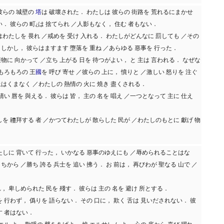
彼らの 城壁の
塔
は 破壞された． わたしは 彼らの 街路を 荒れるにまかせ
い． 彼らの 町¿は 捨てられ ／人影もなく， 住む 者もない．
はわたしを 畏れ ／戒めを 受け 入れる． わたしがどんなに 罰しても ／その
」しかし， 彼らはますます 墮落を 重ね ／あらゆる 惡事を 行った．
物に 向かって ／立ち 上がる 日を 待つがよい， と 主は 言われる． なぜな
／もろもろの 王
國
を 呼び 寄せ ／彼らの 上に， 憤りと ／激しい 怒りを 注ぐ
上はくまなく ／わたしの 熱情の 火に 燒き 盡くされる．
淸い 唇を 與える． 彼らは 皆， 主の 名を 唱え ／一つとなって 主に 仕え
しを 禮拜する 者 ／かつてわたしが 散らした 民が ／わたしのもとに 獻げ 物
わたしに 背いて 行った， いかなる 惡事のゆえにも ／辱められることはな
ちから ／勝ち 誇る 兵士を 追い 拂う． お 前は， 再びわが 聖なる 山で ／
， 卑しめられた 民を 殘す． 彼らは 主の 名を 避け 所とする．
を 行わず， 僞りを 語らない． その 口に， 欺く 舌は 見いだされない． 彼
す 者はない．