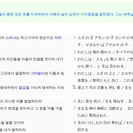
들이 행한 모든 죄를 지적하면서 야웨의 날의 심판이 가까웠음을 말하였다. 그는 예루살
이라
스바냐
는 히스기야의 현손이요
아마
ユダ の 王 アモン の 子 ヨシヤ の
子， ゲダルヤ は アマルヤ の 子，
わたしは 地の 面から ／すべてのも
 것과 악인들을 아울러 진멸할 것이라 내가
わたしは， 人も ¿も 取り 去り ／
から 絶つ， と 主は 言われる．
을 그곳에서 멸절하며
그마림
이란 이름과 및
わたしは， ユダ の 上と ／ エルサ
名聲を ／祭司たちと 共に， この 
께 맹세하면서
말감
을 가리켜 맹세하는 자와
屋上で 天の 万象を 拜む 者 ／主を
지도 아니한 자를 멸절하리라
主に 背を 向け ／主を 尋ねず， 
와가 희생을 준비하고 그 청할 자를 구별
主なる 神の 御前に 沈默せよ． 主
ために 聖別された．
들을 벌할 것이며
主のいけにえの 日が 來れば ／わた
들을 내가 벌하리라
罰する．