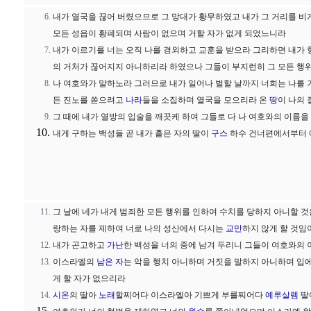
내가 열국을 끊어 버렸으므로 그 망대가 황무하였고 내가 그 거리를 비
모든 성읍이 황폐되며 사람이 없으며 거할 자가 없게 되었느니라
내가 이르기를 너는 오직 나를 경외하고 교훈을 받으라 그리하면 내가
의 거처가 끊어지지 아니하리라 하였으나 그들이 부지런히 그 모든 행
나 여호와가 말하노라 그러므로 내가 일어나 벌할 날까지 너희는 나를 
든 진노를 쏟으려고
나라
들을 소집하며 열국을 모으리라 온
땅
이 나의
그 때에 내가 열방의 입술을 깨끗케 하여 그들로 다 나 여호와의 이름
내게 구하는 백성들 곧 내가 흩은 자의 딸이
구스
하수 건너편에서부터 
그 날에 네가 내게 범죄한 모든 행위를 인하여 수치를 당하지 아니할 것
랑하는 자를 제하여 너로 나의 성산에서 다시는
교만
하지 않게 할 것
내가 곤고하고
가난
한 백성을 너의 중에 남겨 두리니 그들이 여호와의
이스라엘의
남은 자
는 악을 행치 아니하며 거짓을 말하지 아니하며 입
게 할 자가 없으리라
시온
의 딸아
노래
할찌어다 이스라엘아 기쁘게 부를찌어다
예루살렘
딸