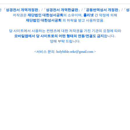
한 「
성경전서 개역개정판
」/「
성경전서 개역한글판
」/「
공동번역성서 개정판
」/「
성
저작권은
재단법인 대한성서공회
의
소유이며,
홀리넷
간 약정에 의해
재단법인 대한성서공회
의 허락을 받고 사용하였음.
당 사이트에서 사용하는 컨텐츠에 대한 저작권을 가진 기관의 요청에 따라
모바일앱에서 당 사이트로의 어떤 형태의 연동/연결도 금지
합니다..
양해 부탁 드립니다.
<서비스 문의:
holybible.orkr@gmail.com
>