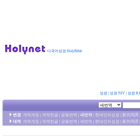
다국어성경 HolyBible
성경
|
성경 NIV
|
성경 K
변경
개역개정
|
개역한글
|
공동번역
|
새번역
|
현대인의성경
|
新共同譯
대역
개역개정
|
개역한글
|
공동번역
|
새번역
|
현대인의성경
|
新共同譯