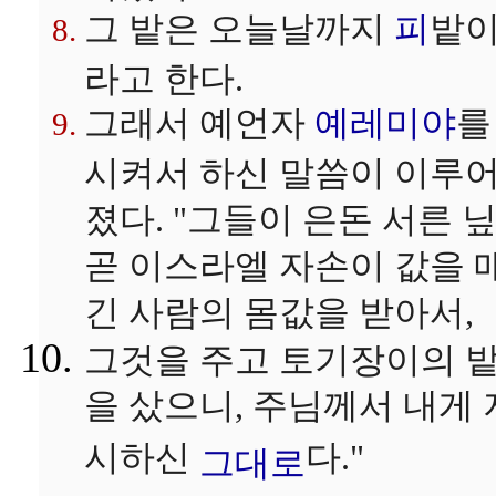
그 밭은 오늘날까지
피
밭
라고 한다.
그래서 예언자
예레미야
를
시켜서 하신 말씀이 이루
졌다. "그들이 은돈 서른 닢
곧 이스라엘 자손이 값을 
긴 사람의 몸값을 받아서,
그것을 주고 토기장이의 
을 샀으니, 주님께서 내게 
시하신
다."
그대로