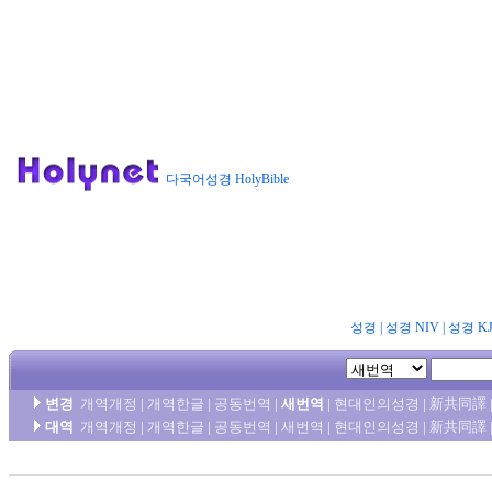
다국어성경 HolyBible
성경
|
성경 NIV
|
성경 K
변경
개역개정
|
개역한글
|
공동번역
|
새번역
|
현대인의성경
|
新共同譯
대역
개역개정
|
개역한글
|
공동번역
|
새번역
|
현대인의성경
|
新共同譯