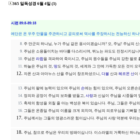
365 일독성경 6월 4일 (3)
시편 89:8-89:18
에단은 온 우주 만물을 주관하시고 공의로써 역사를 주장하시는 전능하신 하나
주 만군의 하나님, 누가 주님 같은 용사이겠습니까? 오, 주님! 주님의
주님은 소용돌이치는 바다를 다스리시며, 뛰노는 파도도 진정시키십니
주님은
라합
을 격파하여 죽이시고, 주님의 원수들을 주님의 강한 팔로
하늘은 주님의 것,
땅
도 주님의 것, 세계와 그 안에 가득한 모든 것이 
자폰 산과 아마누스 산을 주님이 창조하셨으니,
다볼
산과
헤르몬 산
이
주님의 팔에 능력이 있으며 주님의
손
에는 힘이 있으며, 주님의 오른손
정의와 공정이 주님의 보좌를 받들고,
사랑
과 신실이 주님을 시중들며 
축제의 함성을 외칠 줄 아는 백성은 복이 있습니다. 주님, 그들은 주님
그들은 온종일 주님의 이름을 크게 외치며, 주님의 의로우심을 기뻐할 
주님께서는 그들의 영광스러운 힘이십니다. 주님의 사랑 덕분에 우리는 
주님, 참으로 주님은 우리의 방패이십니다. 이스라엘의 거룩하신 하나님