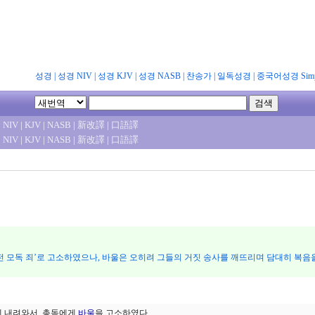
성경
|
성경 NIV
|
성경 KJV
|
성경 NASB
|
찬송가
|
일독성경
|
중국어성경 Simpl
|
NIV
|
KJV
|
NASB
|
新改譯
|
口語譯
|
NIV
|
KJV
|
NASB
|
新改譯
|
口語譯
 ‘성전 모독 죄’로 고소하였으나, 바울은 오히려 그들의 거짓 송사를 깨뜨리며 담대히 복
께 내려와서, 총독에게
바울
을 고소하였다.