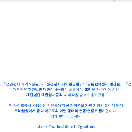
한 「
성경전서 개역개정판
」/「
성경전서 개역한글판
」/「
공동번역성서 개정판
」/「
성
저작권은
재단법인 대한성서공회
의
소유이며,
홀리넷
간 약정에 의해
재단법인 대한성서공회
의 허락을 받고 사용하였음.
당 사이트에서 사용하는 컨텐츠에 대한 저작권을 가진 기관의 요청에 따라
모바일앱에서 당 사이트로의 어떤 형태의 연동/연결도 금지
합니다..
양해 부탁 드립니다.
<서비스 문의:
holybible.orkr@gmail.com
>