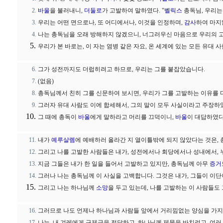
바울
을 불러내니,
더둘로
가 고발하여 말하였다. "
벨릭스
총독님, 우리는
우리는 어떤 면으로나, 또 어디에서나, 이것을 인정하며,
감사
하여 마지
나는 총독님을 오래 방해하지 않겠으니, 너그러우신 마음으로 우리의 
우리가 본 바로는, 이 자는 염병 같은 자요, 온 세계에 있는 모든 유대
그가 성전까지도 더럽히려고 하므로, 우리는 그를 붙잡았습니다.
(없음)
총독님께서 친히 그를 신문하여 보시면, 우리가 그를 고발하는 이유를 다
그러자 유대 사람도 이에 합세해서, 그의 말이 모두 사실이라고 주장하
그 때에 총독이
바울
에게 말하라고 머리를 끄덕이니,
바울
이 대답하였다
내가
예루살렘
에 예배하러 올라간 지 열이틀밖에 되지 않았다는 것은, 
그리고 나를 고발한 사람들은 내가, 성전에서나 회당에서나 성내에서, 
지금 그들은 내가 한 일을 들어서 고발하고 있지만, 총독님께 아무
증거
그러나 나는 총독님께 이 사실을 고백합니다. 그것은 내가, 그들이 이단
그리고 나는 하나님께
소망
을 두고 있는데, 나를 고발하는 이 사람들도
그러므로 나도 언제나 하나님과 사람들 앞에서 거리낌없는 양심을 가지
나는, 내 겨레에게 구제금을 전달하고, 하나님께 제물을 바치려고, 여러