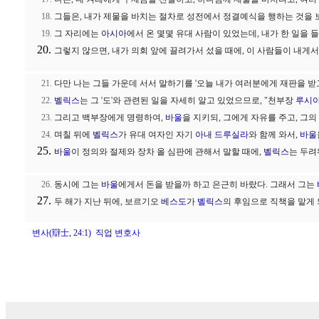
그들은, 내가 제물을 바치는 절차로 성전에서 정결예식을 행하는 것을 
그 자리에는
아시아
에서 온 몇몇 유대 사람이 있었는데, 내가 한 일을
그렇지 않으면, 내가 의회 앞에 끌려가서 섰을 때에, 이 사람들이 내게
다만 나는 그들 가운데 서서 말하기를 '오늘 내가 여러분에게 재판을 받고
벨릭스
는 그 '도'와 관련된 일을 자세히 알고 있었으므로, "천부장
루시
그리고 백부장에게 명령하여,
바울
을 지키되, 그에게 자유를 주고, 그
며칠 뒤에
벨릭스
가 유대 여자인 자기
아내
드루실라
와 함께 와서,
바울
바울
이 정의와 절제와 장차 올 심판에 관해서 말할 때에,
벨릭스
는 두려
동시에 그는
바울
에게서 돈을 받을까 하고 은근히 바랐다. 그래서 그는
두 해가 지난 뒤에, 보르기오
베스도
가
벨릭스
의 후임으로 직책을 맡게
변사(辯士, 24:1) 직업 변호사