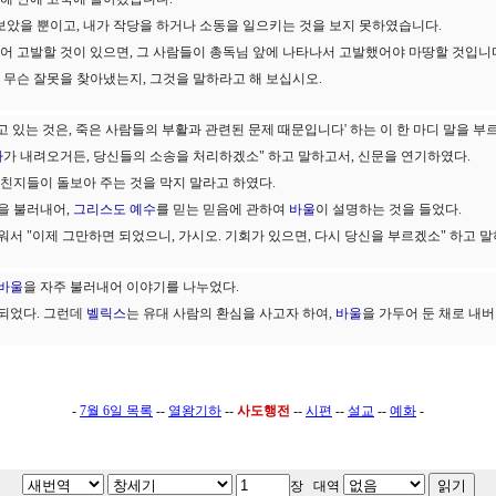
보았을 뿐이고, 내가 작당을 하거나 소동을 일으키는 것을 보지 못하였습니다.
 들어 고발할 것이 있으면, 그 사람들이 총독님 앞에 나타나서 고발했어야 마땅할 것입니
서 무슨 잘못을 찾아냈는지, 그것을 말하라고 해 보십시오.
 있는 것은, 죽은 사람들의 부활과 관련된 문제 때문입니다' 하는 이 한 마디 말을 부
아
가 내려오거든, 당신들의 소송을 처리하겠소" 하고 말하고서, 신문을 연기하였다.
의 친지들이 돌보아 주는 것을 막지 말라고 하였다.
을 불러내어,
그리스도
예수
를 믿는 믿음에 관하여
바울
이 설명하는 것을 들었다.
워서 "이제 그만하면 되었으니, 가시오. 기회가 있으면, 다시 당신을 부르겠소" 하고 말
바울
을 자주 불러내어 이야기를 나누었다.
 되었다. 그런데
벨릭스
는 유대 사람의 환심을 사고자 하여,
바울
을 가두어 둔 채로 내버
-
7월 6일 목록
--
열왕기하
--
사도행전
--
시편
--
설교
--
예화
-
장 대역