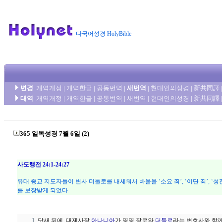
다국어성경 HolyBible
변경
개역개정
|
개역한글
|
공동번역
|
새번역
|
현대인의성경
|
新共同譯
대역
개역개정
|
개역한글
|
공동번역
|
새번역
|
현대인의성경
|
新共同譯
365 일독성경 7월 6일 (2)
사도행전 24:1-24:27
유대 종교 지도자들이 변사 더둘로를 내세워서 바울을 ‘소요 죄’, ‘이단 죄’,
를 보장받게 되었다.
닷새 뒤에, 대제사장
아나니아
가 몇몇 장로와
더둘로
라는 변호사와 함