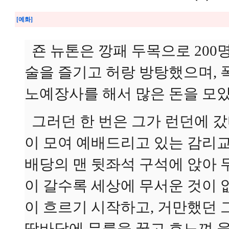
[예화]
죤 뉴톤은 깡패 두목으로 200
술을 즐기고 허랑 방탕했으며, 
노예장사를 해서 많은 돈을 모
그러던 한 번은 그가 런던에 갔
이 모여 예배드리고 있는 감리
배당의 맨 뒷좌석 구석에 앉아 
이 갈수록 세상에 무서운 것이
이 흐르기 시작하고, 거만했던 
땅바닥에 무릎을 꿇고 흐느껴 