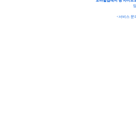
모바일앱에서 당 사이트로
양
<서비스 문