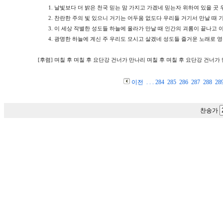
1.
날빛보다 더 밝은 천국 믿는 맘 가지고 가겠네 믿는자 위하여 있을 곳 
2.
찬란한 주의 빛 있으니 거기는 어두움 없도다 우리들 거기서 만날 때 
3.
이 세상 작별한 성도들 하늘에 올라가 만날 때 인간의 괴롬이 끝나고 
4.
광명한 하늘에 계신 주 우리도 모시고 살겠네 성도들 즐거운 노래로 영
[후렴]
며칠 후 며칠 후 요단강 건너가 만나리 며칠 후 며칠 후 요단강 건너가
이전
. . .
284
285
286
287
288
28
찬송가