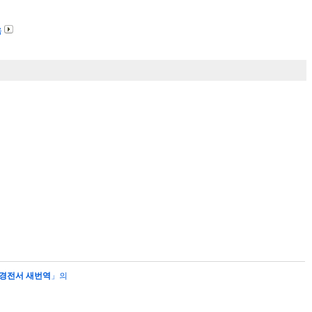
음
경전서 새번역
」의