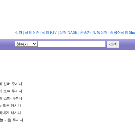
성경
|
성경 NIV
|
성경 KJV
|
성경 NASB
|
찬송가
|
일독성경
|
중국어성경 Simpl
리 길러 주시니
에 보여 주시니
한 조화 이루니
나누도록 하시니
나타내게 하시니
하늘 기쁨 주시니