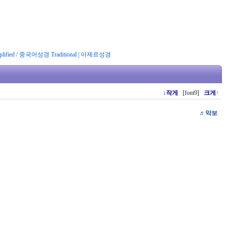
ified
/
중국어성경 Traditional
|
아제르성경
↓
작게
[font9]
크게
↑
♬
악보