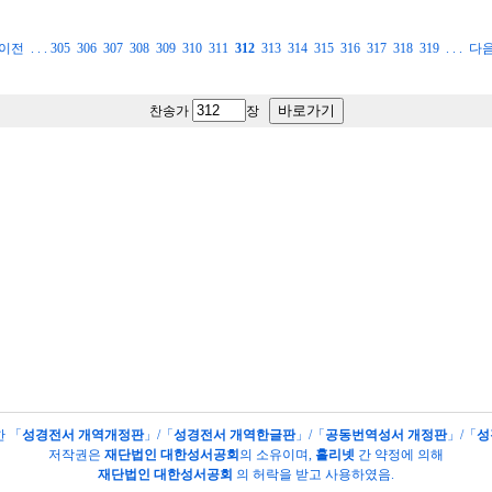
이전
. . .
305
306
307
308
309
310
311
312
313
314
315
316
317
318
319
. . .
다
찬송가
장
한 「
성경전서 개역개정판
」/「
성경전서 개역한글판
」/「
공동번역성서 개정판
」/「
성
저작권은
재단법인 대한성서공회
의
소유이며,
홀리넷
간 약정에 의해
재단법인 대한성서공회
의 허락을 받고 사용하였음.