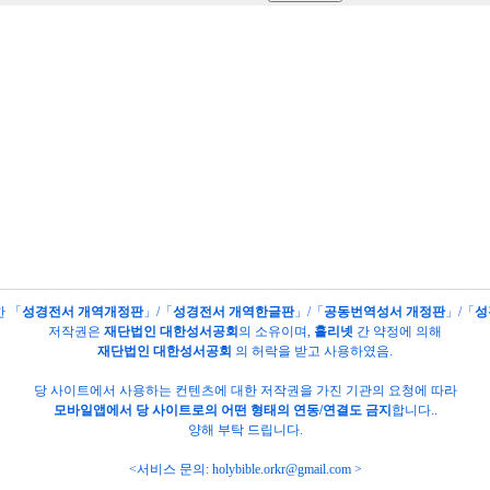
한 「
성경전서 개역개정판
」/「
성경전서 개역한글판
」/「
공동번역성서 개정판
」/「
성
저작권은
재단법인 대한성서공회
의
소유이며,
홀리넷
간 약정에 의해
재단법인 대한성서공회
의 허락을 받고 사용하였음.
당 사이트에서 사용하는 컨텐츠에 대한 저작권을 가진 기관의 요청에 따라
모바일앱에서 당 사이트로의 어떤 형태의 연동/연결도 금지
합니다..
양해 부탁 드립니다.
<서비스 문의:
holybible.orkr@gmail.com
>