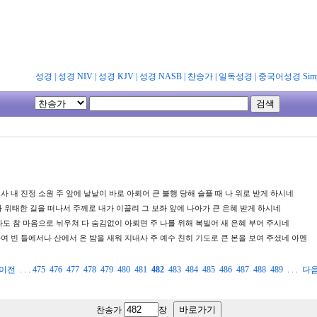
성경
|
성경 NIV
|
성경 KJV
|
성경 NASB
|
찬송가
|
일독성경
|
중국어성경 Simpl
사 내 진정 소원 주 앞에 낱낱이 바로 아뢰어 큰 불행 당해 슬플 때 나 위로 받게 하시네
 위태한 길을 떠나서 주께로 내가 이끌려 그 보좌 앞에 나아가 큰 은혜 받게 하시네
아파도 참 마음으로 뉘우쳐 다 숨김없이 아뢰면 주 나를 위해 복빌어 새 은혜 부어 주시네
하여 빈 들에서나 산에서 온 밤을 새워 지내사 주 예수 친히 기도로 큰 본을 보여 주셨네 아멘
이전
. . .
475
476
477
478
479
480
481
482
483
484
485
486
487
488
489
. . .
다
찬송가
장