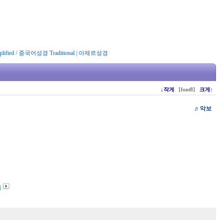
ified
/
중국어성경 Traditional
|
아제르성경
↓
작게
[font8]
크게
↑
♬
악보
음