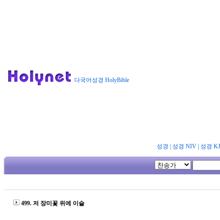
다국어성경 HolyBible
성경
|
성경 NIV
|
성경 K
499. 저 장미꽃 위에 이슬