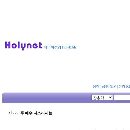
다국어성경 HolyBible
성경
|
성경 NIV
|
성경 K
229. 주 예수 다스리시는